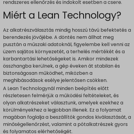
rendszeres ellenőrzés és indokolt esetben a csere.
Miért a Lean Technology?
Az alkatrészválasztás mindig hosszú távú befektetés a
berendezés jövőjébe. A döntés nem állhat meg
pusztán a műszaki adatoknál, figyelembe kell venni az
üzem sajátos környezetét, a terhelés mértékét és a
karbantartási lehetőségeket is. Amikor mindezek
összhangba kerülnek, a gép éveken át stabilan és
biztonságosan működhet, miközben a
meghibásodások esélye jelentősen csökken.
A Lean Technologynál minden beépítés előtt
részletesen felmérjük a működési feltételeket, és
olyan alkatrészeket választunk, amelyek ezekhez a
körülményekhez a legjobban illenek. Ez a folyamat
magában foglalja a beszállítók gondos kiválasztását, a
minőségellenőrzést, valamint a pótalkatrészek gyors
és folyamatos elérhetőségét.