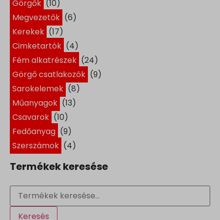
Görgők
(10)
Megvezetők
(6)
Kerekek
(17)
Cimketartók
(4)
Fém alkatrészek
(24)
Görgő csatlakozók
(9)
Sarokelemek
(8)
Műanyagok
(13)
Csavarok
(10)
Fedőanyag
(9)
Szerszámok
(4)
Termékek keresése
Keresés