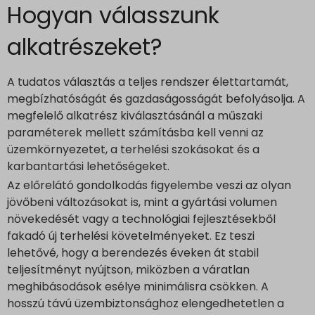
Hogyan válasszunk
alkatrészeket?
A tudatos választás a teljes rendszer élettartamát,
megbízhatóságát és gazdaságosságát befolyásolja. A
megfelelő alkatrész kiválasztásánál a műszaki
paraméterek mellett számításba kell venni az
üzemkörnyezetet, a terhelési szokásokat és a
karbantartási lehetőségeket.
Az előrelátó gondolkodás figyelembe veszi az olyan
jövőbeni változásokat is, mint a gyártási volumen
növekedését vagy a technológiai fejlesztésekből
fakadó új terhelési követelményeket. Ez teszi
lehetővé, hogy a berendezés éveken át stabil
teljesítményt nyújtson, miközben a váratlan
meghibásodások esélye minimálisra csökken. A
hosszú távú üzembiztonsághoz elengedhetetlen a