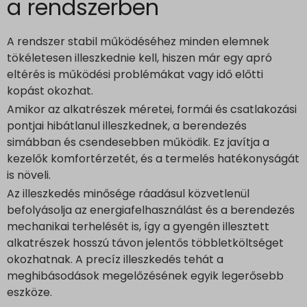
a rendszerben
www.google.rs
www.google.ru
A rendszer stabil működéséhez minden elemnek
www.google.si
tökéletesen illeszkednie kell, hiszen már egy apró
www.google.sk
eltérés is működési problémákat vagy idő előtti
www.gstatic.com
kopást okozhat.
Amikor az alkatrészek méretei, formái és csatlakozási
pontjai hibátlanul illeszkednek, a berendezés
simábban és csendesebben működik. Ez javítja a
kezelők komfortérzetét, és a termelés hatékonyságát
is növeli.
Az illeszkedés minősége ráadásul közvetlenül
befolyásolja az energiafelhasználást és a berendezés
mechanikai terhelését is, így a gyengén illesztett
alkatrészek hosszú távon jelentős többletköltséget
okozhatnak. A precíz illeszkedés tehát a
meghibásodások megelőzésének egyik legerősebb
eszköze.