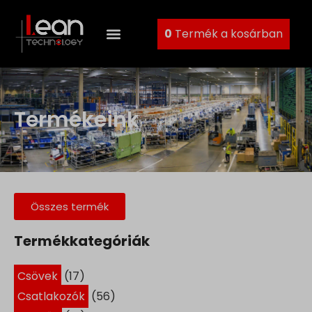
0
Termék a kosárban
Termékeink
Összes termék
Termékkategóriák
Csövek
(17)
Csatlakozók
(56)