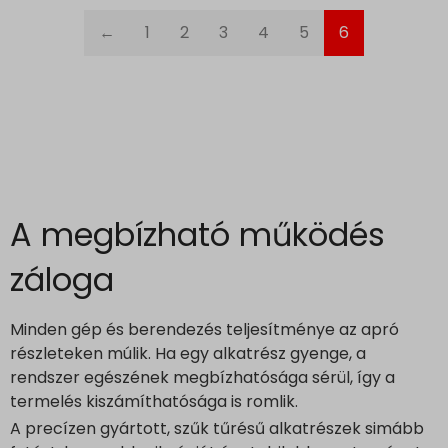
yith_ywraq_session_*
←
1
2
3
4
5
6
eu2-browse.startpage.com
hm.baidu.com
i.ytimg.com
lean-technology.variantic.com
marketinga21.sg-host.com
www.embedista.com
www.google.ae
A megbízható működés
www.google.at
www.google.be
záloga
www.google.bg
www.google.bj
Minden gép és berendezés teljesítménye az apró
www.google.ch
részleteken múlik. Ha egy alkatrész gyenge, a
rendszer egészének megbízhatósága sérül, így a
www.google.co.id
termelés kiszámíthatósága is romlik.
www.google.co.il
A precízen gyártott, szűk tűrésű alkatrészek simább
www.google.co.in