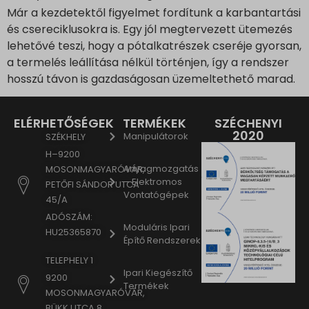
Már a kezdetektől figyelmet fordítunk a karbantartási
és csereciklusokra is. Egy jól megtervezett ütemezés
lehetővé teszi, hogy a pótalkatrészek cseréje gyorsan,
a termelés leállítása nélkül történjen, így a rendszer
hosszú távon is gazdaságosan üzemeltethető marad.
ELÉRHETŐSÉGEK
TERMÉKEK
SZÉCHENYI
2020
Manipulátorok
SZÉKHELY
H–9200
Anyagmozgatás
MOSONMAGYARÓVÁR,
– Elektromos
PETŐFI SÁNDOR UTCA
Vontatógépek
45/A
ADÓSZÁM:
Moduláris Ipari
HU25365870
Építő Rendszerek
TELEPHELY 1
Ipari Kiegészítő
9200
Termékek
MOSONMAGYARÓVÁR,
BÜKK UTCA 8