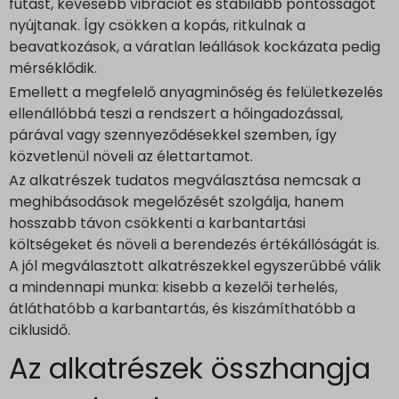
futást, kevesebb vibrációt és stabilabb pontosságot
www.google.co.jp
nyújtanak. Így csökken a kopás, ritkulnak a
www.google.co.uk
beavatkozások, a váratlan leállások kockázata pedig
mérséklődik.
www.google.com.au
Emellett a megfelelő anyagminőség és felületkezelés
www.google.com.hk
ellenállóbbá teszi a rendszert a hőingadozással,
www.google.com.tr
párával vagy szennyeződésekkel szemben, így
www.google.cz
közvetlenül növeli az élettartamot.
www.google.de
Az alkatrészek tudatos megválasztása nemcsak a
www.google.fr
meghibásodások megelőzését szolgálja, hanem
hosszabb távon csökkenti a karbantartási
www.google.hr
költségeket és növeli a berendezés értékállóságát is.
www.google.hu
A jól megválasztott alkatrészekkel egyszerűbbé válik
www.google.it
a mindennapi munka: kisebb a kezelői terhelés,
www.google.mk
átláthatóbb a karbantartás, és kiszámíthatóbb a
www.google.nl
ciklusidő.
www.google.pl
Az alkatrészek összhangja
www.google.ro