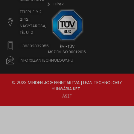
Hírek
TELEPHELY 2
2142
NAGYTARCSA,
TÉL U. 2
+36302832055
ÉMI-TÜV
MSZ EN ISO 9001:2015
INFO@LEANTECHNOLOGY.HU
© 2023 MINDEN JOG FENNTARTVA | LEAN TECHNOLOGY
HUNGÁRIA KFT.
ÁSZF