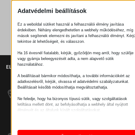
Adatvédelmi beállítások
Ajánlatkérés
Ez a weboldal sütiket használ a felhasználói élmény javítása
érdekében. Néhány elengedhetetlen a webhely működéséhez, míg
Kategória
Kerekek
mások segítenek elemezni és javítani a felhasználói élményt. Kérj
tekintse át lehetőségeit, és válasszon.
Ha 16 évesnél fiatalabb, kérjük, győződjön meg arról, hogy szülője
vagy gyámja beleegyezését adta, a nem alapvető sütik
használatához.
ELÉRHETŐSÉGEK
TERMÉKEK
SZÉCHENYI
2020
Manipulátorok
SZÉKHELY
A beállításait bármikor módosíthatja, a további információkért az
H–9200
adatkezelésről, kérjük, olvassa el adatvédelmi szabályzatunkat.
Anyagmozgatás
MOSONMAGYARÓVÁR,
Beállításait később módosíthatja megváltoztathatja.
– Elektromos
PETŐFI SÁNDOR UTCA
Vontatógépek
Ne feledje, hogy ha bizonyos típusú sütik, vagy szolgáltatások
45/A
letiltása mellett dönt, az befolyásolhatja a webhely által nyújtott
ADÓSZÁM:
élményét és az általunk kínált szolgáltatásokat.
Moduláris Ipari
HU25365870
Alapvető
Építő Rendszerek
Az alapvető sütik és szolgáltatások biztosítják az oldal megfele
TELEPHELY 1
működéséhez. Ezek a sütik és szolgáltatások a GDPR szerint 
Ipari Kiegészítő
igénylik a felhasználó hozzájárulását.
9200