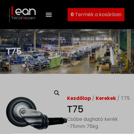
0
Termék a kosárban
T75
Kezdőlap
/
Kerekek
/ T75
T75
Csőbe dugható kerék
-75mm 75kg