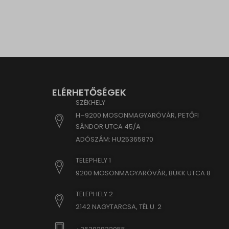
www.goo
www.go
www.goo
www.goo
www.goo
www.goo
ELÉRHETŐSÉGEK
www.goo
SZÉKHELY
www.go
H–9200 MOSONMAGYARÓVÁR, PETŐFI
SÁNDOR UTCA 45/A
www.go
ADÓSZÁM: HU25365870
www.goo
www.go
TELEPHELY 1
www.go
9200 MOSONMAGYARÓVÁR, BÜKK UTCA 8
www.goo
TELEPHELY 2
www.goo
2142 NAGYTARCSA, TÉL U. 2
www.go