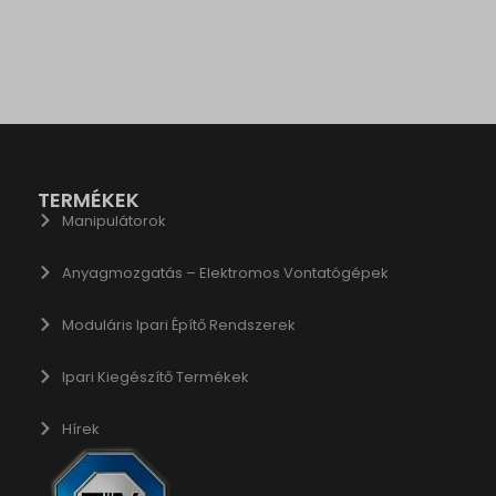
gle.bj
ogle.ch
gle.co.id
gle.co.il
gle.co.in
gle.co.jp
TERMÉKEK
gle.co.uk
Manipulátorok
ogle.com.au
Anyagmozgatás – Elektromos Vontatógépek
ogle.com.hk
gle.com.tr
Moduláris Ipari Építő Rendszerek
ogle.cz
ogle.de
Ipari Kiegészítő Termékek
gle.fr
Hírek
gle.hr
ogle.hu