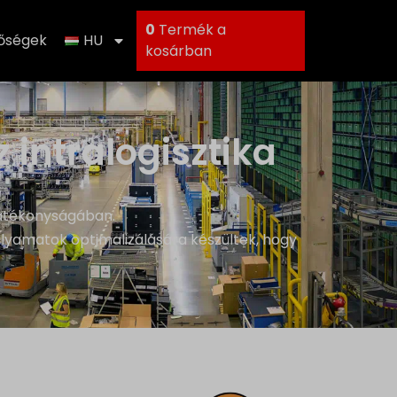
0
Termék a
tőségek
HU
kosárban
intralogisztika
hatékonyságában.
lyamatok optimalizálására készültek, hogy