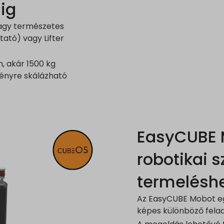
ig
vagy természetes
tató) vagy Lifter
, akár 1500 kg
igényre skálázható
EasyCUBE 
robotikai 
termelésh
Az EasyCUBE Mobot eg
képes különböző felad