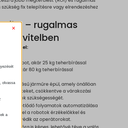
eszi a jobb megtérülést (ROI) és rugalmas
s szükség fix telepítésre vagy elrendezéshez
botika – rugalmas
×
ét kivitelben
n érhető el:
boratív robot, akár 25 kg teherbírással
gyezését
i robot, akár 80 kg teherbírással
k, olvassa
óm vezérlésű járműre épül, amely önállóan
t és termékeket, csökkentve a várakozási
avatkozások szükségességét.
z
.
ek az ismétlődő folyamatok automatizálása
ig nő, mivel a robotok érzékelőkkel és
zek a
zerekkel védik az operátorokat.
integrációra is képes, lehetővé téve a valós