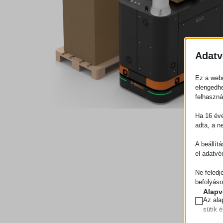
Adatv
Ez a webo
elengedhe
felhaszná
Ha 16 éve
adta, a n
A beállít
el adatvé
Ne feledj
befolyáso
Alapv
Az ala
sütik 