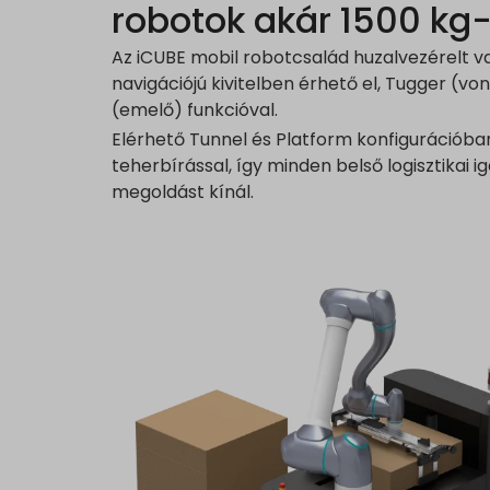
robotok akár 1500 kg-
Az iCUBE mobil robotcsalád huzalvezérelt 
navigációjú kivitelben érhető el, Tugger (von
(emelő) funkcióval.
Elérhető Tunnel és Platform konfigurációban
teherbírással, így minden belső logisztikai 
megoldást kínál.