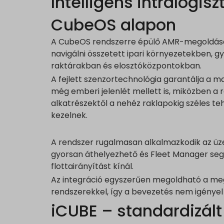
Intelligens intralogisz
CubeOS alapon
A CubeOS rendszerre épülő AMR-megoldása
navigálni összetett ipari környezetekben, 
raktárakban és elosztóközpontokban.
A fejlett szenzortechnológia garantálja a m
még emberi jelenlét mellett is, miközben a 
alkatrészektől a nehéz raklapokig széles te
kezelnek.
A rendszer rugalmasan alkalmazkodik az ü
gyorsan áthelyezhető és Fleet Manager seg
flottairányítást kínál.
Az integráció egyszerűen megoldható a meg
rendszerekkel, így a bevezetés nem igényel 
iCUBE – standardizált