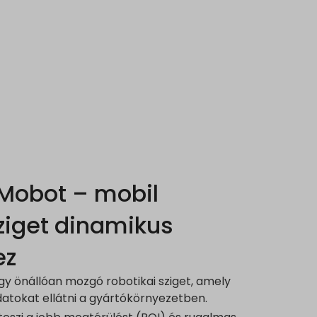
Mobot – mobil
sziget dinamikus
ez
y önállóan mozgó robotikai sziget, amely
atokat ellátni a gyártókörnyezetben.