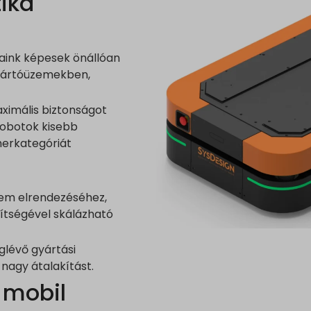
tika
ink képesek önállóan
gyártóüzemekben,
aximális biztonságot
robotok kisebb
herkategóriát
zem elrendezéséhez,
ítségével skálázható
lévő gyártási
nagy átalakítást.
 mobil