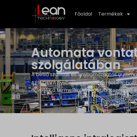
Főoldal
Termékek
Automata vontató
szolgálatában
A belső szállítás és anyagmozgatás automa
Az INDEVA SysDesign autonóm mobil robotjai
növeljék a termelékenységet, biztonságot 