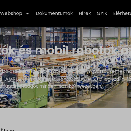
Webshop
Dokumentumok
Hírek
GYIK
Elérhe
k és mobil robotok az 
tizálása kulcsszerepet játszik a modern gyártóüzemek 
 (AMR-ek) és automata vontatói (AGV-k) a logisztikai fo
és rugalmasságot minden ipari környezetben.