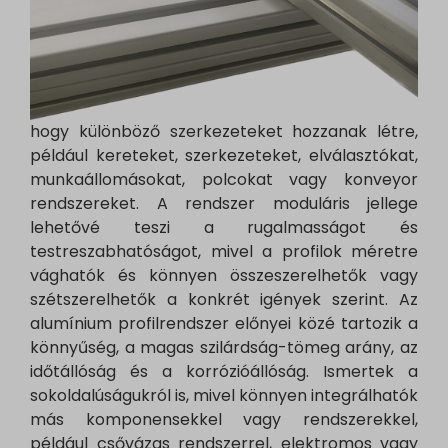
hogy különböző szerkezeteket hozzanak létre,
például kereteket, szerkezeteket, elválasztókat,
munkaállomásokat, polcokat vagy konveyor
rendszereket. A rendszer moduláris jellege
lehetővé teszi a rugalmasságot és
testreszabhatóságot, mivel a profilok méretre
vághatók és könnyen összeszerelhetők vagy
szétszerelhetők a konkrét igények szerint. Az
alumínium profilrendszer előnyei közé tartozik a
könnyűség, a magas szilárdság-tömeg arány, az
időtállóság és a korrózióállóság. Ismertek a
sokoldalúságukról is, mivel könnyen integrálhatók
más komponensekkel vagy rendszerekkel,
például csővázas rendszerrel, elektromos vagy