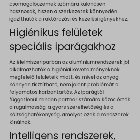
megjelenítéséhez, például beágyazott videók, térképek, közössé
leantechnology.hu
csomagolóüzemek számára különösen
sbjs_first_add
_gcl_aw
média posztok, stb.
hasznosak, hiszen a szerkezetek könnyedén
sbjs_migrations
Részletek megjelenítése
_gcl_gs
igazíthatók a raktározási és kezelési igényekhez.
Egyéb szolgáltatások
sbjs_session
connect.facebook.net
Ez a kategória minden olyan sütit, domaint és szolgáltatást
Higiénikus felületek
fonts.gstatic.com
sbjs_udata
googleads.g.doubleclick.net
magában foglal, amelyek nem tartoznak a megadott kategóriákb
video.wixstatic.com
vagy amelyeket nem kategorizáltak.
tk_ai
speciális iparágakhoz
pagead2.googlesyndication.com
Részletek megjelenítése
www.google.com
tk_qs
www.googleadservices.com
www.youtube.com
analytics.google.com
Az élelmiszeriparban az alumíniumrendszerek jól
_dd_s
region1.analytics.google.com
alkalmazhatók a higiéniai követelményeknek
perf_*
megfelelő felületeik miatt, és mivel az anyag
region1.google-analytics.com
s_epac
könnyen tisztítható, nem jelent problémát a
stats.g.doubleclick.net
ssm_au_c
folyamatos karbantartás. Az iparágtól
www.google-analytics.com
yith_ywraq_hash
függetlenül minden partner számára közös érték
www.googletagmanager.com
a rugalmasság, a gyors szerelhetőség és a
yith_ywraq_items_in_raq
költséghatékonyság, amelyet ezek a rendszerek
yith_ywraq_session_*
kínálnak.
eu2-browse.startpage.com
Intelligens rendszerek,
hm.baidu.com