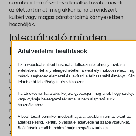
szembeni természetes ellenállás tovább növeli
az élettartamot, még akkor is, ha a rendszert
kültéri vagy magas páratartalmú környezetben
használják.
Integrálható minden
lean-alapú rendszerbe
Adatvédelmi beállítások
Ez a weboldal sütiket használ a felhasználói élmény javítása
A moduláris rendszerépítés másik előnye a
érdekében. Néhány elengedhetetlen a webhely működéséhez, míg
sokoldalúság. Az alumíniumprofilok szinte
mások segítenek elemezni és javítani a felhasználói élményt. Kérj
bármilyen technológiával, például elektromos
tekintse át lehetőségeit, és válasszon.
vagy pneumatikus egységekkel, automatizált
Ha 16 évesnél fiatalabb, kérjük, győződjön meg arról, hogy szülője
szállítószalagokkal vagy csővázas rendszerekkel
vagy gyámja beleegyezését adta, a nem alapvető sütik
kombinálhatók. Ez lehetőséget ad komplex,
használatához.
mégis átlátható ipari struktúrák kialakítására,
amelyek minden elemükben igazodnak a lean
A beállításait bármikor módosíthatja, a további információkért az
adatkezelésről, kérjük, olvassa el adatvédelmi szabályzatunkat.
gyártás elveihez.
Beállításait később módosíthatja megváltoztathatja.
A Lean Technology megoldásai teljes körű