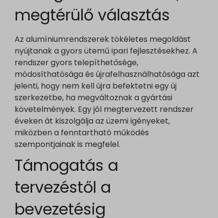
i.ytimg.com
megtérülő választás
lean-technology.variantic.com
marketinga21.sg-host.com
Az alumíniumrendszerek tökéletes megoldást
www.embedista.com
nyújtanak a gyors ütemű ipari fejlesztésekhez. A
rendszer gyors telepíthetősége,
www.google.ae
módosíthatósága és újrafelhasználhatósága azt
www.google.at
jelenti, hogy nem kell újra befektetni egy új
www.google.be
szerkezetbe, ha megváltoznak a gyártási
www.google.bg
követelmények. Egy jól megtervezett rendszer
www.google.bj
éveken át kiszolgálja az üzemi igényeket,
miközben a fenntartható működés
www.google.ch
szempontjainak is megfelel.
www.google.co.id
Támogatás a
www.google.co.il
www.google.co.in
tervezéstől a
www.google.co.jp
bevezetésig
www.google.co.uk
www.google.com.au