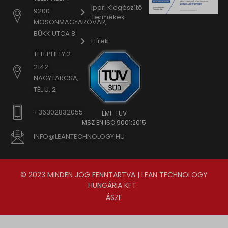
www.google.sk
Ipari Kiegészítő
9200
Termékek
www.gstatic.com
MOSONMAGYARÓVÁR,
BÜKK UTCA 8
Hírek
TELEPHELY 2
2142
NAGYTARCSA,
TÉL U. 2
+36302832055
ÉMI-TÜV
MSZ EN ISO 9001:2015
INFO@LEANTECHNOLOGY.HU
© 2023 MINDEN JOG FENNTARTVA | LEAN TECHNOLOGY
HUNGÁRIA KFT.
ÁSZF