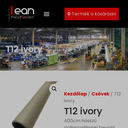
0
Termék a kosárban
T12 ivory
Kezdőlap
/
Csövek
/ T12
ivory
T12 ivory
400cm hosszú
polipropilénnel bevont