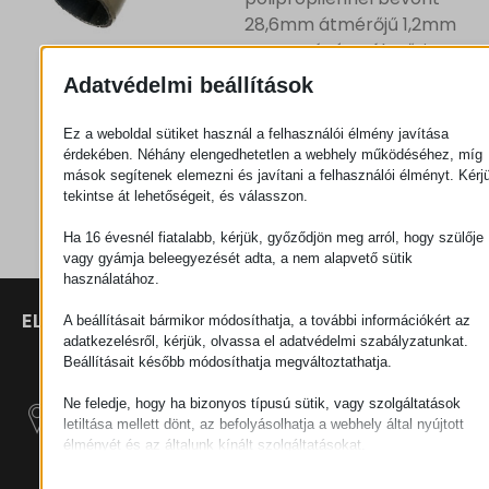
28,6mm átmérőjű 1,2mm
vastagságú acélcső, ivory
Adatvédelmi beállítások
Ajánlatkérés
Ez a weboldal sütiket használ a felhasználói élmény javítása
érdekében. Néhány elengedhetetlen a webhely működéséhez, míg
mások segítenek elemezni és javítani a felhasználói élményt. Kérj
Kategória
Csövek
tekintse át lehetőségeit, és válasszon.
Ha 16 évesnél fiatalabb, kérjük, győződjön meg arról, hogy szülője
vagy gyámja beleegyezését adta, a nem alapvető sütik
használatához.
ELÉRHETŐSÉGEK
TERMÉKEK
SZÉCHENYI
A beállításait bármikor módosíthatja, a további információkért az
2020
Manipulátorok
SZÉKHELY
adatkezelésről, kérjük, olvassa el adatvédelmi szabályzatunkat.
Beállításait később módosíthatja megváltoztathatja.
H–9200
Anyagmozgatás
MOSONMAGYARÓVÁR,
Ne feledje, hogy ha bizonyos típusú sütik, vagy szolgáltatások
– Elektromos
PETŐFI SÁNDOR UTCA
letiltása mellett dönt, az befolyásolhatja a webhely által nyújtott
Vontatógépek
45/A
élményét és az általunk kínált szolgáltatásokat.
Alapvető
ADÓSZÁM:
Moduláris Ipari
Az alapvető sütik és szolgáltatások biztosítják az oldal megfele