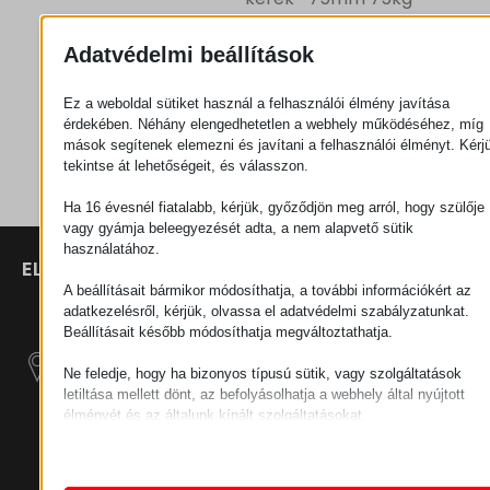
Adatvédelmi beállítások
Ajánlatkérés
Ez a weboldal sütiket használ a felhasználói élmény javítása
érdekében. Néhány elengedhetetlen a webhely működéséhez, míg
Kategória
Kerekek
mások segítenek elemezni és javítani a felhasználói élményt. Kérj
tekintse át lehetőségeit, és válasszon.
Ha 16 évesnél fiatalabb, kérjük, győződjön meg arról, hogy szülője
vagy gyámja beleegyezését adta, a nem alapvető sütik
használatához.
ELÉRHETŐSÉGEK
TERMÉKEK
SZÉCHENYI
2020
Manipulátorok
SZÉKHELY
A beállításait bármikor módosíthatja, a további információkért az
adatkezelésről, kérjük, olvassa el adatvédelmi szabályzatunkat.
H–9200
Beállításait később módosíthatja megváltoztathatja.
Anyagmozgatás
MOSONMAGYARÓVÁR,
– Elektromos
PETŐFI SÁNDOR UTCA
Ne feledje, hogy ha bizonyos típusú sütik, vagy szolgáltatások
Vontatógépek
45/A
letiltása mellett dönt, az befolyásolhatja a webhely által nyújtott
élményét és az általunk kínált szolgáltatásokat.
ADÓSZÁM:
Moduláris Ipari
Alapvető
HU25365870
Építő Rendszerek
Az alapvető sütik és szolgáltatások biztosítják az oldal megfele
működéséhez. Ezek a sütik és szolgáltatások a GDPR szerint 
TELEPHELY 1