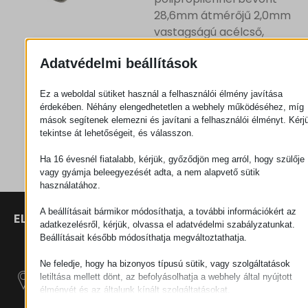
28,6mm átmérőjű 2,0mm
vastagságú acélcső,
RAL9022
Adatvédelmi beállítások
Ajánlatkérés
Ez a weboldal sütiket használ a felhasználói élmény javítása
érdekében. Néhány elengedhetetlen a webhely működéséhez, míg
mások segítenek elemezni és javítani a felhasználói élményt. Kérj
tekintse át lehetőségeit, és válasszon.
Kategória
Csövek
Ha 16 évesnél fiatalabb, kérjük, győződjön meg arról, hogy szülője
vagy gyámja beleegyezését adta, a nem alapvető sütik
használatához.
A beállításait bármikor módosíthatja, a további információkért az
ELÉRHETŐSÉGEK
TERMÉKEK
SZÉCHENYI
adatkezelésről, kérjük, olvassa el adatvédelmi szabályzatunkat.
2020
Manipulátorok
SZÉKHELY
Beállításait később módosíthatja megváltoztathatja.
H–9200
Anyagmozgatás
MOSONMAGYARÓVÁR,
Ne feledje, hogy ha bizonyos típusú sütik, vagy szolgáltatások
– Elektromos
letiltása mellett dönt, az befolyásolhatja a webhely által nyújtott
PETŐFI SÁNDOR UTCA
Vontatógépek
élményét és az általunk kínált szolgáltatásokat.
45/A
Alapvető