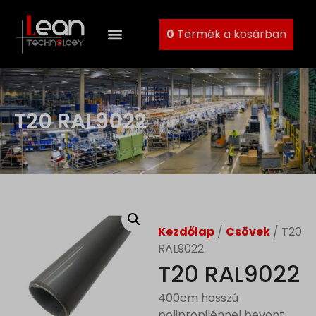
0
Termék a kosárban
T20 RAL9022
Kezdőlap
/
Csövek
/ T20
RAL9022
T20 RAL9022
400cm hosszú
polipropilénnel bevont