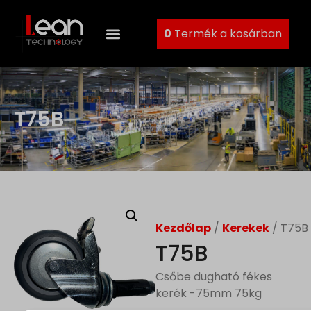
0
Termék a kosárban
T75B
Kezdőlap
/
Kerekek
/ T75B
T75B
Csőbe dugható fékes
kerék -75mm 75kg