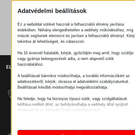
Adatvédelmi beállítások
Ajánlatkérés
Ez a weboldal sütiket használ a felhasználói élmény javítása
érdekében. Néhány elengedhetetlen a webhely működéséhez, míg
Kategória
Kerekek
mások segítenek elemezni és javítani a felhasználói élményt. Kérj
tekintse át lehetőségeit, és válasszon.
Ha 16 évesnél fiatalabb, kérjük, győződjön meg arról, hogy szülője
vagy gyámja beleegyezését adta, a nem alapvető sütik
használatához.
ELÉRHETŐSÉGEK
TERMÉKEK
SZÉCHENYI
2020
Manipulátorok
SZÉKHELY
A beállításait bármikor módosíthatja, a további információkért az
H–9200
adatkezelésről, kérjük, olvassa el adatvédelmi szabályzatunkat.
Anyagmozgatás
MOSONMAGYARÓVÁR,
Beállításait később módosíthatja megváltoztathatja.
– Elektromos
PETŐFI SÁNDOR UTCA
Vontatógépek
Ne feledje, hogy ha bizonyos típusú sütik, vagy szolgáltatások
45/A
letiltása mellett dönt, az befolyásolhatja a webhely által nyújtott
ADÓSZÁM:
élményét és az általunk kínált szolgáltatásokat.
Moduláris Ipari
HU25365870
Alapvető
Építő Rendszerek
Az alapvető sütik és szolgáltatások biztosítják az oldal megfele
TELEPHELY 1
működéséhez. Ezek a sütik és szolgáltatások a GDPR szerint 
Ipari Kiegészítő
igénylik a felhasználó hozzájárulását.
9200