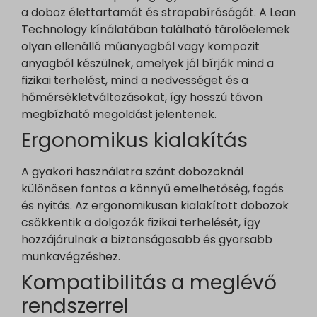
marketinga21.sg-host.com
a doboz élettartamát és strapabíróságát. A Lean
www.embedista.com
Technology kínálatában található tárolóelemek
www.google.ae
olyan ellenálló műanyagból vagy kompozit
anyagból készülnek, amelyek jól bírják mind a
www.google.at
fizikai terhelést, mind a nedvességet és a
www.google.be
hőmérsékletváltozásokat, így hosszú távon
www.google.bg
megbízható megoldást jelentenek.
www.google.bj
Ergonomikus kialakítás
www.google.ch
www.google.co.id
A gyakori használatra szánt dobozoknál
különösen fontos a könnyű emelhetőség, fogás
www.google.co.il
és nyitás. Az ergonomikusan kialakított dobozok
www.google.co.in
csökkentik a dolgozók fizikai terhelését, így
www.google.co.jp
hozzájárulnak a biztonságosabb és gyorsabb
www.google.co.uk
munkavégzéshez.
www.google.com.au
Kompatibilitás a meglévő
www.google.com.hk
rendszerrel
www.google.com.tr