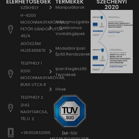
ELÉRHETŐSÉGEK
TERMÉKEK
SZÉCHENYI
2020
Manipulátorok
SZÉKHELY
H–9200
Anyagmozgatás
MOSONMAGYARÓVÁR,
– Elektromos
PETŐFI SÁNDOR UTCA
Vontatógépek
45/A
ADÓSZÁM:
Moduláris Ipari
HU25365870
Építő Rendszerek
TELEPHELY 1
Ipari Kiegészítő
9200
Termékek
MOSONMAGYARÓVÁR,
BÜKK UTCA 8
Hírek
TELEPHELY 2
2142
NAGYTARCSA,
TÉL U. 2
+36302832055
ÉMI-TÜV
MSZ EN ISO 9001:2015