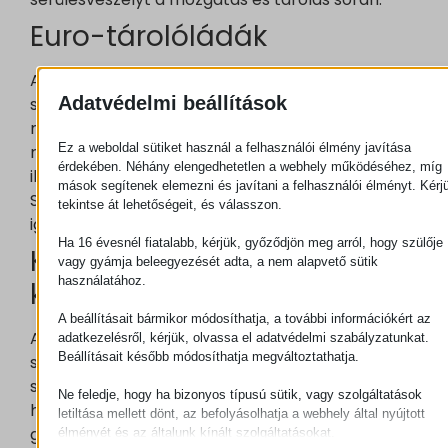
Euro-tárolóládák
Az Euro-ládák bevált, praktikus választásnak
Adatvédelmi beállítások
számítanak az ipari környezetben. A szabványos
méreteknek köszönhetően könnyen egymásra
Ez a weboldal sütiket használ a felhasználói élmény javítása
rakhatók, egyszerűen mozgathatók, és jól
érdekében. Néhány elengedhetetlen a webhely működéséhez, míg
illeszkednek a legtöbb polcrendszerhez.
mások segítenek elemezni és javítani a felhasználói élményt. Kérj
Strapabíró kialakításuk miatt nagy
tekintse át lehetőségeit, és válasszon.
igénybevételre is alkalmasak.
Ha 16 évesnél fiatalabb, kérjük, győződjön meg arról, hogy szülője
KIT-ládák: átlátható tárolás
vagy gyámja beleegyezését adta, a nem alapvető sütik
használatához.
kis alkatrészekhez
A beállításait bármikor módosíthatja, a további információkért az
A KIT-ládák a kisebb méretű alkatrészek vagy
adatkezelésről, kérjük, olvassa el adatvédelmi szabályzatunkat.
Beállításait később módosíthatja megváltoztathatja.
szerelvények rendszerezésében nyújtanak
segítséget. Mivel ezek a dobozok gyors
Ne feledje, hogy ha bizonyos típusú sütik, vagy szolgáltatások
hozzáférést és jó áttekinthetőséget biztosítanak,
letiltása mellett dönt, az befolyásolhatja a webhely által nyújtott
gyorsítja a szerelési folyamatokat, így idálisak
élményét és az általunk kínált szolgáltatásokat.