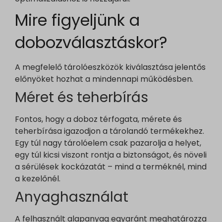
Egyéb szolgáltatások
sbjs_session
connect.facebook.net
Ez a kategória minden olyan sütit, domaint és szolgáltatást
Mire figyeljünk a
fonts.gstatic.com
sbjs_udata
googleads.g.doubleclick.net
magában foglal, amelyek nem tartoznak a megadott kategóriákb
video.wixstatic.com
vagy amelyeket nem kategorizáltak.
tk_ai
pagead2.googlesyndication.com
dobozválasztáskor?
Részletek megjelenítése
www.google.com
tk_qs
www.googleadservices.com
www.youtube.com
analytics.google.com
_dd_s
A megfelelő tárolóeszközök kiválasztása jelentős
region1.analytics.google.com
előnyöket hozhat a mindennapi működésben.
perf_*
region1.google-analytics.com
Méret és teherbírás
s_epac
stats.g.doubleclick.net
ssm_au_c
Fontos, hogy a doboz térfogata, mérete és
www.google-analytics.com
yith_ywraq_hash
teherbírása igazodjon a tárolandó termékekhez.
www.googletagmanager.com
yith_ywraq_items_in_raq
Egy túl nagy tárolóelem csak pazarolja a helyet,
yith_ywraq_session_*
egy túl kicsi viszont rontja a biztonságot, és növeli
a sérülések kockázatát – mind a terméknél, mind
eu2-browse.startpage.com
a kezelőnél.
hm.baidu.com
Anyaghasználat
i.ytimg.com
lean-technology.variantic.com
A felhasznált alapanyag egyaránt meghatározza