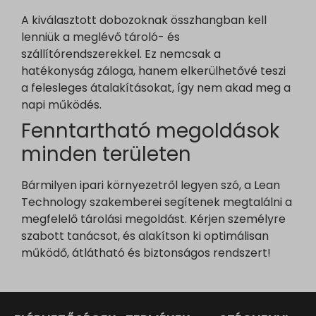
www.google.cz
A kiválasztott dobozoknak összhangban kell
www.google.de
lenniük a meglévő tároló- és
szállítórendszerekkel. Ez nemcsak a
www.google.fr
hatékonyság záloga, hanem elkerülhetővé teszi
www.google.hr
a felesleges átalakításokat, így nem akad meg a
www.google.hu
napi működés.
www.google.it
Fenntartható megoldások
www.google.mk
minden területen
www.google.nl
www.google.pl
Bármilyen ipari környezetről legyen szó, a Lean
www.google.ro
Technology szakemberei segítenek megtalálni a
megfelelő tárolási megoldást. Kérjen személyre
www.google.rs
szabott tanácsot, és alakítson ki optimálisan
www.google.ru
működő, átlátható és biztonságos rendszert!
www.google.si
www.google.sk
www.gstatic.com