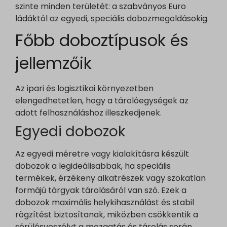
szinte minden területét: a szabványos Euro
ládáktól az egyedi, speciális dobozmegoldásokig.
Főbb doboztípusok és
jellemzőik
Az ipari és logisztikai környezetben
elengedhetetlen, hogy a tárolóegységek az
adott felhasználáshoz illeszkedjenek.
Egyedi dobozok
Az egyedi méretre vagy kialakításra készült
dobozok a legideálisabbak, ha speciális
termékek, érzékeny alkatrészek vagy szokatlan
formájú tárgyak tárolásáról van szó. Ezek a
dobozok maximális helykihasználást és stabil
rögzítést biztosítanak, miközben csökkentik a
sérülésveszélyt a mozgatás és tárolás során.