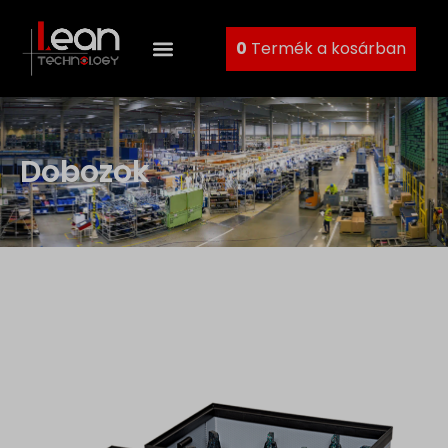
0
Termék a kosárban
Dobozok