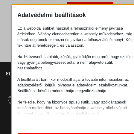
Ajánlatkérés
Adatvédelmi beállítások
Ez a weboldal sütiket használ a felhasználói élmény javítása
Kategória
Fém
érdekében. Néhány elengedhetetlen a webhely működéséhez, míg
alkatrészek
mások segítenek elemezni és javítani a felhasználói élményt. Kérj
tekintse át lehetőségeit, és válasszon.
Ha 16 évesnél fiatalabb, kérjük, győződjön meg arról, hogy szülője
vagy gyámja beleegyezését adta, a nem alapvető sütik
használatához.
ELÉRHETŐSÉGEK
TERMÉKEK
SZÉCHENYI
2020
Manipulátorok
SZÉKHELY
A beállításait bármikor módosíthatja, a további információkért az
adatkezelésről, kérjük, olvassa el adatvédelmi szabályzatunkat.
H–9200
Beállításait később módosíthatja megváltoztathatja.
Anyagmozgatás
MOSONMAGYARÓVÁR,
– Elektromos
PETŐFI SÁNDOR UTCA
Ne feledje, hogy ha bizonyos típusú sütik, vagy szolgáltatások
Vontatógépek
45/A
letiltása mellett dönt, az befolyásolhatja a webhely által nyújtott
élményét és az általunk kínált szolgáltatásokat.
ADÓSZÁM:
Moduláris Ipari
Alapvető
HU25365870
Építő Rendszerek
Az alapvető sütik és szolgáltatások biztosítják az oldal megfele
működéséhez. Ezek a sütik és szolgáltatások a GDPR szerint 
TELEPHELY 1