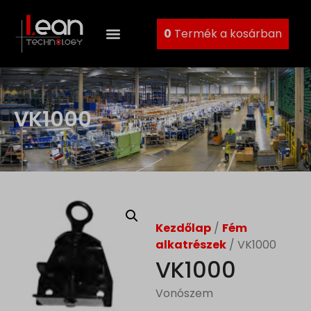
0
Termék a kosárban
VK1000
Kezdőlap
/
Fém
alkatrészek
/ VK1000
VK1000
Vonószem