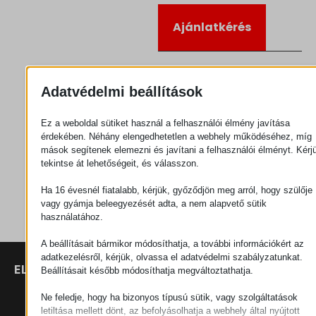
Ajánlatkérés
Kategória
Sarokelemek
Adatvédelmi beállítások
Ez a weboldal sütiket használ a felhasználói élmény javítása
érdekében. Néhány elengedhetetlen a webhely működéséhez, míg
mások segítenek elemezni és javítani a felhasználói élményt. Kérj
tekintse át lehetőségeit, és válasszon.
Ha 16 évesnél fiatalabb, kérjük, győződjön meg arról, hogy szülője
vagy gyámja beleegyezését adta, a nem alapvető sütik
használatához.
A beállításait bármikor módosíthatja, a további információkért az
adatkezelésről, kérjük, olvassa el adatvédelmi szabályzatunkat.
ELÉRHETŐSÉGEK
TERMÉKEK
SZÉCHENYI
Beállításait később módosíthatja megváltoztathatja.
2020
Manipulátorok
SZÉKHELY
Ne feledje, hogy ha bizonyos típusú sütik, vagy szolgáltatások
H–9200
letiltása mellett dönt, az befolyásolhatja a webhely által nyújtott
Anyagmozgatás