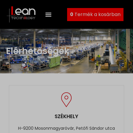
0
Termék a kosárban
Elérhetőségek
SZÉKHELY
H-9200 Mosonmagyaróvár, Petőfi Sándor utca