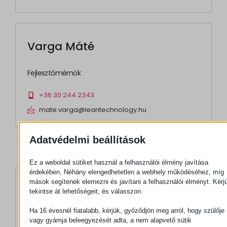
Varga Máté
Fejlesztőmérnök
+36 30 244 2343
mate.varga@leantechnology.hu
Adatvédelmi beállítások
Ez a weboldal sütiket használ a felhasználói élmény javítása
érdekében. Néhány elengedhetetlen a webhely működéséhez, míg
mások segítenek elemezni és javítani a felhasználói élményt. Kérj
Wandraschek Bence
tekintse át lehetőségeit, és válasszon.
Ha 16 évesnél fiatalabb, kérjük, győződjön meg arról, hogy szülője
Területi vezető (Nyugat-Magyarország)
vagy gyámja beleegyezését adta, a nem alapvető sütik