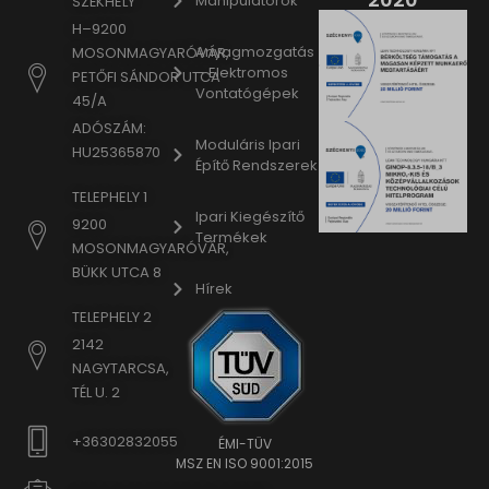
Manipulátorok
SZÉKHELY
www.google.ro
H–9200
www.google.rs
Anyagmozgatás
MOSONMAGYARÓVÁR,
www.google.ru
– Elektromos
PETŐFI SÁNDOR UTCA
Vontatógépek
45/A
www.google.si
ADÓSZÁM:
www.google.sk
Moduláris Ipari
HU25365870
www.gstatic.com
Építő Rendszerek
TELEPHELY 1
Ipari Kiegészítő
9200
Termékek
MOSONMAGYARÓVÁR,
BÜKK UTCA 8
Hírek
TELEPHELY 2
2142
NAGYTARCSA,
TÉL U. 2
+36302832055
ÉMI-TÜV
MSZ EN ISO 9001:2015