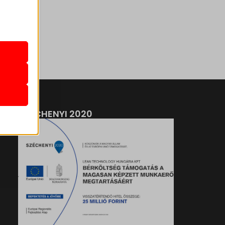
k
atba
e szabott
böző
SZÉCHENYI 2020
, például
ek nem