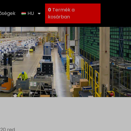
0
Termék a
tőségek
HU
kosárban
T20 red