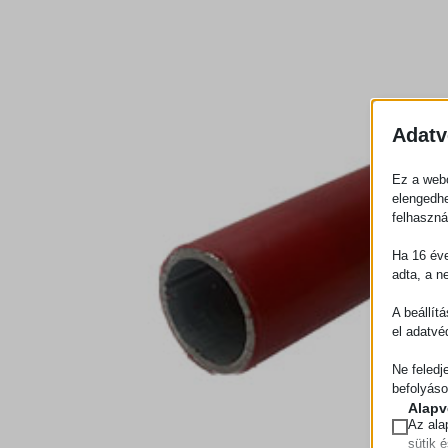
Adatv
Ez a webo
elengedhe
felhaszná
Ha 16 éve
adta, a n
A beállít
el adatvé
Ne feledj
befolyáso
Alapv
Az ala
sütik 