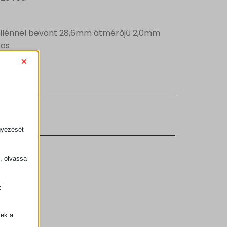
pilénnel bevont 28,6mm átmérőjű 2,0mm
ros
×
gyezését
k, olvassa
z
.
zek a