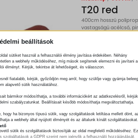
T20 red
400cm hosszú polipro
vastagságú acélcső, pi
édelmi beállítások
Ajánlatkérés
ldal sütiket használ a felhasználói élmény javítása érdekében. Néhány
tetlen a webhely működéséhez, míg mások segítenek elemezni és javítani a
lói élményt. Kérjük, tekintse át lehetőségeit, és válasszon.
Kategória
Csövek
snél fiatalabb, kérjük, győződjön meg arról, hogy szülője vagy gyámja belee
em alapvető sütik használatához.
ásait bármikor módosíthatja, a további információkért az adatkezelésről, kérjü
delmi szabályzatunkat. Beállításait később módosíthatja megváltoztathatja.
e, hogy ha bizonyos típusú sütik, vagy szolgáltatások letiltása mellett dönt, a
lhatja a webhely által nyújtott élményét és az általunk kínált szolgáltatásokat
ető
pvető sütik és szolgáltatások biztosítják az oldal megfelelő működéséhez. E
és szolgáltatások a GDPR szerint nem igénylik a felhasználó hozzájárulását.