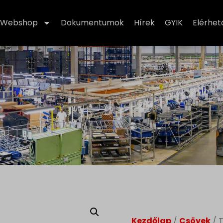
Webshop
Dokumentumok
Hírek
GYIK
Elérhe
Kezdőlap
/
Csövek
/ 