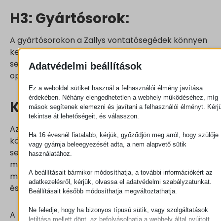
H3: Gyártósorok:
A gyártósorokon a Zallys vontatósegédek könnyen
kezelhetik az alkatrészeket és a késztermékeket,
segítve ezzel a termelés folyamatát és
Adatvédelmi beállítások
optimalizálva a munkafolyamatokat.
Ez a weboldal sütiket használ a felhasználói élmény javítása
érdekében. Néhány elengedhetetlen a webhely működéséhez, míg
Kórházak és intézmények
mások segítenek elemezni és javítani a felhasználói élményt. Kérj
tekintse át lehetőségeit, és válasszon.
Az egészségügyi intézményekben és egyéb
Ha 16 évesnél fiatalabb, kérjük, győződjön meg arról, hogy szülője
közintézményekben a Zallys vontatósegédek
vagy gyámja beleegyezését adta, a nem alapvető sütik
segíthetik az ágyszállítást, a felszerelések
használatához.
mozgatását és más logisztikai feladatokat,
A beállításait bármikor módosíthatja, a további információkért az
minimalizálva ezzel a munkatársak túlterheltségét
adatkezelésről, kérjük, olvassa el adatvédelmi szabályzatunkat.
és a szállítási időket.
Beállításait később módosíthatja megváltoztathatja.
Ne feledje, hogy ha bizonyos típusú sütik, vagy szolgáltatások
A
Zallys elkötelezet
t a minőségi és hatékony
letiltása mellett dönt, az befolyásolhatja a webhely által nyújtott