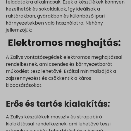
feladatokra alkalmasak. Ezek a készülékek könnyen
kezelhetők és sokoldalúak, így ideálisak a
raktárakban, gyárakban és különböző ipari
környezetekben való használatra. Néhány
jellemzőjük:
Elektromos meghajtás:
A Zallys vontatósegédek elektromos meghajtással
rendelkeznek, ami csendes és környezetbarát
működést tesz lehetővé. Ezáltal minimalizálják a
zajszennyezést és csökkentik a káros
kibocsátásokat.
Erős és tartós kialakítás:
A Zallys készülékek masszív és strapabíró
kialakítással rendelkeznek, ami lehetővé teszi
számukra a nehéz teherbírást és a hosszú