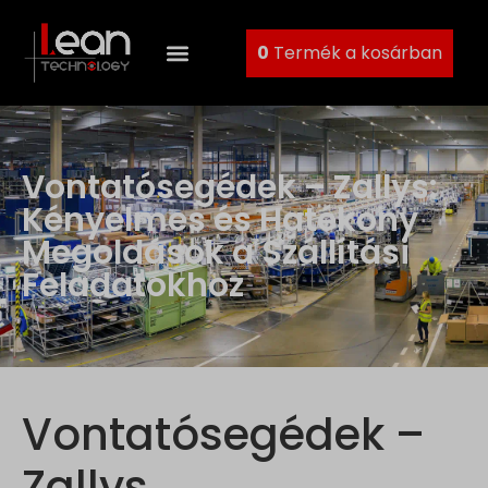
0
Termék a kosárban
Vontatósegédek – Zallys:
Kényelmes és Hatékony
Megoldások a Szállítási
Feladatokhoz
Vontatósegédek –
Zallys