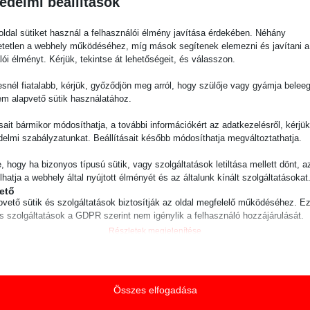
édelmi beállítások
lys-t?
ldal sütiket használ a felhasználói élmény javítása érdekében. Néhány
tetlen a webhely működéséhez, míg mások segítenek elemezni és javítani a
lói élményt. Kérjük, tekintse át lehetőségeit, és válasszon.
lys a minőség és a megbízhatóság jelképe a vontatósegé
kialakítással rendelkeznek, ami hosszú élettartamot és
snél fiatalabb, kérjük, győződjön meg arról, hogy szülője vagy gyámja belee
em alapvető sütik használatához.
széles termékválasztéka lehetővé teszi, hogy minden ügyfél
ásait bármikor módosíthatja, a további információkért az adatkezelésről, kérjü
megoldást. Legyen szó könnyű, manőverezhető
delmi szabályzatunkat. Beállításait később módosíthatja megváltoztathatja.
lésre tervezett modellekről, a Zallys biztosítja a megfe
e, hogy ha bizonyos típusú sütik, vagy szolgáltatások letiltása mellett dönt, a
lhatja a webhely által nyújtott élményét és az általunk kínált szolgáltatásokat
lyamatosan fejleszti termékeit az ügyfelek igényeinek és a 
ető
, hogy mindig a legújabb technológiát és funkciókat kínál
pvető sütik és szolgáltatások biztosítják az oldal megfelelő működéséhez. E
és szolgáltatások a GDPR szerint nem igénylik a felhasználó hozzájárulását.
Részletek megjelenítése
 alkalmazási területei
ztikai
isztikai sütik és szolgáltatások felhasználási információkat gyűjtenek, amelye
ie
k vagy anyagok mozgatása gyakran fontos része az ipari
vé teszik számunkra, hogy betekintést nyerjünk abba, hogyan lépnek kapcsol
guage
egítenek ebben a feladatban, minimalizálva a munkaerő 
tóink a weboldalunkkal.
Összes elfogadása
Részletek megjelenítése
ss_logged_in_*