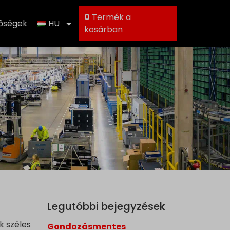
0
Termék a
tőségek
HU
kosárban
Legutóbbi bejegyzések
k széles
Gondozásmentes