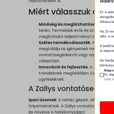
repülőtereket is.
Adatv
Miért válasszuk a Zal
Ez a webo
elengedhe
felhaszná
Minőség és megbízhatóság
: A Zal
terén. Termékeik erős és strapabíró 
Ha 16 éve
megbízható teljesítményt biztosít.
adta, a n
Széles termékválaszték
: A Zallys 
A beállít
megtalálja az igényeinek megfelelő 
el adatvé
vontatósegédekről vagy nagyobb terhe
választást.
Ne feledj
befolyáso
Innováció és fejlesztés
: A Zallys fo
Alapv
trendeknek megfelelően. Ez biztosítja
Az ala
ügyfeleiknek.
sütik 
A Zallys vontatósegédek
Statis
A stat
mhcook
Ipari üzemek
: A nehéz gépek, alkatrésze
lehető
pll_lan
folyamatoknak. A Zallys vontatósegédek s
látoga
és növelve a hatékonyságot.
wordpre