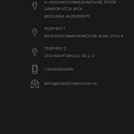
H–9200 MOSONMAGYARÓVÁR, PETŐFI
yith_yw
www.goo
SÁNDOR UTCA 45/A
yith_yw
ADÓSZÁM: HU25365870
www.go
eu2-bro
hm.bai
TELEPHELY 1
9200 MOSONMAGYARÓVÁR, BÜKK UTCA 8
i.ytimg
lean-te
TELEPHELY 2
marketi
2142 NAGYTARCSA, TÉL U. 2
www.em
+36302832055
www.go
www.goo
INFO@LEANTECHNOLOGY.HU
www.go
www.go
www.goo
www.go
www.goo
www.goo