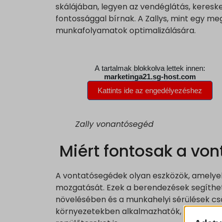
skálájában, legyen az vendéglátás, keresk
fontossággal bírnak. A Zallys, mint egy me
munkafolyamatok optimalizálására.
Zally vonantósegéd
Miért fontosak a vo
A vontatósegédek olyan eszközök, amelyek
mozgatását. Ezek a berendezések segíth
növelésében és a munkahelyi sérülések cs
környezetekben alkalmazhatók, ideértve a