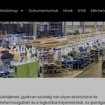
Webshop
Dokumentumok
Hírek
GYIK
Elérhe
– Zallys
ködjenek, gyakran szükség van olyan eszközökre és
hermozgatást és a logisztikai folyamatokat. Az iparága