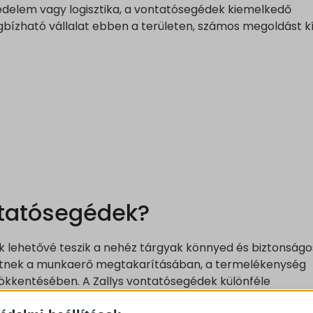
edelem vagy logisztika, a vontatósegédek kiemelkedő
gbízható vállalat ebben a területen, számos megoldást kí
ntatósegédek?
 lehetővé teszik a nehéz tárgyak könnyed és biztonságo
etnek a munkaerő megtakarításában, a termelékenység
ökkentésében. A Zallys vontatósegédek különféle
z ipari üzemeket, raktárakat, bevásárlóközpontokat és