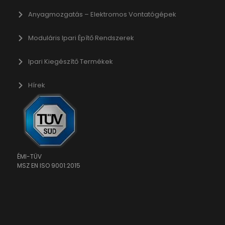
raq_items_in_raq
gle-analytics.com
Anyagmozgatás – Elektromos Vontatógépek
raq_session_*
ogletagmanager.com
wse.startpage.com
Moduláris Ipari Építő Rendszerek
du.com
Ipari Kiegészítő Termékek
.com
chnology.variantic.com
Hírek
nga21.sg-host.com
bedista.com
ogle.ae
gle.at
ogle.be
ÉMI-TÜV
ogle.bg
MSZ EN ISO 9001:2015
gle.bj
ogle.ch
gle.co.id
gle.co.il