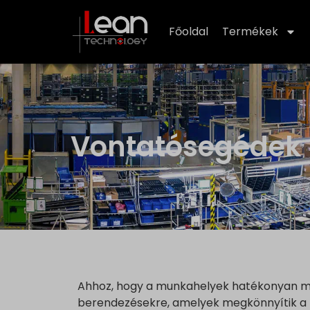
Főoldal
Termékek
Vontatósegédek 
Ahhoz, hogy a munkahelyek hatékonyan mű
berendezésekre, amelyek megkönnyítik a te