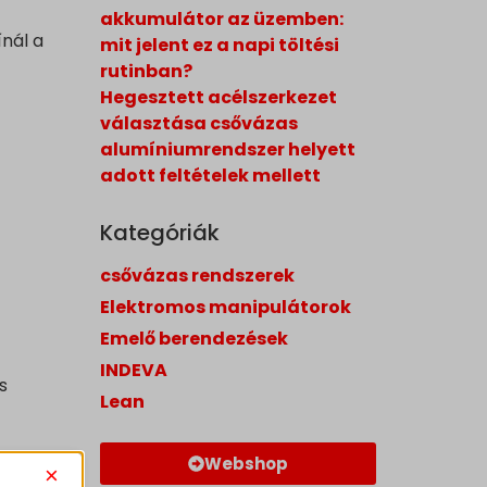
akkumulátor az üzemben:
nál a
mit jelent ez a napi töltési
rutinban?
Hegesztett acélszerkezet
választása csővázas
alumíniumrendszer helyett
adott feltételek mellett
Kategóriák
csővázas rendszerek
Elektromos manipulátorok
Emelő berendezések
INDEVA
s
Lean
Webshop
×