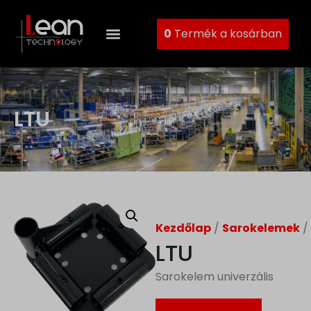
0
Termék a kosárban
LTU
Kezdőlap
/
Sarokelemek
/
LTU
Sarokelem univerzális