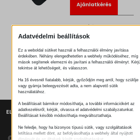
Ajánlatkérés
Kategória
Sarokelemek
Adatvédelmi beállítások
Ez a weboldal sütiket használ a felhasználói élmény javítása
érdekében. Néhány elengedhetetlen a webhely működéséhez, míg
mások segítenek elemezni és javítani a felhasználói élményt. Kérj
tekintse át lehetőségeit, és válasszon.
Ha 16 évesnél fiatalabb, kérjük, győződjön meg arról, hogy szülője
vagy gyámja beleegyezését adta, a nem alapvető sütik
használatához.
A beállításait bármikor módosíthatja, a további információkért az
adatkezelésről, kérjük, olvassa el adatvédelmi szabályzatunkat.
ELÉRHETŐSÉGEK
TERMÉKEK
SZÉCHENYI
Beállításait később módosíthatja megváltoztathatja.
2020
Manipulátorok
SZÉKHELY
H–9200
Ne feledje, hogy ha bizonyos típusú sütik, vagy szolgáltatások
Anyagmozgatás
MOSONMAGYARÓVÁR,
letiltása mellett dönt, az befolyásolhatja a webhely által nyújtott
– Elektromos
PETŐFI SÁNDOR UTCA
élményét és az általunk kínált szolgáltatásokat.