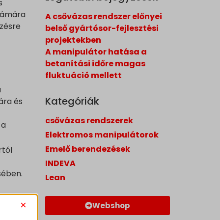
s
számára
A csővázas rendszer előnyei
ezésre
belső gyártósor-fejlesztési
projektekben
A manipulátor hatása a
betanítási időre magas
fluktuáció mellett
a
Kategóriák
ára és
csővázas rendszerek
 a
Elektromos manipulátorok
Emelő berendezések
rtól
INDEVA
sében.
Lean
×
Webshop