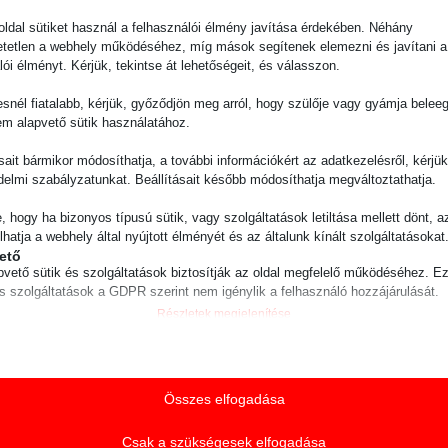
ldal sütiket használ a felhasználói élmény javítása érdekében. Néhány
tetlen a webhely működéséhez, míg mások segítenek elemezni és javítani a
lói élményt. Kérjük, tekintse át lehetőségeit, és válasszon.
snél fiatalabb, kérjük, győződjön meg arról, hogy szülője vagy gyámja belee
em alapvető sütik használatához.
Jövő Munkahelyei
ásait bármikor módosíthatja, a további információkért az adatkezelésről, kérjü
delmi szabályzatunkat. Beállításait később módosíthatja megváltoztathatja.
 új kihívások elé állítja a munkaerőpiacot, ugyanakkor je
ipulátorok integrálása a termelési folyamatokba lehetővé
e, hogy ha bizonyos típusú sütik, vagy szolgáltatások letiltása mellett dönt, a
iközben hozzájárul a munkavállalók munkakörülményeinek
lhatja a webhely által nyújtott élményét és az általunk kínált szolgáltatásokat
onoton és fizikailag megterhelő feladatokat át lehet ruhá
ető
pvető sütik és szolgáltatások biztosítják az oldal megfelelő működéséhez. E
zók szabadabb kezet kaphatnak olyan tevékenységekre, 
és szolgáltatások a GDPR szerint nem igénylik a felhasználó hozzájárulását.
ást igényelnek.
Részletek megjelenítése
Manipulátorok Megoldásai
ztikai
isztikai sütik és szolgáltatások felhasználási információkat gyűjtenek, amelye
ie
vé teszik számunkra, hogy betekintést nyerjünk abba, hogyan lépnek kapcsol
átorok kiemelkednek az iparágban. Robusztus kialakításuk
guage
tóink a weboldalunkkal.
Összes elfogadása
tően rendkívül megbízhatóak és hatékonyak a mindennap
Részletek megjelenítése
ss_logged_in_*
c elektromos manipulátorok különféle opcionális funkció
Csak a szükségesek elfogadása
ting