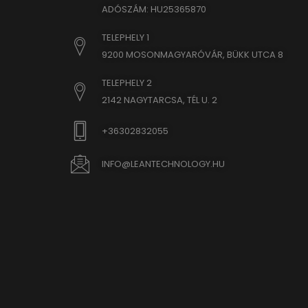
www.goo
ADÓSZÁM: HU25365870
yith_yw
www.go
eu2-bro
TELEPHELY 1
hm.bai
9200 MOSONMAGYARÓVÁR, BÜKK UTCA 8
i.ytimg
TELEPHELY 2
lean-te
2142 NAGYTARCSA, TÉL U. 2
marketi
+36302832055
www.em
www.go
INFO@LEANTECHNOLOGY.HU
www.goo
www.go
www.go
www.goo
www.go
www.goo
www.goo