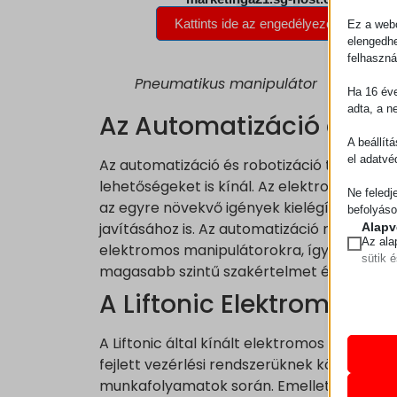
Ez a webo
elengedhe
felhaszná
Pneumatikus manipulátor
Ha 16 éve
adta, a n
Az Automatizáció és a 
A beállít
el adatvé
Az automatizáció és robotizáció térnyerése
lehetőségeket is kínál. Az elektromos man
Ne feledj
az egyre növekvő igények kielégítését, m
befolyáso
javításához is. Az automatizáció révén a m
Alapv
Az ala
elektromos manipulátorokra, így a dolgo
sütik 
magasabb szintű szakértelmet és kreativit
A Liftonic Elektromos 
Statis
A stat
mhcook
lehető
A Liftonic által kínált elektromos manipul
pll_lan
látoga
fejlett vezérlési rendszerüknek köszönhe
wordpre
munkafolyamatok során. Emellett a Liftoni
Marke