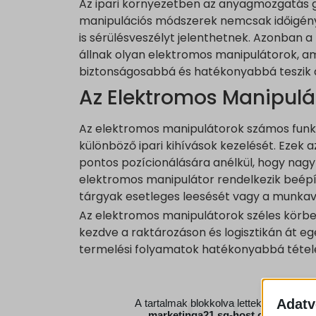
Az ipari környezetben az anyagmozgatás g
manipulációs módszerek nemcsak időigén
is sérülésveszélyt jelenthetnek. Azonban 
állnak olyan elektromos manipulátorok, a
biztonságosabbá és hatékonyabbá teszik
Az Elektromos Manipulá
Az elektromos manipulátorok számos funkc
különböző ipari kihívások kezelését. Eze
pontos pozícionálására anélkül, hogy nagy f
elektromos manipulátor rendelkezik beépí
tárgyak esetleges leesését vagy a munkavá
Az elektromos manipulátorok széles körben
kezdve a raktározáson és logisztikán át eg
termelési folyamatok hatékonyabbá téte
Adatv