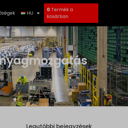
0
Termék a
tőségek
HU
kosárban
 Anyagmozgatás
Legutóbbi bejegyzések