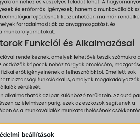
yakran nehéz és veszélyes feladat lehet. A hagyományo
yesek és erőforrás-igényesek, hanem a munkavállalók 
a technológiai fejlődésnek köszönhetően ma már rendelk
melyek forradalmasítják az anyagmozgatást, és
 a munkafolyamatokat.
torok Funkciói és Alkalmazásai
ióval rendelkeznek, amelyek lehetővé teszik számukra 
k az eszközök képesek nehéz tárgyak emelésére, mozgatás
izikai erőt igényelnének a felhasználóktól. Emellett sok
tett biztonsági funkciókkal is, amelyek megakadályozzák
llalók sérülését.
 alkalmazhatók az ipar különböző területein. Az autóipa
észen az élelmiszeriparig, ezek az eszközök segítenek a
lében és a munkavállalók munkaterhelésének csökkenté
édelmi beállítások