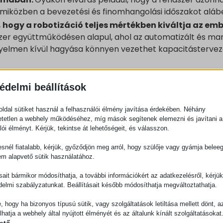
közben a bevezetési és finomhangolási időszakot alábe
 hogy a robotizáció teljes mértékben kiváltja az emb
er együttműködésen alapul, ahol az automatizált és man
igyelmen kívül hagyása könnyen vezethet kapacitástervez
lat, hogy a robotizált rendszer „plug and play” mód
ssal illeszthető a meglévő folyamatokhoz.
Ez az elvá
édelmi beállítások
z integrációs és folyamatátalakítási feladatokat, amelyek
ldal sütiket használ a felhasználói élmény javítása érdekében. Néhány
tetlen a webhely működéséhez, míg mások segítenek elemezni és javítani a
jekt során
lói élményt. Kérjük, tekintse át lehetőségeit, és válasszon.
snél fiatalabb, kérjük, győződjön meg arról, hogy szülője vagy gyámja belee
 a valós működési környezettel, a projekt gyorsan
em alapvető sütik használatához.
elkednek, az időtervek csúsznak, és a rendszer teljesítm
ásait bármikor módosíthatja, a további információkért az adatkezelésről, kérjü
delmi szabályzatunkat. Beállításait később módosíthatja megváltoztathatja.
t problémát, hanem a szervezeten belüli bizalom
tt projekt után a döntéshozók gyakran óvatosabbá válnak
e, hogy ha bizonyos típusú sütik, vagy szolgáltatások letiltása mellett dönt, a
csolatban, még akkor is, ha azok valójában indokoltak le
lhatja a webhely által nyújtott élményét és az általunk kínált szolgáltatásokat