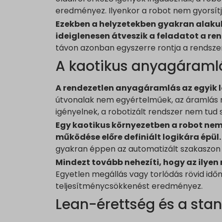
www.go
pagead2
eredményez. Ilyenkor a robot nem gyorsítj
tk_ai
_dd_s
www.yo
www.go
Ezekben a helyzetekben gyakran alaku
tk_qs
perf_*
ideiglenesen átveszik a feladatot a ren
analyti
s_epac
távon azonban egyszerre rontja a rendsz
region1
ssm_au
A kaotikus anyagáraml
region1
yith_yw
stats.g.
A rendezetlen anyagáramlás az egyik l
yith_yw
www.goo
útvonalak nem egyértelműek, az áramlás n
yith_yw
igényelnek, a robotizált rendszer nem tud 
www.go
eu2-bro
Egy kaotikus környezetben a robot nem
hm.bai
működése előre definiált logikára épül.
i.ytimg
gyakran éppen az automatizált szakaszon a
lean-te
Mindezt tovább nehezíti, hogy az ilyen
Egyetlen megállás vagy torlódás rövid időn
marketi
teljesítménycsökkenést eredményez.
www.em
Lean-érettség és a sta
www.go
www.goo