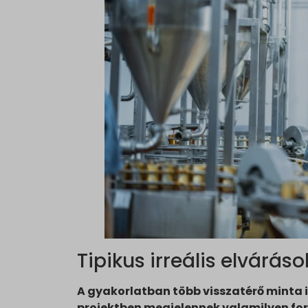
Tipikus irreális elváráso
A gyakorlatban több visszatérő minta 
projektben megjelennek valamilyen f