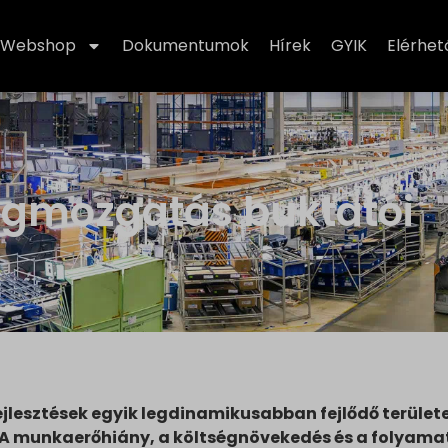
Webshop
Dokumentumok
Hírek
GYIK
Elérhe
yagmozgatás buktatói
jlesztések egyik legdinamikusabban fejlődő területe
l. A munkaerőhiány, a költségnövekedés és a folyama