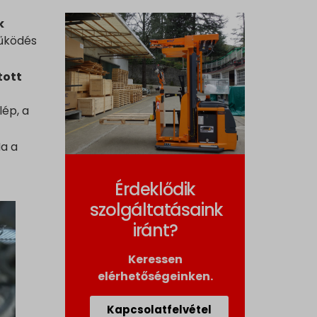
k
működés
tott
ép, a
a a
Érdeklődik
szolgáltatásaink
iránt?
Keressen
elérhetőségeinken.
Kapcsolatfelvétel