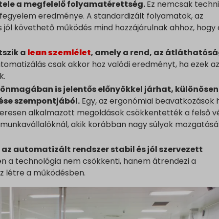
étele a megfelelő folyamatérettség.
Ez nemcsak techni
ogle.be
 fegyelem eredménye. A standardizált folyamatok, az
ogle.bg
s jól követhető működés mind hozzájárulnak ahhoz, hogy 
gle.bj
tszik a
lean szemlélet
, amely a rend, az átláthatósá
ogle.ch
tomatizálás csak akkor hoz valódi eredményt, ha ezek a
gle.co.id
k.
gle.co.il
nmagában is jelentős előnyökkel járhat, különösen
gle.co.in
tése szempontjából.
Egy, az ergonómiai beavatkozások 
gle.co.jp
zeresen alkalmazott megoldások csökkentették a felső v
 munkavállalóknál, akik korábban nagy súlyok mozgatásá
gle.co.uk
ogle.com.au
az automatizált rendszer stabil és jól szervezett
ogle.com.hk
en a technológia nem csökkenti, hanem átrendezi a
gle.com.tr
oz létre a működésben.
ogle.cz
ogle.de
gle.fr