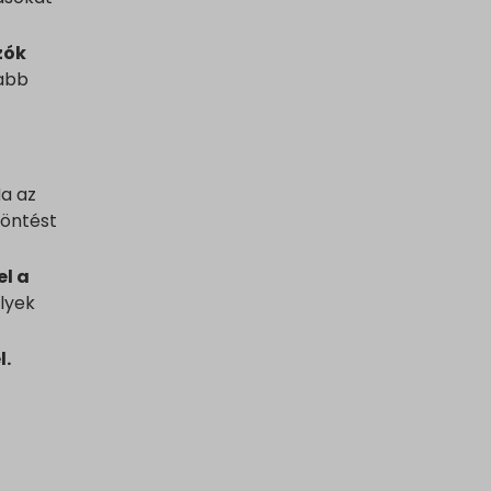
zók
abb
a az
döntést
l a
lyek
l.