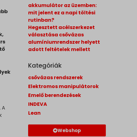
akkumulátor az üzemben:
abb
mit jelent ez a napi töltési
rutinban?
Hegesztett acélszerkezet
k,
választása csővázas
rs
alumíniumrendszer helyett
tő
adott feltételek mellett
Kategóriák
lyek
csővázas rendszerek
Elektromos manipulátorok
Emelő berendezések
INDEVA
. A
Lean
k
Webshop