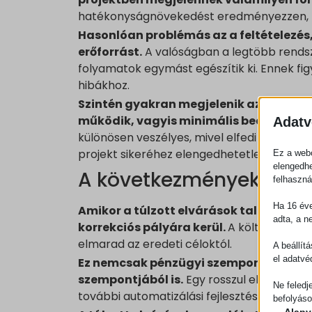
hatékonyságnövekedést eredményezzen, mi
Hasonlóan problémás az a feltételezés,
erőforrást.
A valóságban a legtöbb rendsz
folyamatok egymást egészítik ki. Ennek f
hibákhoz.
Szintén gyakran megjelenik az a gondo
működik, vagyis minimális beavatkozá
Adatv
különösen veszélyes, mivel elfedi azokat a
projekt sikeréhez elengedhetetlenek.
Ez a webo
elengedhe
A következmények a pro
felhaszná
Ha 16 éve
Amikor a túlzott elvárások találkoznak
adta, a n
korrekciós pályára kerül.
A költségek em
elmarad az eredeti céloktól.
A beállít
el adatvé
Ez nemcsak pénzügyi szempontból jelen
szempontjából is.
Egy rosszul előkészíte
Ne feledj
további automatizálási fejlesztésekkel kap
befolyáso