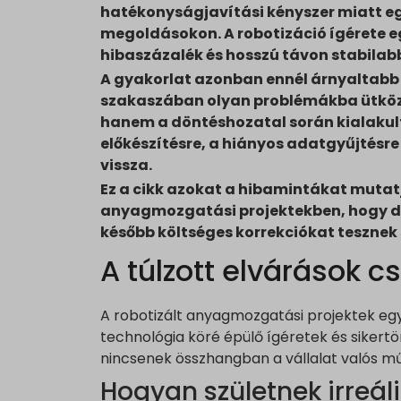
hatékonyságjavítási kényszer miatt eg
megoldásokon. A robotizáció ígérete 
hibaszázalék és hosszú távon stabilab
A gyakorlat azonban ennél árnyaltabb 
szakaszában olyan problémákba ütközi
hanem a döntéshozatal során kialakult 
előkészítésre, a hiányos adatgyűjtésr
vissza.
Ez a cikk azokat a hibamintákat mutatj
anyagmozgatási projektekben, hogy dö
később költséges korrekciókat tesznek
A túlzott elvárások 
A robotizált anyagmozgatási projektek egy
technológia köré épülő ígéretek és siker
nincsenek összhangban a vállalat valós m
Hogyan születnek irreál