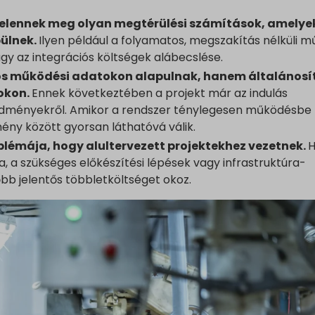
jelennek meg olyan megtérülési számítások, amelye
pülnek.
Ilyen például a folyamatos, megszakítás nélküli 
agy az integrációs költségek alábecslése.
lós működési adatokon alapulnak, hanem általánosí
okon.
Ennek következtében a projekt már az indulás
edményekről. Amikor a rendszer ténylegesen működésbe l
mény között gyorsan láthatóvá válik.
blémája, hogy alultervezett projektekhez vezetnek.
H
a, a szükséges előkészítési lépések vagy infrastruktúra-
bb jelentős többletköltséget okoz.