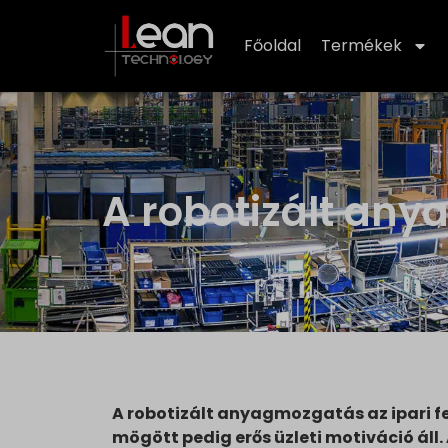
Főoldal
Termékek
A robotizált an
A robotizált anyagmozgatás az ipari fe
mögött pedig erős üzleti motiváció ál