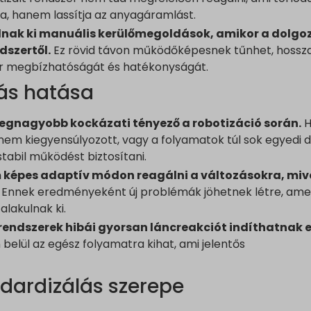
ogle.com
.googlesyndication.com
a, hanem lassítja az anyagáramlást.
utube.com
ogleadservices.com
lnak ki manuális kerülőmegoldások, amikor a dolgo
dszertől.
Ez rövid távon működőképesnek tűnhet, hossz
cs.google.com
er megbízhatóságát és hatékonyságát.
.analytics.google.com
_c
ás hatása
.google-analytics.com
raq_hash
doubleclick.net
egnagyobb kockázati tényező a robotizáció során.
H
raq_items_in_raq
gle-analytics.com
em kiegyensúlyozott, vagy a folyamatok túl sok egyedi 
raq_session_*
stabil működést biztosítani.
ogletagmanager.com
wse.startpage.com
 képes adaptív módon reagálni a változásokra, mive
du.com
Ennek eredményeként új problémák jöhetnek létre, ame
.com
lakulnak ki.
chnology.variantic.com
 rendszerek hibái gyorsan láncreakciót indíthatnak e
 belül az egész folyamatra kihat, ami jelentős
nga21.sg-host.com
bedista.com
ndardizálás szerepe
ogle.ae
gle.at