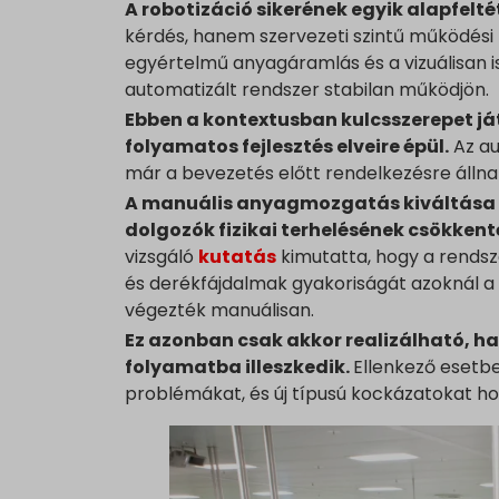
A robotizáció sikerének egyik alapfelt
www.go
kérdés, hanem szervezeti szintű működési
www.go
egyértelmű anyagáramlás és a vizuálisan i
automatizált rendszer stabilan működjön.
www.goo
Ebben a kontextusban kulcsszerepet já
www.go
folyamatos fejlesztés elveire épül.
Az au
www.goo
már a bevezetés előtt rendelkezésre állna
www.goo
A manuális anyagmozgatás kiváltása ö
www.goo
dolgozók fizikai terhelésének csökken
www.goo
vizsgáló
kutatás
kimutatta, hogy a rends
és derékfájdalmak gyakoriságát azoknál a
www.goo
végezték manuálisan.
www.go
Ez azonban csak akkor realizálható, ha 
www.go
folyamatba illeszkedik.
Ellenkező esetb
www.goo
problémákat, és új típusú kockázatokat h
www.go
www.go
www.goo