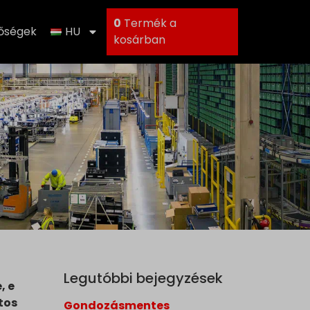
0
Termék a
tőségek
HU
kosárban
Legutóbbi bejegyzések
, e
tos
Gondozásmentes