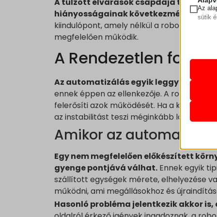
Alapv
A túlzott elvárások csapdája tehát ne
Az ala
hiányosságainak következménye.
A re
sütik 
kiindulópont, amely nélkül a robotizáció 
megfelelően működik.
Statis
A stat
A Rendezetlen folyam
mhcook
lehető
pll_lan
látoga
wordpre
Az automatizálás egyik leggyakoribb f
Marke
ennek éppen az ellenkezője. A robotizált 
wordpre
A mark
_ga
felerősíti azok működését. Ha a kiindulási 
wp_lan
hirdet
az instabilitást teszi méginkább láthatóvá.
_ga_*
webold
wp_woo
Amikor az automatizáció
sbjs_cu
wp-sett
Médi
sbjs_cu
Ezek a
wp-sett
_gcl_au
Egy nem megfelelően előkészített kör
sbjs_fir
beágya
www.lea
_gcl_a
gyenge pontjává válhat.
Ennek egyik tip
sbjs_fi
szállított egységek mérete, elhelyezése 
leantec
_gcl_gs
Egyéb
sbjs_mi
Ez a k
működni, ami megállásokhoz és újraindítás
fonts.g
connect
tartoz
sbjs_se
Hasonló probléma jelentkezik akkor is,
video.w
googlea
sbjs_ud
oldalról érkező igények ingadoznak, a robo