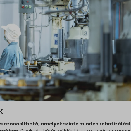
k
is azonosítható, amelyek szinte minden robotizálási
ormában.
Gyakori elvárás például, hogy a rendszer azonna