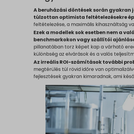
A beruházási döntések során gyakran 
túlzottan optimista feltételezésekre é
feltételezése, a maximális kihasználtság v
Ezek a modellek sok esetben nem a va
benchmarkokon vagy szállítói ajánlás
pillanatában torz képet kap a várható er
különbség az elvárások és a valós teljesít
Az irreális ROI-számítások további pro
megtérülés túl rövid időre van optimalizálv
fejlesztések gyakran kimaradnak, ami késő