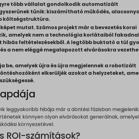
yre több vállalat gondolkodik automatizált
egyszerűnek tűnik: kiszámítható működés, alacsony
b költségstruktúra.
képet mutat. Számos projekt már a bevezetés korai
k, amelyek nem a technológia korlátaiból fakadna
hibás feltételezésekből. A legtöbb buktató a túl gyo
e és a nem eléggé megalapozott elvárásokra vezethe
a be, amelyek újra és újra megjelennek a robotizált
ntéshozóként elkerüljék azokat a helyzeteket, ame
 szükségessé.
csapdája
ik leggyakoribb hibája már a döntési fázisban megjelenik
történetek könnyen olyan elvárásokat generálnak, amelye
űködési környezetével.
is ROI-számítások?