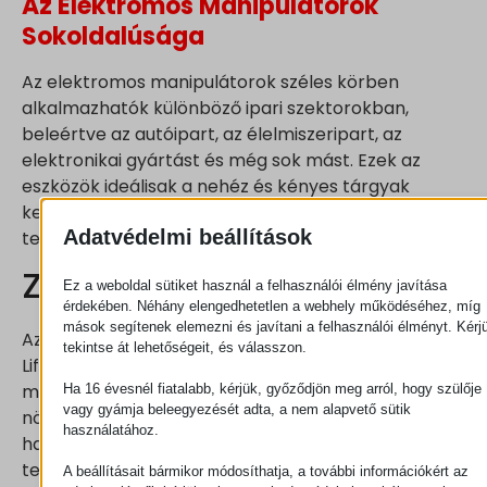
Az Elektromos Manipulátorok
Sokoldalúsága
Az elektromos manipulátorok széles körben
alkalmazhatók különböző ipari szektorokban,
beleértve az autóipart, az élelmiszeripart, az
elektronikai gyártást és még sok mást. Ezek az
eszközök ideálisak a nehéz és kényes tárgyak
kezelésére, és segítenek maximalizálni a
Adatvédelmi beállítások
termelékenységet és csökkenteni a költségeket.
Záró gondolatok
Ez a weboldal sütiket használ a felhasználói élmény javítása
érdekében. Néhány elengedhetetlen a webhely működéséhez, míg
mások segítenek elemezni és javítani a felhasználói élményt. Kérj
Az elektromos manipulátorok, különösen a
tekintse át lehetőségeit, és válasszon.
Liftronic® Széria, forradalmasítják az ipari
munkafolyamatokat. Ezek az eszközök nemcsak
Ha 16 évesnél fiatalabb, kérjük, győződjön meg arról, hogy szülője
vagy gyámja beleegyezését adta, a nem alapvető sütik
növelik a hatékonyságot és a termelékenységet,
használatához.
hanem javítják a munkahelyi biztonságot is. Aki
tehát az ipari környezetben dolgozik, érdemes
A beállításait bármikor módosíthatja, a további információkért az