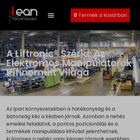
0
Termék a kosárban
A Liftronic® Széria: Az
Elektromos Manipulátorok
Kifinomult Világa
Az ipari környezetekben a hatékonyság és a
biztonság kéz a kézben járnak. Azonban a nehéz
emelési feladatok, a pontos pozícionálás és a
termékek manipulálása kihívást jelenthetnek,
különösen a nehéz vagy kényes tárgyak esetében.