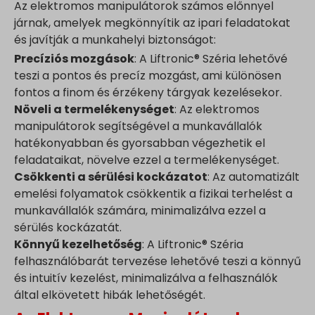
Az elektromos manipulátorok számos előnnyel
járnak, amelyek megkönnyítik az ipari feladatokat
és javítják a munkahelyi biztonságot:
Precíziós mozgások
: A Liftronic® Széria lehetővé
teszi a pontos és precíz mozgást, ami különösen
fontos a finom és érzékeny tárgyak kezelésekor.
Növeli a termelékenységet
: Az elektromos
manipulátorok segítségével a munkavállalók
hatékonyabban és gyorsabban végezhetik el
feladataikat, növelve ezzel a termelékenységet.
Csökkenti a sérülési kockázatot
: Az automatizált
emelési folyamatok csökkentik a fizikai terhelést a
munkavállalók számára, minimalizálva ezzel a
sérülés kockázatát.
Könnyű kezelhetőség
: A Liftronic® Széria
felhasználóbarát tervezése lehetővé teszi a könnyű
és intuitív kezelést, minimalizálva a felhasználók
által elkövetett hibák lehetőségét.