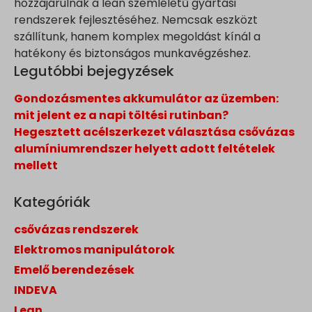
hozzájárulnak a lean szemléletű gyártási
rendszerek fejlesztéséhez. Nemcsak eszközt
szállítunk, hanem komplex megoldást kínál a
hatékony és biztonságos munkavégzéshez.
Legutóbbi bejegyzések
Gondozásmentes akkumulátor az üzemben:
mit jelent ez a napi töltési rutinban?
Hegesztett acélszerkezet választása csővázas
alumíniumrendszer helyett adott feltételek
mellett
Kategóriák
csővázas rendszerek
Elektromos manipulátorok
Emelő berendezések
INDEVA
Lean