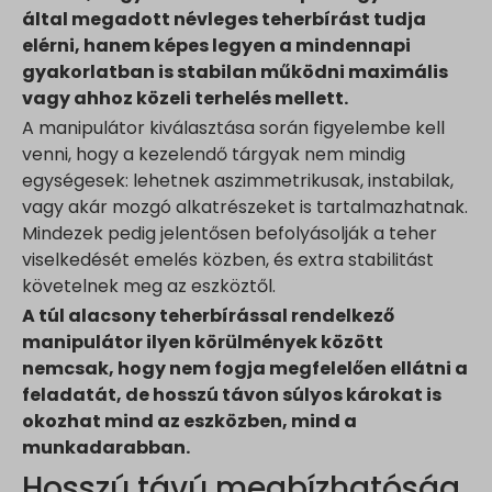
által megadott névleges teherbírást tudja
elérni, hanem képes legyen a mindennapi
gyakorlatban is stabilan működni maximális
vagy ahhoz közeli terhelés mellett.
A manipulátor kiválasztása során figyelembe kell
venni, hogy a kezelendő tárgyak nem mindig
egységesek: lehetnek aszimmetrikusak, instabilak,
vagy akár mozgó alkatrészeket is tartalmazhatnak.
Mindezek pedig jelentősen befolyásolják a teher
viselkedését emelés közben, és extra stabilitást
követelnek meg az eszköztől.
A túl alacsony teherbírással rendelkező
manipulátor ilyen körülmények között
nemcsak, hogy nem fogja megfelelően ellátni a
feladatát, de hosszú távon súlyos károkat is
okozhat mind az eszközben, mind a
munkadarabban.
Hosszú távú megbízhatóság