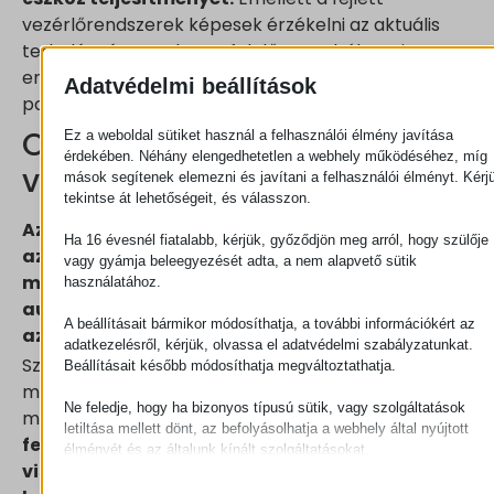
vezérlőrendszerek képesek érzékelni az aktuális
terhelést és annak megfelelően szabályozni az
energiafelhasználást. Ez jelentősen csökkenti a
Adatvédelmi beállítások
pazarlást és optimalizálja a működést.
Okos funkciók és energia-
Ez a weboldal sütiket használ a felhasználói élmény javítása
érdekében. Néhány elengedhetetlen a webhely működéséhez, míg
visszanyerés
mások segítenek elemezni és javítani a felhasználói élményt. Kérj
tekintse át lehetőségeit, és válasszon.
Az energiahatékonyságot tovább növelhetik
Ha 16 évesnél fiatalabb, kérjük, győződjön meg arról, hogy szülője
az úgynevezett intelligens kiegészítő funkciók,
vagy gyámja beleegyezését adta, a nem alapvető sütik
mint például a készenléti üzemmód, amely
használatához.
automatikusan lekapcsolja a manipulátort, ha
A beállításait bármikor módosíthatja, a további információkért az
az adott időszakon belül nem használják.
adatkezelésről, kérjük, olvassa el adatvédelmi szabályzatunkat.
Szintén előnyös az automatikus leállítás, amely
Beállításait később módosíthatja megváltoztathatja.
megakadályozza az üresjárati működést, így
Ne feledje, hogy ha bizonyos típusú sütik, vagy szolgáltatások
megelőzi a felesleges áramfogyasztást.
Egyes
letiltása mellett dönt, az befolyásolhatja a webhely által nyújtott
fejlett modellek képesek az energia-
élményét és az általunk kínált szolgáltatásokat.
visszanyerésre is: például az emelésből vagy
Alapvető
Az alapvető sütik és szolgáltatások biztosítják az oldal megfele