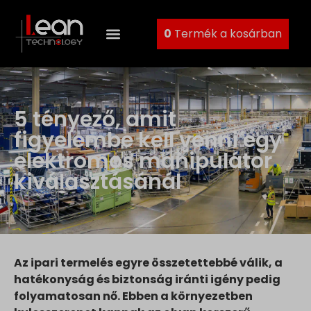
0
Termék a kosárban
5 tényező, amit
figyelembe kell venni egy
elektromos manipulátor
kiválasztásánál
Az ipari termelés egyre összetettebbé válik, a
hatékonyság és biztonság iránti igény pedig
folyamatosan nő. Ebben a környezetben