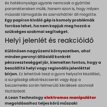
és hatékonysága ugyanis nemcsak a gyártási
www.google.de
paramétereken múlik, hanem azon is, hogy milyen
www.google.fr
műszaki támogatás és szervizháttér áll mögötte.
www.google.hr
Egy papíron kiváló gép is komoly problémák
forrása lehet, ha nem kapjuk meg hozzá a
www.google.hu
szükséges szakmai segítséget.
www.google.it
Helyi jelenlét és reakcióidő
www.google.mk
www.google.nl
Különösen nagyüzemi környezetben, ahol
www.google.pl
minden percnyi állásidő konkrét
www.google.ro
pénzveszteséggel jár, kiemelten fontos, hogy a
beszállító helyi vagy regionális jelenléttel
www.google.rs
bírjon.
Ez lehetővé teszi a gyors helyszíni kiszállást,
www.google.ru
a sürgősségi alkatrészcserét vagy épp a
www.google.si
beüzemelés során felmerülő kérdések azonnali
www.google.sk
tisztázását.
www.gstatic.com
A Lean Technology
elektromos manipulátor
megoldásaihoz teljes körű műszaki