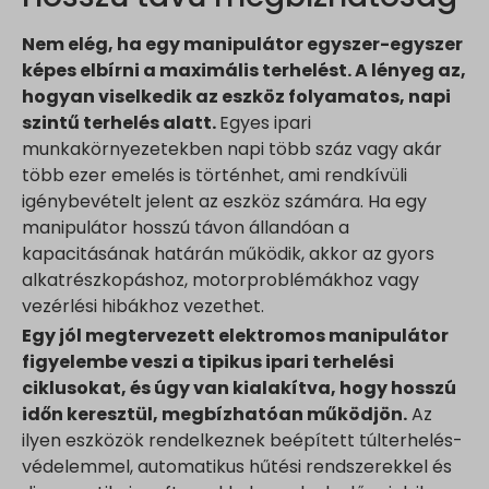
Nem elég, ha egy manipulátor egyszer-egyszer
képes elbírni a maximális terhelést. A lényeg az,
hogyan viselkedik az eszköz folyamatos, napi
szintű terhelés alatt.
Egyes ipari
munkakörnyezetekben napi több száz vagy akár
több ezer emelés is történhet, ami rendkívüli
igénybevételt jelent az eszköz számára. Ha egy
manipulátor hosszú távon állandóan a
kapacitásának határán működik, akkor az gyors
alkatrészkopáshoz, motorproblémákhoz vagy
vezérlési hibákhoz vezethet.
Egy jól megtervezett elektromos manipulátor
figyelembe veszi a tipikus ipari terhelési
ciklusokat, és úgy van kialakítva, hogy hosszú
időn keresztül, megbízhatóan működjön.
Az
ilyen eszközök rendelkeznek beépített túlterhelés-
védelemmel, automatikus hűtési rendszerekkel és