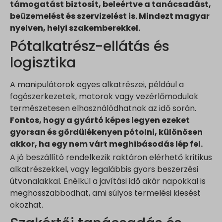
támogatást biztosít, beleértve a tanácsadást,
beüzemelést és szervizelést is. Mindezt magyar
nyelven, helyi szakemberekkel.
Pótalkatrész-ellátás és
logisztika
A manipulátorok egyes alkatrészei, például a
fogószerkezetek, motorok vagy vezérlőmodulok
természetesen elhasználódhatnak az idő során.
Fontos, hogy a gyártó képes legyen ezeket
gyorsan és gördülékenyen pótolni, különösen
akkor, ha egy nem várt meghibásodás lép fel.
A jó beszállító rendelkezik raktáron elérhető kritikus
alkatrészekkel, vagy legalábbis gyors beszerzési
útvonalakkal. Enélkül a javítási idő akár napokkal is
meghosszabbodhat, ami súlyos termelési kiesést
okozhat.