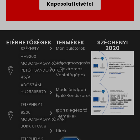
Kapcsolatfelvétel
ELÉRHETŐSÉGEK
TERMÉKEK
SZÉCHENYI
2020
Manipulátorok
SZÉKHELY
H–9200
Anyagmozgatás
MOSONMAGYARÓVÁR,
– Elektromos
PETŐFI SÁNDOR UTCA
Vontatógépek
45/A
ADÓSZÁM:
Moduláris Ipari
HU25365870
Építő Rendszerek
TELEPHELY 1
Ipari Kiegészítő
9200
Termékek
MOSONMAGYARÓVÁR,
BÜKK UTCA 8
Hírek
TELEPHELY 2