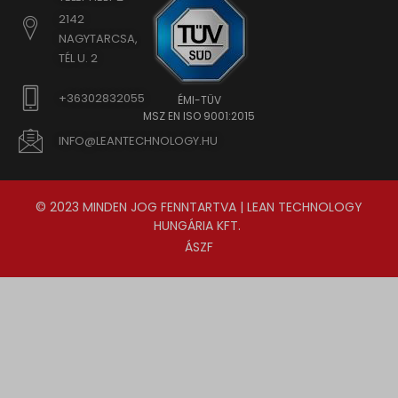
2142
NAGYTARCSA,
TÉL U. 2
+36302832055
ÉMI-TÜV
MSZ EN ISO 9001:2015
INFO@LEANTECHNOLOGY.HU
© 2023 MINDEN JOG FENNTARTVA | LEAN TECHNOLOGY
HUNGÁRIA KFT.
ÁSZF