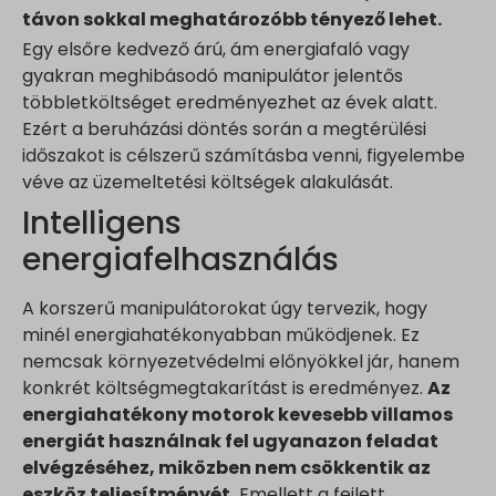
távon sokkal meghatározóbb tényező lehet.
Egy elsőre kedvező árú, ám energiafaló vagy
gyakran meghibásodó manipulátor jelentős
többletköltséget eredményezhet az évek alatt.
Ezért a beruházási döntés során a megtérülési
időszakot is célszerű számításba venni, figyelembe
véve az üzemeltetési költségek alakulását.
Intelligens
energiafelhasználás
A korszerű manipulátorokat úgy tervezik, hogy
minél energiahatékonyabban működjenek. Ez
nemcsak környezetvédelmi előnyökkel jár, hanem
konkrét költségmegtakarítást is eredményez.
Az
energiahatékony motorok kevesebb villamos
energiát használnak fel ugyanazon feladat
elvégzéséhez, miközben nem csökkentik az
eszköz teljesítményét.
Emellett a fejlett