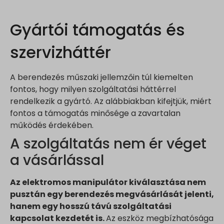
www.embedista.com
www.google.ae
Gyártói támogatás és
www.google.at
szervizháttér
www.google.be
www.google.bg
A berendezés műszaki jellemzőin túl kiemelten
www.google.bj
fontos, hogy milyen szolgáltatási háttérrel
www.google.ch
rendelkezik a gyártó. Az alábbiakban kifejtjük, miért
www.google.co.id
fontos a támogatás minősége a zavartalan
www.google.co.il
működés érdekében.
www.google.co.in
A szolgáltatás nem ér véget
www.google.co.jp
a vásárlással
www.google.co.uk
www.google.com.au
Az elektromos manipulátor kiválasztása nem
www.google.com.hk
pusztán egy berendezés megvásárlását jelenti,
hanem egy hosszú távú szolgáltatási
www.google.com.tr
kapcsolat kezdetét is.
Az eszköz megbízhatósága
www.google.cz