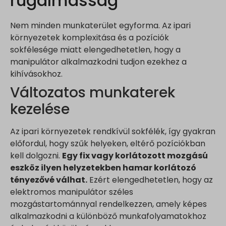
rugalmasság
Nem minden munkaterület egyforma. Az ipari
környezetek komplexitása és a pozíciók
sokfélesége miatt elengedhetetlen, hogy a
manipulátor alkalmazkodni tudjon ezekhez a
kihívásokhoz.
Változatos munkaterek
kezelése
Az ipari környezetek rendkívül sokfélék, így gyakran
előfordul, hogy szűk helyeken, eltérő pozíciókban
kell dolgozni.
Egy fix vagy korlátozott mozgású
eszköz ilyen helyzetekben hamar korlátozó
tényezővé válhat.
Ezért elengedhetetlen, hogy az
elektromos manipulátor széles
mozgástartománnyal rendelkezzen, amely képes
alkalmazkodni a különböző munkafolyamatokhoz