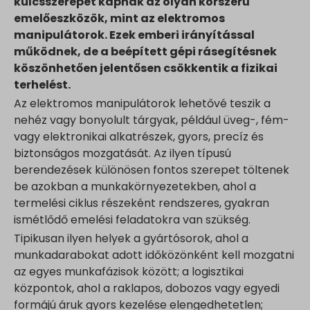
kulcsszerepet kapnak az olyan korszerű
emelőeszközök, mint az elektromos
manipulátorok. Ezek emberi irányítással
működnek, de a beépített gépi rásegítésnek
köszönhetően jelentősen csökkentik a fizikai
terhelést.
Az elektromos manipulátorok lehetővé teszik a
nehéz vagy bonyolult tárgyak, például üveg-, fém-
vagy elektronikai alkatrészek, gyors, precíz és
biztonságos mozgatását. Az ilyen típusú
berendezések különösen fontos szerepet töltenek
be azokban a munkakörnyezetekben, ahol a
termelési ciklus részeként rendszeres, gyakran
ismétlődő emelési feladatokra van szükség.
Tipikusan ilyen helyek a gyártósorok, ahol a
munkadarabokat adott időközönként kell mozgatni
az egyes munkafázisok között; a logisztikai
központok, ahol a raklapos, dobozos vagy egyedi
formájú áruk gyors kezelése elengedhetetlen;