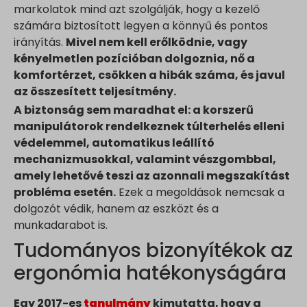
markolatok mind azt szolgálják, hogy a kezelő
számára biztosított legyen a könnyű és pontos
irányítás.
Mivel nem kell erőlködnie, vagy
kényelmetlen pozícióban dolgoznia, nő a
komfortérzet, csökken a hibák száma, és javul
az összesített teljesítmény.
A biztonság sem maradhat el: a korszerű
manipulátorok rendelkeznek túlterhelés elleni
védelemmel, automatikus leállító
mechanizmusokkal, valamint vészgombbal,
amely lehetővé teszi az azonnali megszakítást
probléma esetén.
Ezek a megoldások nemcsak a
dolgozót védik, hanem az eszközt és a
munkadarabot is.
Tudományos bizonyítékok az
ergonómia hatékonyságára
Egy 2017-es
tanulmány
kimutatta, hogy a