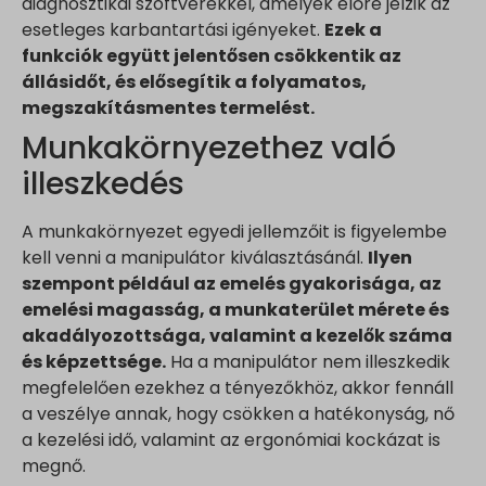
diagnosztikai szoftverekkel, amelyek előre jelzik az
esetleges karbantartási igényeket.
Ezek a
funkciók együtt jelentősen csökkentik az
állásidőt, és elősegítik a folyamatos,
megszakításmentes termelést.
Munkakörnyezethez való
illeszkedés
A munkakörnyezet egyedi jellemzőit is figyelembe
kell venni a manipulátor kiválasztásánál.
Ilyen
szempont például az emelés gyakorisága, az
emelési magasság, a munkaterület mérete és
akadályozottsága, valamint a kezelők száma
és képzettsége.
Ha a manipulátor nem illeszkedik
megfelelően ezekhez a tényezőkhöz, akkor fennáll
a veszélye annak, hogy csökken a hatékonyság, nő
a kezelési idő, valamint az ergonómiai kockázat is
megnő.