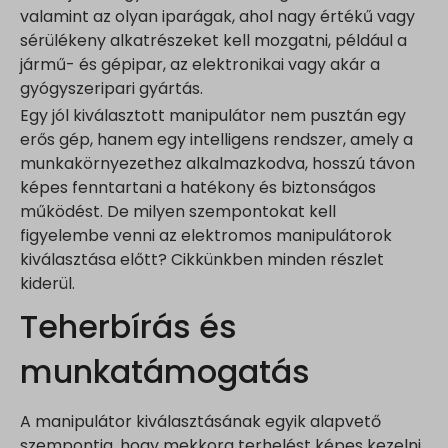
valamint az olyan iparágak, ahol nagy értékű vagy
sérülékeny alkatrészeket kell mozgatni, például a
jármű- és gépipar, az elektronikai vagy akár a
gyógyszeripari gyártás.
Egy jól kiválasztott manipulátor nem pusztán egy
erős gép, hanem egy intelligens rendszer, amely a
munkakörnyezethez alkalmazkodva, hosszú távon
képes fenntartani a hatékony és biztonságos
működést. De milyen szempontokat kell
figyelembe venni az elektromos manipulátorok
kiválasztása előtt? Cikkünkben minden részlet
kiderül.
Teherbírás és
munkatámogatás
A manipulátor kiválasztásának egyik alapvető
szempontja, hogy mekkora terhelést képes kezelni,