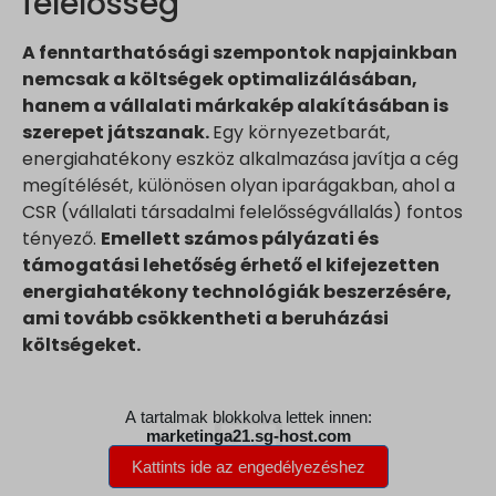
felelősség
fonts.gstatic.com
sbjs_udata
googleads.g.doubleclick.net
magában foglal, amelyek nem tartoznak a megadott kategóriákb
video.wixstatic.com
vagy amelyeket nem kategorizáltak.
tk_ai
A fenntarthatósági szempontok napjainkban
pagead2.googlesyndication.com
Részletek megjelenítése
www.google.com
nemcsak a költségek optimalizálásában,
tk_qs
www.googleadservices.com
www.youtube.com
hanem a vállalati márkakép alakításában is
analytics.google.com
_dd_s
szerepet játszanak.
Egy környezetbarát,
region1.analytics.google.com
perf_*
energiahatékony eszköz alkalmazása javítja a cég
region1.google-analytics.com
megítélését, különösen olyan iparágakban, ahol a
s_epac
stats.g.doubleclick.net
CSR (vállalati társadalmi felelősségvállalás) fontos
ssm_au_c
tényező.
Emellett számos pályázati és
www.google-analytics.com
yith_ywraq_hash
támogatási lehetőség érhető el kifejezetten
www.googletagmanager.com
yith_ywraq_items_in_raq
energiahatékony technológiák beszerzésére,
yith_ywraq_session_*
ami tovább csökkentheti a beruházási
költségeket.
eu2-browse.startpage.com
hm.baidu.com
i.ytimg.com
lean-technology.variantic.com
marketinga21.sg-host.com