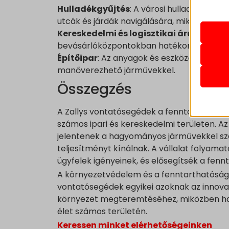
Statis
Hulladékgyűjtés
: A városi hulladékgyűjt
A stat
mhcook
utcák és járdák navigálására, miközben min
lehető
pll_lan
látoga
Kereskedelmi és logisztikai áruszállítá
wordpre
bevásárlóközpontokban hatékonyabbá és 
Marke
Építőipar
: Az anyagok és eszközök szállí
wordpre
A mark
_ga
manőverezhető járművekkel.
wp_lan
hirdet
_ga_*
webold
Összegzés
wp_woo
sbjs_cu
wp-sett
Médi
A Zallys vontatósegédek a fenntarthatósá
sbjs_cu
Ezek a
wp-sett
_gcl_au
számos ipari és kereskedelmi területen. 
sbjs_fir
beágya
www.lea
_gcl_a
jelentenek a hagyományos járművekkel s
sbjs_fi
teljesítményt kínálnak. A vállalat folyama
leantec
_gcl_gs
Egyéb
sbjs_mi
Ez a k
ügyfelek igényeinek, és elősegítsék a fennt
fonts.g
connect
tartoz
sbjs_se
A környezetvédelem és a fenntarthatóság i
video.w
googlea
sbjs_ud
vontatósegédek egyikei azoknak az innova
www.go
pagead2
környezet megteremtéséhez, miközben ha
tk_ai
_dd_s
www.yo
www.go
élet számos területén.
tk_qs
perf_*
Keressen minket elérhetőségeinken