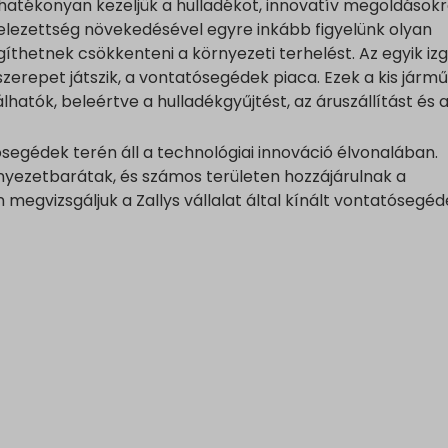
hatékonyan kezeljük a hulladékot, innovatív megoldások
telezettség növekedésével egyre inkább figyelünk olyan
íthetnek csökkenteni a környezeti terhelést. Az egyik iz
zerepet játszik, a vontatósegédek piaca. Ezek a kis járm
hatók, beleértve a hulladékgyűjtést, az áruszállítást és 
tósegédek terén áll a technológiai innováció élvonalában.
yezetbarátak, és számos területen hozzájárulnak a
megvizsgáljuk a Zallys vállalat által kínált vontatósegé