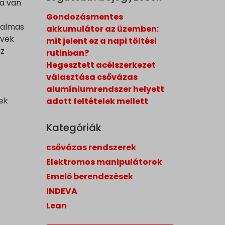
ra van
Gondozásmentes
galmas
akkumulátor az üzemben:
űvek
mit jelent ez a napi töltési
az
rutinban?
Hegesztett acélszerkezet
választása csővázas
alumíniumrendszer helyett
dek
adott feltételek mellett
Kategóriák
csővázas rendszerek
Elektromos manipulátorok
Emelő berendezések
INDEVA
Lean