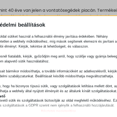
int 40 éve van jelen a vontatósegédek piacán. Termékei
és széles körben alkalmazzák az ipari, kereskedelmi és
tatósegédek elektromos meghajtással rendelkeznek, ami
édelmi beállítások
yományos, emissziókat kibocsátó járművekkel szemben.
ldal sütiket használ a felhasználói élmény javítása érdekében. Néhány
tetlen a webhely működéséhez, míg mások segítenek elemezni és javítani a
lói élményt. Kérjük, tekintse át lehetőségeit, és válasszon.
ktromos meghajtásnak köszönhetően a Zallys vontatóseg
 hozzájárul a levegőminőség javításához és csökkenti a
snél fiatalabb, kérjük, győződjön meg arról, hogy szülője vagy gyámja belee
em alapvető sütik használatához.
ys vontatósegédek könnyen manőverezhetők még zsúfolt
ásait bármikor módosíthatja, a további információkért az adatkezelésről, kérjü
ideálisak városi környezetben történő használatra.
delmi szabályzatunkat. Beállításait később módosíthatja megváltoztathatja.
retűek, a Zallys vontatósegédek nagy teherbírással
e, hogy ha bizonyos típusú sütik, vagy szolgáltatások letiltása mellett dönt, a
nehéz tárgyak könnyű mozgatását.
lhatja a webhely által nyújtott élményét és az általunk kínált szolgáltatásokat
: A Zallys vontatósegédek széles körben felhasználhatók,
ető
állítást, az építőipart és még sok más területet.
pvető sütik és szolgáltatások biztosítják az oldal megfelelő működéséhez. E
és szolgáltatások a GDPR szerint nem igénylik a felhasználó hozzájárulását.
Részletek megjelenítése