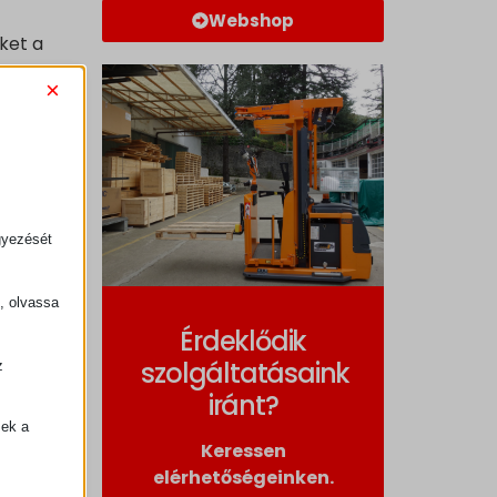
Webshop
ket a
×
édek
gyezését
k, olvassa
Érdeklődik
szolgáltatásaink
z
.
iránt?
zek a
Keressen
elérhetőségeinken.