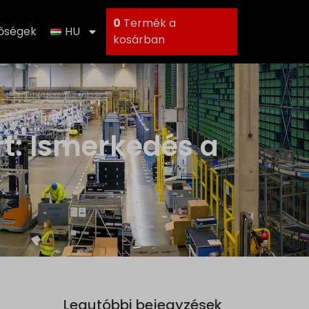
0
Termék a
tőségek
HU
kosárban
t: Ismerkedés a
Legutóbbi bejegyzések