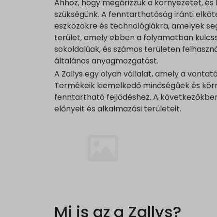
Ahhoz, hogy megőrizzük a környezetet, és 
szükségünk. A fenntarthatóság iránti elkö
eszközökre és technológiákra, amelyek seg
terület, amely ebben a folyamatban kulcss
sokoldalúak, és számos területen felhasznál
általános anyagmozgatást.
A Zallys egy olyan vállalat, amely a vonta
Termékeik kiemelkedő minőségűek és körn
fenntartható fejlődéshez. A következőkben 
előnyeit és alkalmazási területeit.
Mi is az a Zallys?