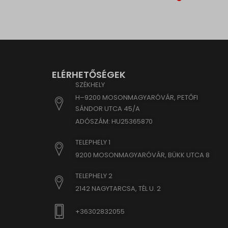
analyti
s_epac
region1
ssm_au
region1
yith_yw
stats.g.
yith_yw
www.goo
yith_yw
ELÉRHETŐSÉGEK
www.go
eu2-bro
SZÉKHELY
hm.bai
H–9200 MOSONMAGYARÓVÁR, PETŐFI
SÁNDOR UTCA 45/A
i.ytimg
ADÓSZÁM: HU25365870
lean-te
marketi
TELEPHELY 1
www.em
9200 MOSONMAGYARÓVÁR, BÜKK UTCA 8
www.go
TELEPHELY 2
www.goo
2142 NAGYTARCSA, TÉL U. 2
www.go
+36302832055
www.go
www.goo