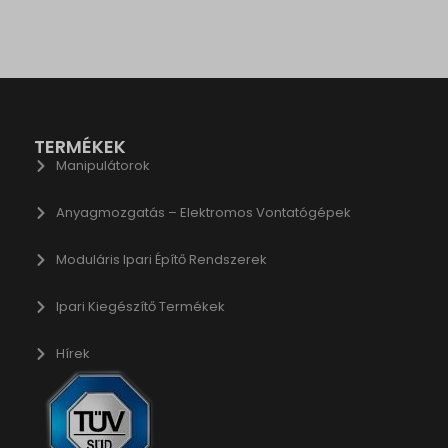
cs.google.com
.analytics.google.com
_c
.google-analytics.com
raq_hash
doubleclick.net
raq_items_in_raq
gle-analytics.com
raq_session_*
TERMÉKEK
ogletagmanager.com
wse.startpage.com
Manipulátorok
du.com
Anyagmozgatás – Elektromos Vontatógépek
.com
chnology.variantic.com
Moduláris Ipari Építő Rendszerek
nga21.sg-host.com
bedista.com
Ipari Kiegészítő Termékek
ogle.ae
Hírek
gle.at
ogle.be
ogle.bg
gle.bj