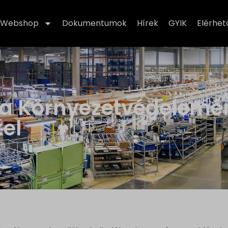
Webshop
Dokumentumok
Hírek
GYIK
Elérhe
a Környezetvédelemér
el