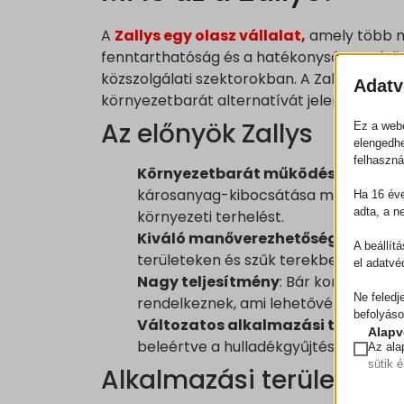
A
Zallys egy olasz vállalat,
amely több m
fenntarthatóság és a hatékonyság vezérli, 
közszolgálati szektorokban. A Zallys von
Adatv
környezetbarát alternatívát jelent a hag
Az előnyök Zallys
Ez a webo
elengedhe
felhaszná
Környezetbarát működés
: Az ele
károsanyag-kibocsátása minimális. Ez
Ha 16 éve
adta, a n
környezeti terhelést.
Kiváló manőverezhetőség
: A Zall
A beállít
területeken és szűk terekben is, így 
el adatvé
Nagy teljesítmény
: Bár kompakt mé
Ne feledj
rendelkeznek, ami lehetővé teszi a 
befolyáso
Változatos alkalmazási területek
Alapv
beleértve a hulladékgyűjtést, az árusz
Az ala
sütik 
Alkalmazási területek