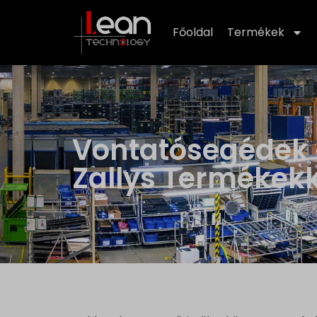
Főoldal
Termékek
Vontatósegédek 
Zallys Termékekk