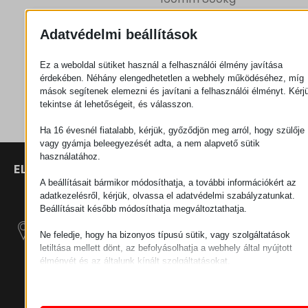
Adatvédelmi beállítások
Ajánlatkérés
Ez a weboldal sütiket használ a felhasználói élmény javítása
érdekében. Néhány elengedhetetlen a webhely működéséhez, míg
Kategória
Kerekek
mások segítenek elemezni és javítani a felhasználói élményt. Kérj
tekintse át lehetőségeit, és válasszon.
Ha 16 évesnél fiatalabb, kérjük, győződjön meg arról, hogy szülője
vagy gyámja beleegyezését adta, a nem alapvető sütik
használatához.
ELÉRHETŐSÉGEK
TERMÉKEK
SZÉCHENYI
2020
Manipulátorok
SZÉKHELY
A beállításait bármikor módosíthatja, a további információkért az
adatkezelésről, kérjük, olvassa el adatvédelmi szabályzatunkat.
H–9200
Beállításait később módosíthatja megváltoztathatja.
Anyagmozgatás
MOSONMAGYARÓVÁR,
– Elektromos
PETŐFI SÁNDOR UTCA
Ne feledje, hogy ha bizonyos típusú sütik, vagy szolgáltatások
Vontatógépek
45/A
letiltása mellett dönt, az befolyásolhatja a webhely által nyújtott
élményét és az általunk kínált szolgáltatásokat.
ADÓSZÁM:
Moduláris Ipari
Alapvető
HU25365870
Építő Rendszerek
Az alapvető sütik és szolgáltatások biztosítják az oldal megfele
működéséhez. Ezek a sütik és szolgáltatások a GDPR szerint 
TELEPHELY 1