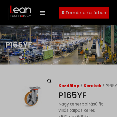
0
Termék a kosárban
P165YF
Kezdőlap
/
Kerekek
/ P165
P165YF
Nagy teherbbírású fix
villás talpas kerék
-160mm 800kg