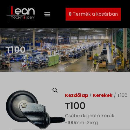
0
Termék a kosárban
T100
Kezdőlap
/
Kerekek
/ T100
T100
Csőbe dugható kerék
-100mm 125kg