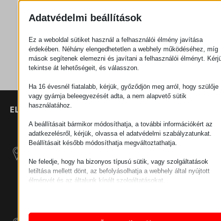
Adatvédelmi beállítások
Ajánlatkérés
Ez a weboldal sütiket használ a felhasználói élmény javítása
érdekében. Néhány elengedhetetlen a webhely működéséhez, míg
Kategória
Kerekek
mások segítenek elemezni és javítani a felhasználói élményt. Kérj
tekintse át lehetőségeit, és válasszon.
Ha 16 évesnél fiatalabb, kérjük, győződjön meg arról, hogy szülője
vagy gyámja beleegyezését adta, a nem alapvető sütik
használatához.
ELÉRHETŐSÉGEK
TERMÉKEK
SZÉCHENYI
2020
Manipulátorok
SZÉKHELY
A beállításait bármikor módosíthatja, a további információkért az
H–9200
adatkezelésről, kérjük, olvassa el adatvédelmi szabályzatunkat.
Anyagmozgatás
MOSONMAGYARÓVÁR,
Beállításait később módosíthatja megváltoztathatja.
– Elektromos
PETŐFI SÁNDOR UTCA
Vontatógépek
Ne feledje, hogy ha bizonyos típusú sütik, vagy szolgáltatások
45/A
letiltása mellett dönt, az befolyásolhatja a webhely által nyújtott
ADÓSZÁM:
élményét és az általunk kínált szolgáltatásokat.
Moduláris Ipari
HU25365870
Alapvető
Építő Rendszerek
Az alapvető sütik és szolgáltatások biztosítják az oldal megfele
TELEPHELY 1
működéséhez. Ezek a sütik és szolgáltatások a GDPR szerint 
Ipari Kiegészítő
igénylik a felhasználó hozzájárulását.
9200