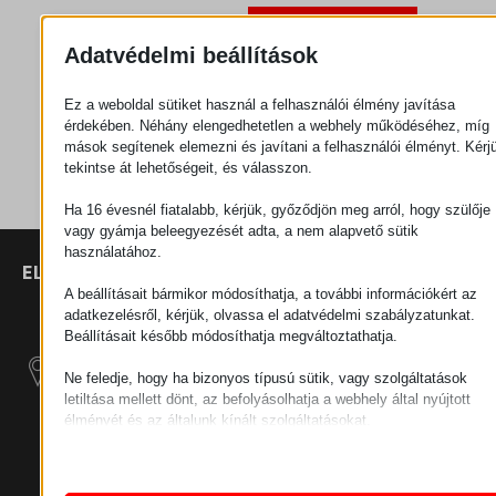
Ajánlatkérés
Adatvédelmi beállítások
Ez a weboldal sütiket használ a felhasználói élmény javítása
Kategória
Fém
érdekében. Néhány elengedhetetlen a webhely működéséhez, míg
alkatrészek
mások segítenek elemezni és javítani a felhasználói élményt. Kérj
tekintse át lehetőségeit, és válasszon.
Ha 16 évesnél fiatalabb, kérjük, győződjön meg arról, hogy szülője
vagy gyámja beleegyezését adta, a nem alapvető sütik
használatához.
ELÉRHETŐSÉGEK
TERMÉKEK
SZÉCHENYI
2020
Manipulátorok
SZÉKHELY
A beállításait bármikor módosíthatja, a további információkért az
adatkezelésről, kérjük, olvassa el adatvédelmi szabályzatunkat.
H–9200
Beállításait később módosíthatja megváltoztathatja.
Anyagmozgatás
MOSONMAGYARÓVÁR,
– Elektromos
PETŐFI SÁNDOR UTCA
Ne feledje, hogy ha bizonyos típusú sütik, vagy szolgáltatások
Vontatógépek
45/A
letiltása mellett dönt, az befolyásolhatja a webhely által nyújtott
élményét és az általunk kínált szolgáltatásokat.
ADÓSZÁM:
Moduláris Ipari
Alapvető
HU25365870
Építő Rendszerek
Az alapvető sütik és szolgáltatások biztosítják az oldal megfele
működéséhez. Ezek a sütik és szolgáltatások a GDPR szerint 
TELEPHELY 1