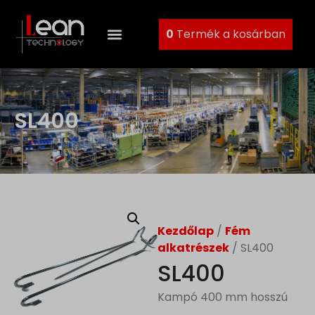
0
Termék a kosárban
SL400
Kezdőlap
/
Fém
alkatrészek
/ SL400
SL400
Kampó 400 mm hosszú