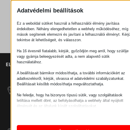
Adatvédelmi beállítások
Ajánlatkérés
Ez a weboldal sütiket használ a felhasználói élmény javítása
érdekében. Néhány elengedhetetlen a webhely működéséhez, míg
Kategória
Csavarok
mások segítenek elemezni és javítani a felhasználói élményt. Kérj
tekintse át lehetőségeit, és válasszon.
Ha 16 évesnél fiatalabb, kérjük, győződjön meg arról, hogy szülője
vagy gyámja beleegyezését adta, a nem alapvető sütik
használatához.
ELÉRHETŐSÉGEK
TERMÉKEK
SZÉCHENYI
2020
Manipulátorok
SZÉKHELY
A beállításait bármikor módosíthatja, a további információkért az
H–9200
adatkezelésről, kérjük, olvassa el adatvédelmi szabályzatunkat.
Anyagmozgatás
MOSONMAGYARÓVÁR,
Beállításait később módosíthatja megváltoztathatja.
– Elektromos
PETŐFI SÁNDOR UTCA
Vontatógépek
Ne feledje, hogy ha bizonyos típusú sütik, vagy szolgáltatások
45/A
letiltása mellett dönt, az befolyásolhatja a webhely által nyújtott
ADÓSZÁM:
élményét és az általunk kínált szolgáltatásokat.
Moduláris Ipari
HU25365870
Alapvető
Építő Rendszerek
Az alapvető sütik és szolgáltatások biztosítják az oldal megfele
TELEPHELY 1
működéséhez. Ezek a sütik és szolgáltatások a GDPR szerint 
Ipari Kiegészítő
igénylik a felhasználó hozzájárulását.
9200