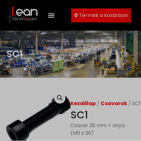
0
Termék a kosárban
SC1
Kezdőlap
/
Csavarok
/ SC1
SC1
Csavar 28 mm + anya
(M6 x 28)