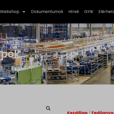
Webshop
Dokumentumok
Hírek
GYIK
Elérhe
apok
Kezdőlap
/
Fedőanya