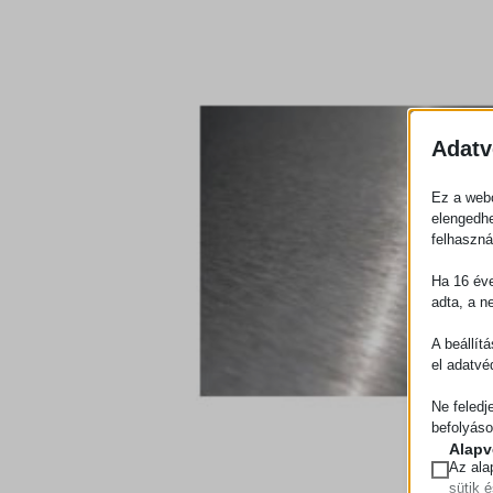
Adatv
Ez a webo
elengedhe
felhaszná
Ha 16 éve
adta, a n
A beállít
el adatvé
Ne feledj
befolyáso
Alapv
Az ala
sütik 