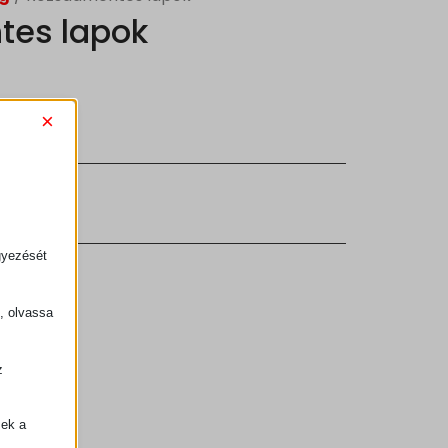
tes lapok
×
yag
gyezését
k, olvassa
z
.
zek a