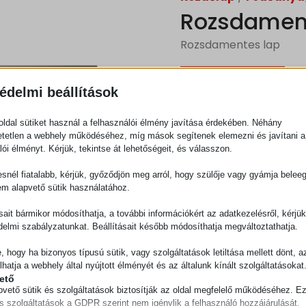
Rozsdamen
Rozsdamentes lap
Ajánlatkérés
édelmi beállítások
ldal sütiket használ a felhasználói élmény javítása érdekében. Néhány
Kategória
Fedőan
tetlen a webhely működéséhez, míg mások segítenek elemezni és javítani a
lói élményt. Kérjük, tekintse át lehetőségeit, és válasszon.
snél fiatalabb, kérjük, győződjön meg arról, hogy szülője vagy gyámja belee
em alapvető sütik használatához.
ásait bármikor módosíthatja, a további információkért az adatkezelésről, kérjü
delmi szabályzatunkat. Beállításait később módosíthatja megváltoztathatja.
e, hogy ha bizonyos típusú sütik, vagy szolgáltatások letiltása mellett dönt, a
lhatja a webhely által nyújtott élményét és az általunk kínált szolgáltatásokat
ető
pvető sütik és szolgáltatások biztosítják az oldal megfelelő működéséhez. E
és szolgáltatások a GDPR szerint nem igénylik a felhasználó hozzájárulását.