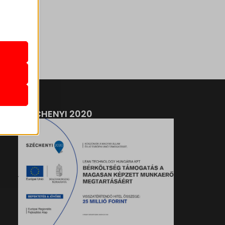
k
atba
e szabott
böző
SZÉCHENYI 2020
, például
ek nem