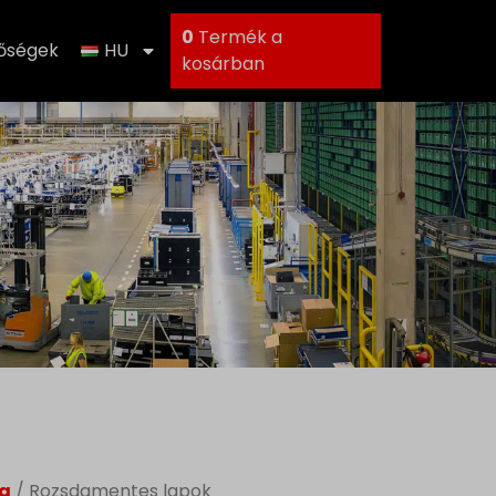
0
Termék a
tőségek
HU
kosárban
g
/ Rozsdamentes lapok