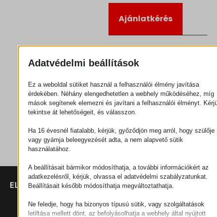
Ajánlatkérés
Kategória
Görgők
Adatvédelmi beállítások
Ez a weboldal sütiket használ a felhasználói élmény javítása
érdekében. Néhány elengedhetetlen a webhely működéséhez, míg
mások segítenek elemezni és javítani a felhasználói élményt. Kérj
tekintse át lehetőségeit, és válasszon.
Ha 16 évesnél fiatalabb, kérjük, győződjön meg arról, hogy szülője
vagy gyámja beleegyezését adta, a nem alapvető sütik
használatához.
A beállításait bármikor módosíthatja, a további információkért az
adatkezelésről, kérjük, olvassa el adatvédelmi szabályzatunkat.
ELÉRHETŐSÉGEK
TERMÉKEK
SZÉCHENYI
Beállításait később módosíthatja megváltoztathatja.
2020
Manipulátorok
SZÉKHELY
Ne feledje, hogy ha bizonyos típusú sütik, vagy szolgáltatások
H–9200
letiltása mellett dönt, az befolyásolhatja a webhely által nyújtott
Anyagmozgatás