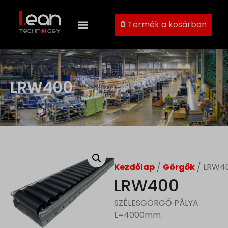
0
Termék a kosárban
LRW400
Kezdőlap
/
Görgők
/ LRW4
LRW400
SZÉLESGÖRGŐ PÁLYA
L=4000mm