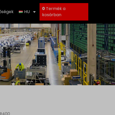
0
Termék a
tőségek
HU
kosárban
LR400