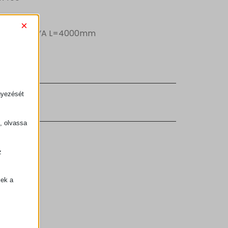
×
ÖRGŐSPÁLYA L=4000mm
gyezését
k, olvassa
z
.
zek a
k