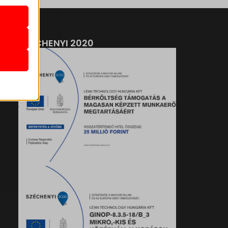
atba
SZÉCHENYI 2020
e szabott
böző
, például
ek nem