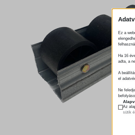
Adatv
Ez a webo
elengedhe
felhaszná
Ha 16 éve
adta, a n
A beállít
el adatvé
Ne feledj
befolyáso
Alapv
Az ala
sütik 
Statis
A stat
mhcook