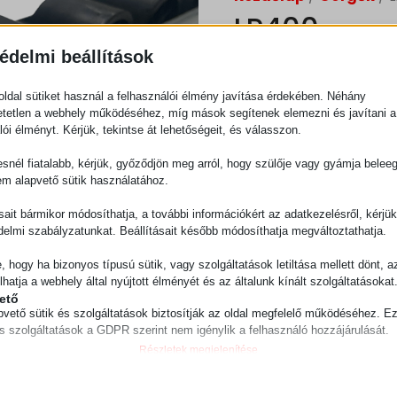
LR400
édelmi beállítások
NAGY TEHERBÍRÁSÚ G
ldal sütiket használ a felhasználói élmény javítása érdekében. Néhány
Ajánlatkérés
tetlen a webhely működéséhez, míg mások segítenek elemezni és javítani a
lói élményt. Kérjük, tekintse át lehetőségeit, és válasszon.
snél fiatalabb, kérjük, győződjön meg arról, hogy szülője vagy gyámja belee
Kategória
Görgők
em alapvető sütik használatához.
ásait bármikor módosíthatja, a további információkért az adatkezelésről, kérjü
delmi szabályzatunkat. Beállításait később módosíthatja megváltoztathatja.
e, hogy ha bizonyos típusú sütik, vagy szolgáltatások letiltása mellett dönt, a
lhatja a webhely által nyújtott élményét és az általunk kínált szolgáltatásokat
ető
pvető sütik és szolgáltatások biztosítják az oldal megfelelő működéséhez. E
és szolgáltatások a GDPR szerint nem igénylik a felhasználó hozzájárulását.
Részletek megjelenítése
ztikai
isztikai sütik és szolgáltatások felhasználási információkat gyűjtenek, amelye
ie