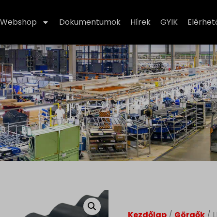
Webshop
Dokumentumok
Hírek
GYIK
Elérhe
Kezdőlap
/
Görgők
/ 