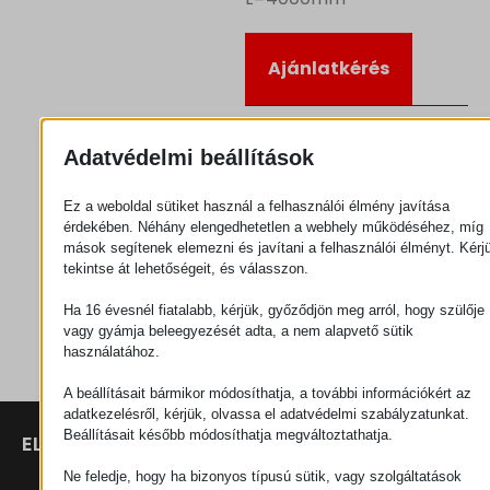
Ajánlatkérés
Kategória
Görgők
Adatvédelmi beállítások
Ez a weboldal sütiket használ a felhasználói élmény javítása
érdekében. Néhány elengedhetetlen a webhely működéséhez, míg
mások segítenek elemezni és javítani a felhasználói élményt. Kérj
tekintse át lehetőségeit, és válasszon.
Ha 16 évesnél fiatalabb, kérjük, győződjön meg arról, hogy szülője
vagy gyámja beleegyezését adta, a nem alapvető sütik
használatához.
A beállításait bármikor módosíthatja, a további információkért az
adatkezelésről, kérjük, olvassa el adatvédelmi szabályzatunkat.
Beállításait később módosíthatja megváltoztathatja.
ELÉRHETŐSÉGEK
TERMÉKEK
SZÉCHENYI
2020
Manipulátorok
SZÉKHELY
Ne feledje, hogy ha bizonyos típusú sütik, vagy szolgáltatások