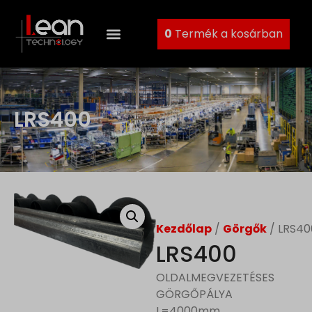
0
Termék a kosárban
LRS400
Kezdőlap
/
Görgők
/ LRS40
LRS400
OLDALMEGVEZETÉSES
GÖRGŐPÁLYA
L=4000mm