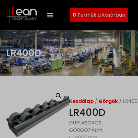
0
Termék a kosárban
LR400D
Kezdőlap
/
Görgők
/ LR40
LR400D
DUPLASOROS
GÖRGŐPÁLYA
L=4000mm