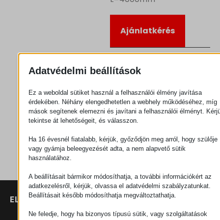
Ajánlatkérés
Kategória
Görgők
Adatvédelmi beállítások
Ez a weboldal sütiket használ a felhasználói élmény javítása
érdekében. Néhány elengedhetetlen a webhely működéséhez, míg
mások segítenek elemezni és javítani a felhasználói élményt. Kérj
tekintse át lehetőségeit, és válasszon.
Ha 16 évesnél fiatalabb, kérjük, győződjön meg arról, hogy szülője
vagy gyámja beleegyezését adta, a nem alapvető sütik
használatához.
A beállításait bármikor módosíthatja, a további információkért az
adatkezelésről, kérjük, olvassa el adatvédelmi szabályzatunkat.
Beállításait később módosíthatja megváltoztathatja.
ELÉRHETŐSÉGEK
TERMÉKEK
SZÉCHENYI
2020
Manipulátorok
SZÉKHELY
Ne feledje, hogy ha bizonyos típusú sütik, vagy szolgáltatások