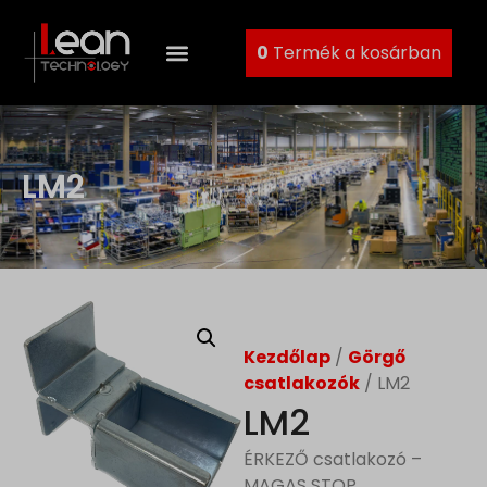
0
Termék a kosárban
LM2
Kezdőlap
/
Görgő
csatlakozók
/ LM2
LM2
ÉRKEZŐ csatlakozó –
MAGAS STOP