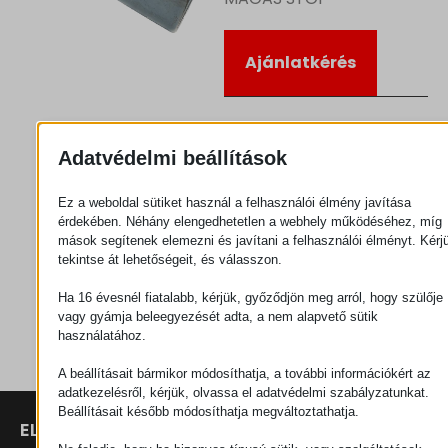
Ajánlatkérés
Kategória
Görgő
csatlakozók
Adatvédelmi beállítások
Ez a weboldal sütiket használ a felhasználói élmény javítása
érdekében. Néhány elengedhetetlen a webhely működéséhez, míg
mások segítenek elemezni és javítani a felhasználói élményt. Kérj
tekintse át lehetőségeit, és válasszon.
Ha 16 évesnél fiatalabb, kérjük, győződjön meg arról, hogy szülője
vagy gyámja beleegyezését adta, a nem alapvető sütik
használatához.
A beállításait bármikor módosíthatja, a további információkért az
adatkezelésről, kérjük, olvassa el adatvédelmi szabályzatunkat.
Beállításait később módosíthatja megváltoztathatja.
ELÉRHETŐSÉGEK
TERMÉKEK
SZÉCHENYI
2020