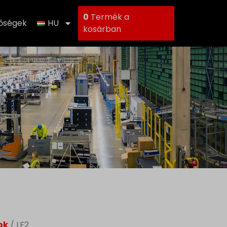
0
Termék a
tőségek
HU
kosárban
ok
/ LF2