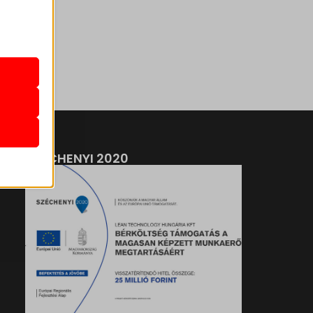
k
atba
e szabott
böző
SZÉCHENYI 2020
, például
ek nem