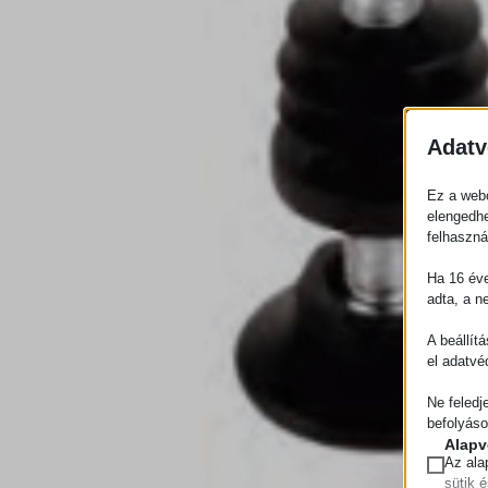
Adatv
Ez a webo
elengedhe
felhaszná
Ha 16 éve
adta, a n
A beállít
el adatvé
Ne feledj
befolyáso
Alapv
Az ala
sütik 