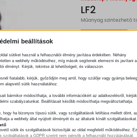
LF2
Műanyag szintezhető t
Ajánlatkérés
édelmi beállítások
ldal sütiket használ a felhasználói élmény javítása érdekében. Néhány
Kategória
Műanya
tetlen a webhely működéséhez, míg mások segítenek elemezni és javítani a
lói élményt. Kérjük, tekintse át lehetőségeit, és válasszon.
snél fiatalabb, kérjük, győződjön meg arról, hogy szülője vagy gyámja belee
em alapvető sütik használatához.
ásait bármikor módosíthatja, a további információkért az adatkezelésről, kérjü
delmi szabályzatunkat. Beállításait később módosíthatja megváltoztathatja.
e, hogy ha bizonyos típusú sütik, vagy szolgáltatások letiltása mellett dönt, a
lhatja a webhely által nyújtott élményét és az általunk kínált szolgáltatásokat
ető
pvető sütik és szolgáltatások biztosítják az oldal megfelelő működéséhez. E
és szolgáltatások a GDPR szerint nem igénylik a felhasználó hozzájárulását.