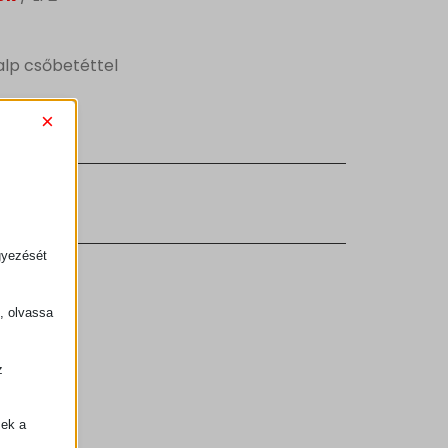
alp csőbetéttel
×
gok
gyezését
k, olvassa
z
.
zek a