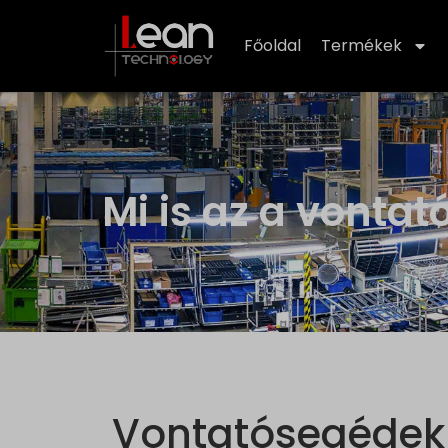
Főoldal
Termékek
Mi is az a vonta
Vontatósegédek 