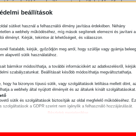
óságukról híresek világszerte. A vállalat fő célja, hogy
jon a vállalkozásoknak az anyagmozgatás terén.
édelmi beállítások
dek előnyei
ldal sütiket használ a felhasználói élmény javítása érdekében. Néhány
tetlen a webhely működéséhez, míg mások segítenek elemezni és javítani a
sztják, számos előnnyel számolhatnak:
lói élményt. Kérjük, tekintse át lehetőségeit, és válasszon.
snél fiatalabb, kérjük, győződjön meg arról, hogy szülője vagy gyámja belee
em alapvető sütik használatához.
suknak köszönhetően bírják a nehéz terheket és a hosszú
ásait bármikor módosíthatja, a további információkért az adatkezelésről, kérjü
t kellene kötni a teljesítmény vagy a megbízhatóság te
delmi szabályzatunkat. Beállításait később módosíthatja megváltoztathatja.
e, hogy ha bizonyos típusú sütik, vagy szolgáltatások letiltása mellett dönt, a
lhatja a webhely által nyújtott élményét és az általunk kínált szolgáltatásokat
uknak köszönhetően könnyen kezelhetők és irányíthatók, 
ető
nyságát és kényelmét.
pvető sütik és szolgáltatások biztosítják az oldal megfelelő működéséhez. E
és szolgáltatások a GDPR szerint nem igénylik a felhasználó hozzájárulását.
ödés
Részletek megjelenítése
ztikai
n a Zallys vontatósegédek környezetbarát módon műkö
isztikai sütik és szolgáltatások felhasználási információkat gyűjtenek, amelye
ie
vé teszik számunkra, hogy betekintést nyerjünk abba, hogyan lépnek kapcsol
ást és hozzájárulva a fenntartható fejlődéshez.