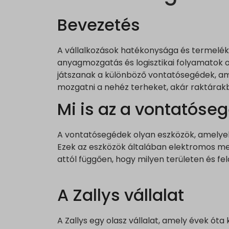
Bevezetés
A vállalkozások hatékonysága és termelék
anyagmozgatás és logisztikai folyamatok 
játszanak a különböző vontatósegédek, am
mozgatni a nehéz terheket, akár raktárakb
Mi is az a vontatóse
A vontatósegédek olyan eszközök, amelyek
Ezek az eszközök általában elektromos me
attól függően, hogy milyen területen és fe
A Zallys vállalat
A Zallys egy olasz vállalat, amely évek ó