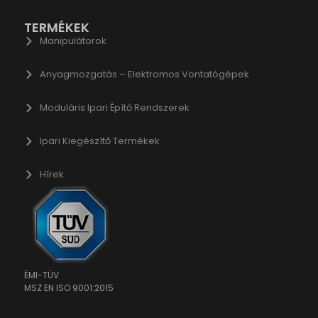
.google-analytics.com
raq_hash
doubleclick.net
TERMÉKEK
raq_items_in_raq
Manipulátorok
gle-analytics.com
raq_session_*
ogletagmanager.com
wse.startpage.com
Anyagmozgatás – Elektromos Vontatógépek
du.com
Moduláris Ipari Építő Rendszerek
.com
chnology.variantic.com
Ipari Kiegészítő Termékek
nga21.sg-host.com
Hírek
bedista.com
ogle.ae
gle.at
ogle.be
ogle.bg
ÉMI-TÜV
gle.bj
MSZ EN ISO 9001:2015
ogle.ch