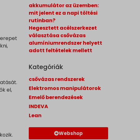
akkumulátor az üzemben:
mit jelent ez a napi töltési
rutinban?
Hegesztett acélszerkezet
választása csővázas
zerepet
alumíniumrendszer helyett
ni,
adott feltételek mellett
Kategóriák
csővázas rendszerek
atását.
Elektromos manipulátorok
k el,
Emelő berendezések
INDEVA
Lean
Webshop
kozik.