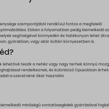
enysége szempontjából rendkívül fontos a megfelelő
optimalizálása. Ebben a folyamatban pedig kiemelkedő s
elyek segítségével könnyedén és hatékonyan lehet átrak
an, gyárakban, vagy akár kültéri környezetben is.
géd?
 lehetővé teszik a nehéz vagy nagy terhek könnyű mozg
ghajtással rendelkeznek, és különböző típusokban érhető
ladatra szeretnénk őket használni.
ta kiemelkedő minőségű vontatósegédek gyártásával foglal