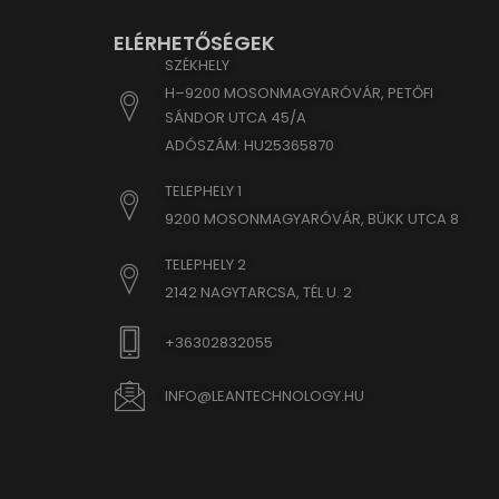
region1
yith_yw
ELÉRHETŐSÉGEK
stats.g.
yith_yw
SZÉKHELY
www.goo
yith_yw
H–9200 MOSONMAGYARÓVÁR, PETŐFI
www.go
eu2-bro
SÁNDOR UTCA 45/A
ADÓSZÁM: HU25365870
hm.bai
i.ytimg
TELEPHELY 1
lean-te
9200 MOSONMAGYARÓVÁR, BÜKK UTCA 8
marketi
TELEPHELY 2
www.em
2142 NAGYTARCSA, TÉL U. 2
www.go
www.goo
+36302832055
www.go
INFO@LEANTECHNOLOGY.HU
www.go
www.goo
www.go