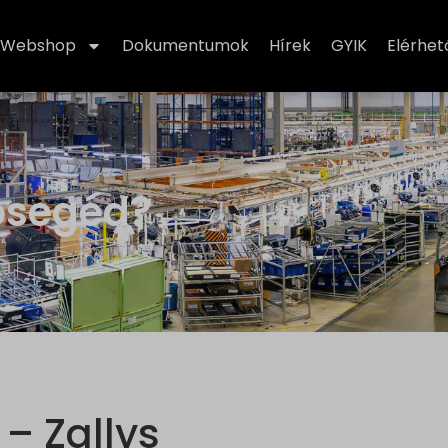
Webshop
Dokumentumok
Hírek
GYIK
Elérhe
tósegéd?
– Zallys