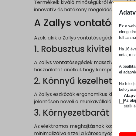
Termékeik kiváló minőségükről és megbízhat
innovatív és hatékony megoldásokat kínál
Adatv
A Zallys vontatósegé
Ez a webo
elengedhe
Azok, akik a Zallys vontatósegédeket vála
felhaszná
1. Robusztus kivitel
Ha 16 éve
adta, a n
A Zallys vontatósegédek masszív kialakítá
A beállít
használatot anélkül, hogy kompromisszumo
el adatvé
2. Könnyű kezelhetőség
Ne feledj
befolyáso
A Zallys eszközök ergonomikus kialakítás
Alapv
jelentősen növeli a munkavállalók hatéko
Az ala
sütik 
3. Környezetbarát műk
Statis
Az elektromos meghajtásnak köszönhetőe
A stat
mhcook
lehető
minimalizálva ezzel a károsanyag-kibocsát