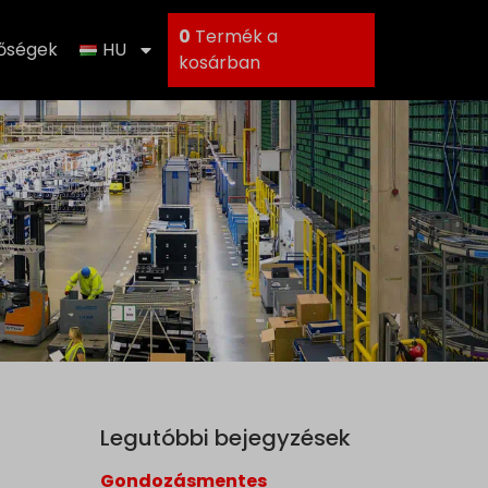
0
Termék a
tőségek
HU
kosárban
Legutóbbi bejegyzések
Gondozásmentes