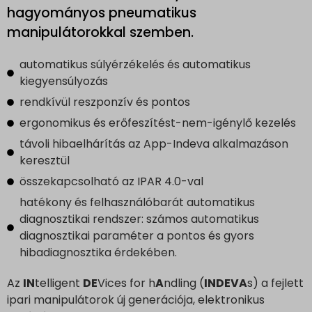
hagyományos pneumatikus
manipulátorokkal szemben.
automatikus súlyérzékelés és automatikus
kiegyensúlyozás
rendkívül reszponzív és pontos
ergonomikus és erőfeszítést-nem-igénylő kezelés
távoli hibaelhárítás az App-Indeva alkalmazáson
keresztül
összekapcsolható az IPAR 4.0-val
hatékony és felhasználóbarát automatikus
diagnosztikai rendszer: számos automatikus
diagnosztikai paraméter a pontos és gyors
hibadiagnosztika érdekében.
Az
IN
telligent
DE
Vices for h
A
ndling (
INDEVA
s) a fejlett
ipari manipulátorok új generációja, elektronikus