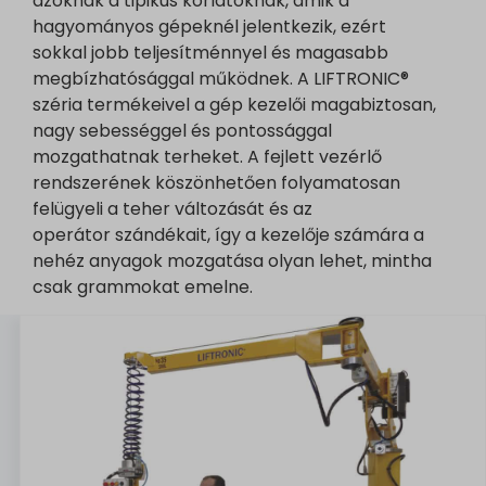
azoknak a tipikus korlátoknak, amik a
hagyományos gépeknél jelentkezik, ezért
sokkal jobb teljesítménnyel és magasabb
megbízhatósággal működnek. A LIFTRONIC®
széria termékeivel a gép kezelői magabiztosan,
nagy sebességgel és pontossággal
mozgathatnak terheket. A fejlett vezérlő
rendszerének köszönhetően folyamatosan
felügyeli a teher változását és az
operátor szándékait, így a kezelője számára a
nehéz anyagok mozgatása olyan lehet, mintha
csak grammokat emelne.