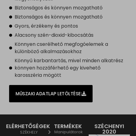
Biztonságos és könnyen mozgatható
Biztonságos és könnyen mozgatható
Gyors, érzékeny és pontos
Alacsony szén-dioxid-kibocsátás
Könnyen cserélhető megfogóelemek a
különböző alkalmazásokhoz
Könnyű karbantartás, mivel minden alkatrész
könnyen hozzáférhető egy kivehető
karosszéria mögött
MŰSZAKI ADATLAP LETÖLTÉSE:
ELÉRHETŐSÉGEK
TERMÉKEK
SZÉCHENYI
2020
Manipulátorok
SZÉKHELY