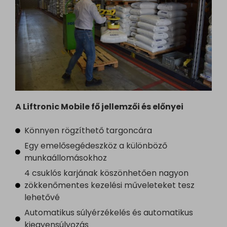
A Liftronic Mobile fő jellemzői és előnyei
Könnyen rögzíthető targoncára
Egy emelősegédeszköz a különböző
munkaállomásokhoz
4 csuklós karjának köszönhetően nagyon
zökkenőmentes kezelési műveleteket tesz
lehetővé
Automatikus súlyérzékelés és automatikus
kiegyensúlyozás