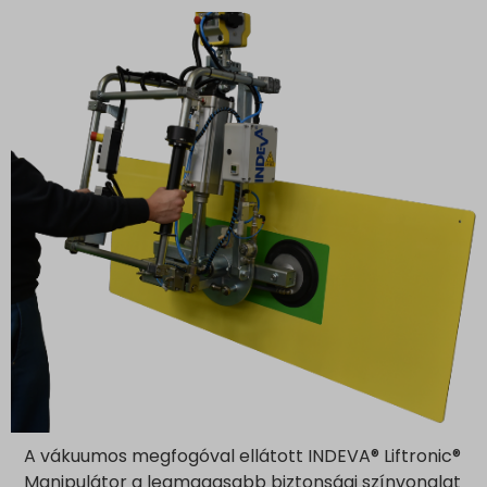
www.google.pl
www.google.ro
www.google.rs
www.google.ru
www.google.si
www.google.sk
www.gstatic.com
A vákuumos megfogóval ellátott INDEVA® Liftronic®
Manipulátor a legmagasabb biztonsági színvonalat