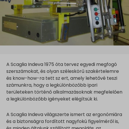
A Scaglia Indeva 1975 óta tervez egyedi megfogó
szerszámokat, és olyan széleskörű szakértelemre
és know-how-ra tett sz ert, amely lehetővé teszi
számunkra, hogy a legkülönbözőbb ipari
területeken történő alkalmazásoknak megfelelően
a legkülönbözőbb igényeket elégítsük ki.
A Scaglia Indeva világszerte ismert az ergonómiára
és a biztonságra fordított nagyfokú figyelméről is,
és minden általunk szállított megoldás, az