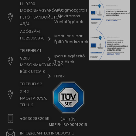
H–9200
Anyagmozgatás
MOSONMAGYARÓVÁR,
– Elektromos
PETŐFI SÁNDOR UTCA
Vontatógépek
45/A
ADÓSZÁM:
Moduláris Ipari
HU25365870
Építő Rendszerek
TELEPHELY 1
Ipari Kiegészítő
9200
Termékek
MOSONMAGYARÓVÁR,
BÜKK UTCA 8
Hírek
TELEPHELY 2
2142
NAGYTARCSA,
TÉL U. 2
+36302832055
ÉMI-TÜV
MSZ EN ISO 9001:2015
INFO@LEANTECHNOLOGY.HU