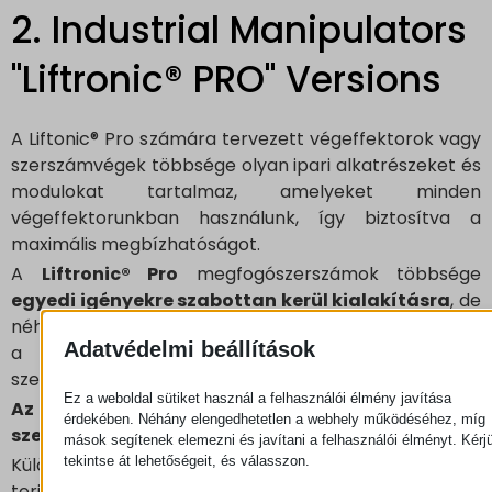
2. Industrial Manipulators
"Liftronic® PRO" Versions
A Liftonic® Pro számára tervezett végeffektorok vagy
szerszámvégek többsége olyan ipari alkatrészeket és
modulokat tartalmaz, amelyeket minden
végeffektorunkban használunk, így biztosítva a
maximális megbízhatóságot.
A
Liftronic® Pro
megfogószerszámok többsége
egyedi igényekre szabottan kerül kialakításra
, de
néhány alkalmazás nagyon gyakori, és lehetővé teszi
Adatvédelmi beállítások
a típusmegoldások használatát is, a kar végi
szerszámok esetében.
Ez a weboldal sütiket használ a felhasználói élmény javítása
Az alábbiakban a Liftronic® Pro tipikus megfogó
érdekében. Néhány elengedhetetlen a webhely működéséhez, míg
szerszámai:
mások segítenek elemezni és javítani a felhasználói élményt. Kérj
tekintse át lehetőségeit, és válasszon.
Különböző modellek állnak rendelkezésre 320 kg-ig
terjedő teherbíráshoz és különféle tartószerkezeten