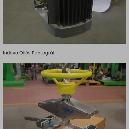
Indeva Ollós Pantográf