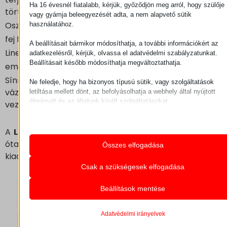
Ha 16 évesnél fiatalabb, kérjük, győződjön meg arról, hogy szülője
történő alkalmazáshoz:
vagy gyámja beleegyezését adta, a nem alapvető sütik
Oszlopra szerelt oszlop csuklókarral”,
használatához.
fej fölé szerelt, csuklós karral”.
A beállításait bármikor módosíthatja, a további információkért az
Lineáris változat”,
adatkezelésről, kérjük, olvassa el adatvédelmi szabályzatunkat.
Beállításait később módosíthatja megváltoztathatja.
emelőtargoncára szerelt”,
Sínre/hídra szerelt daru”.a merev paralellograma
Ne feledje, hogy ha bizonyos típusú sütik, vagy szolgáltatások
vázszerkezetet a Liftronic® széria intelligens
letiltása mellett dönt, az befolyásolhatja a webhely által nyújtott
élményét és az általunk kínált szolgáltatásokat.
vezérlésével
Alapvető
Az alapvető sütik és szolgáltatások biztosítják az oldal megfele
működéséhez. Ezek a sütik és szolgáltatások a GDPR szerint 
A
Liftronic® Easy
sorozatot a 2000-es megszületése
igénylik a felhasználó hozzájárulását.
óta többször frissítették a jelenlegi Liftronic® Easy-6
Összes elfogadása
Részletek megjelenítése
kiadásig.
Statisztikai
Csak a szükségesek elfogadása
A statisztikai sütik és szolgáltatások felhasználási információka
mhcookie
gyűjtenek, amelyek lehetővé teszik számunkra, hogy betekintés
Beállítások mentése
pll_language
nyerjünk abba, hogyan lépnek kapcsolatba látogatóink a
weboldalunkkal.
wordpress_logged_in_*
Részletek megjelenítése
Adatvédelmi irányelvek
wordpress_test_cookie
Marketing