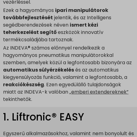
vezérléssel.
Ezek a hagyományos
ipari manipulátorok
továbbfejlesztését
jelentik, és az Intelligens
segédberendezések néven
ismert kézi
teherkezelést segítő
eszközök innovatív
termékcsaládjába tartoznak.
Az INDEVA® számos előnnyel rendelkezik a
hagyományos pneumatikus manipulátorokkal
szemben, amelyek közül a legfontosabb bizonyára az
automatikus súlyérzékelés
és az automatikus
kiegyensúlyozás funkció, valamint a legfontosabb, a
reakciókészség
. Ezen egyedülálló tulajdonságok
miatt az INDEVA-k valóban „
emberi extendereknek”
tekinthetők.
1. Liftronic® EASY
Egyszerű alkalmazásokhoz, valamint nem bonyolult és