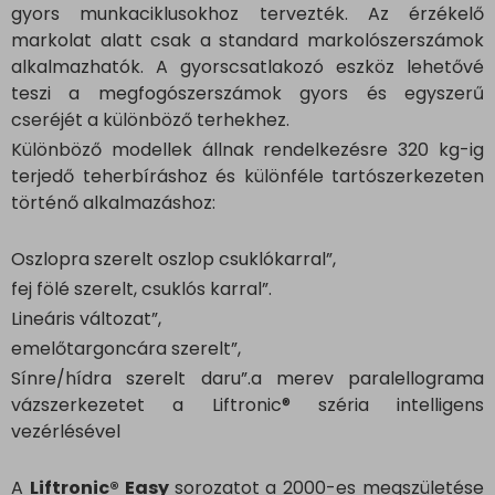
gyors munkaciklusokhoz tervezték. Az érzékelő
markolat alatt csak a standard markolószerszámok
alkalmazhatók. A gyorscsatlakozó eszköz lehetővé
teszi a megfogószerszámok gyors és egyszerű
cseréjét a különböző terhekhez.
Különböző modellek állnak rendelkezésre 320 kg-ig
terjedő teherbíráshoz és különféle tartószerkezeten
történő alkalmazáshoz:
Oszlopra szerelt oszlop csuklókarral”,
fej fölé szerelt, csuklós karral”.
Lineáris változat”,
emelőtargoncára szerelt”,
Sínre/hídra szerelt daru”.a merev paralellograma
vázszerkezetet a Liftronic® széria intelligens
vezérlésével
A
Liftronic® Easy
sorozatot a 2000-es megszületése