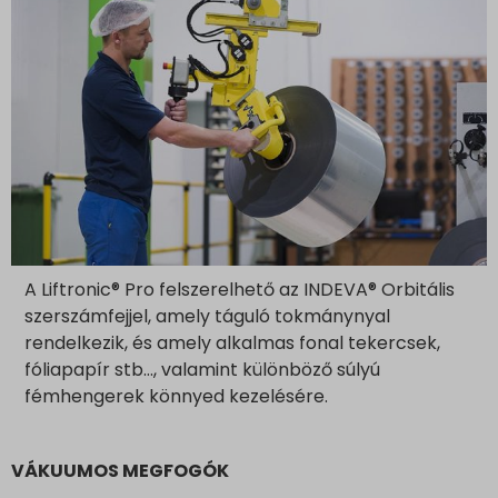
www.google.co.id
www.google.co.il
www.google.co.in
www.google.co.jp
www.google.co.uk
www.google.com.au
www.google.com.hk
www.google.com.tr
www.google.cz
A Liftronic® Pro felszerelhető az INDEVA® Orbitális
www.google.de
szerszámfejjel, amely táguló tokmánynyal
www.google.fr
rendelkezik, és amely alkalmas fonal tekercsek,
www.google.hr
fóliapapír stb…, valamint különböző súlyú
www.google.hu
fémhengerek könnyed kezelésére.
www.google.it
www.google.mk
VÁKUUMOS MEGFOGÓK
www.google.nl