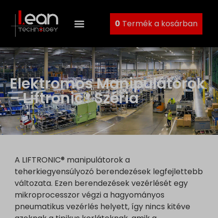
0
Termék a kosárban
Elektromos Manipulátorok
– Liftronic® Széria
A LIFTRONIC® manipulátorok a
teherkiegyensúlyozó berendezések legfejlettebb
változata. Ezen berendezések vezérlését egy
mikroprocesszor végzi a hagyományos
pneumatikus vezérlés helyett, így nincs kitéve