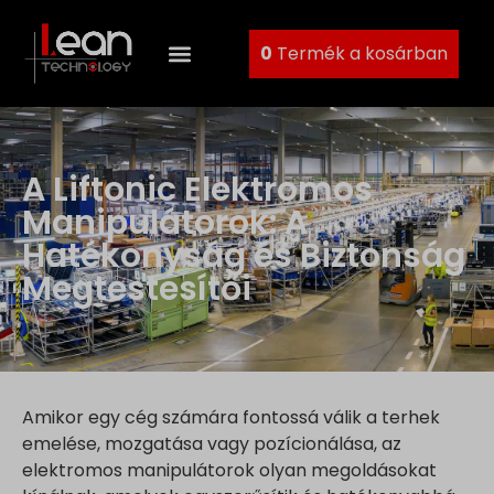
0
Termék a kosárban
A Liftonic Elektromos
Manipulátorok: A
Hatékonyság és Biztonság
Megtestesítői
Amikor egy cég számára fontossá válik a terhek
emelése, mozgatása vagy pozícionálása, az
elektromos manipulátorok olyan megoldásokat