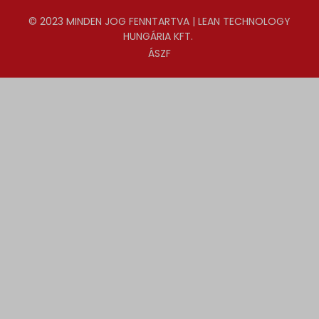
www.google.cz
© 2023 MINDEN JOG FENNTARTVA | LEAN TECHNOLOGY
www.google.de
HUNGÁRIA KFT.
www.google.fr
ÁSZF
www.google.hr
www.google.hu
www.google.it
www.google.mk
www.google.nl
www.google.pl
www.google.ro
www.google.rs
www.google.ru
www.google.si
www.google.sk
www.gstatic.com