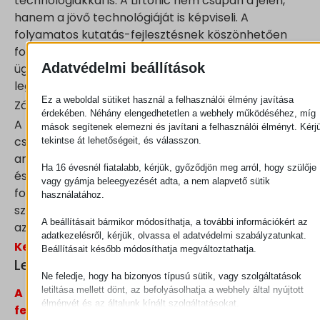
technológiákkal is. A Liftonic nem csupán a jelen,
hanem a jövő technológiáját is képviseli. A
folyamatos kutatás-fejlesztésnek köszönhetően
folyamatosan újítanak és fejlesztenek, hogy
Adatvédelmi beállítások
ügyfeleik mindig a legmodernebb és
legmegbízhatóbb megoldásokat kaphassák.
Ez a weboldal sütiket használ a felhasználói élmény javítása
Záró gondolatok
érdekében. Néhány elengedhetetlen a webhely működéséhez, míg
A
Liftonic elektromos manipulátorok
nem
mások segítenek elemezni és javítani a felhasználói élményt. Kérj
csupán eszközök, hanem egy teljes megoldás,
tekintse át lehetőségeit, és válasszon.
amely segíti az ipari vállalkozásokat hatékonyabbá
Ha 16 évesnél fiatalabb, kérjük, győződjön meg arról, hogy szülője
és biztonságosabbá tenni munkafolyamataikat. A
vagy gyámja beleegyezését adta, a nem alapvető sütik
folyamatos innováció és a felhasználók igényeinek
használatához.
szem előtt tartása teszi ezt a márkát kiemelkedővé
A beállításait bármikor módosíthatja, a további információkért az
az ipari eszközök piacán.
adatkezelésről, kérjük, olvassa el adatvédelmi szabályzatunkat.
Keressen elérhetőségeinken.
Beállításait később módosíthatja megváltoztathatja.
Legutóbbi bejegyzések
Ne feledje, hogy ha bizonyos típusú sütik, vagy szolgáltatások
letiltása mellett dönt, az befolyásolhatja a webhely által nyújtott
A csővázas rendszer előnyei belső gyártósor-
élményét és az általunk kínált szolgáltatásokat.
fejlesztési projektekben
Alapvető