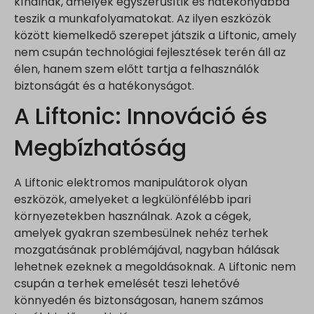
kínálnak, amelyek egyszerűsítik és hatékonyabbá
teszik a munkafolyamatokat. Az ilyen eszközök
között kiemelkedő szerepet játszik a Liftonic, amely
nem csupán technológiai fejlesztések terén áll az
élen, hanem szem előtt tartja a felhasználók
biztonságát és a hatékonyságot.
A Liftonic: Innováció és
Megbízhatóság
A Liftonic elektromos manipulátorok olyan
eszközök, amelyeket a legkülönfélébb ipari
környezetekben használnak. Azok a cégek,
amelyek gyakran szembesülnek nehéz terhek
mozgatásának problémájával, nagyban hálásak
lehetnek ezeknek a megoldásoknak. A Liftonic nem
csupán a terhek emelését teszi lehetővé
könnyedén és biztonságosan, hanem számos