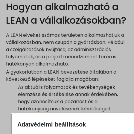
Hogyan alkalmazható a
LEAN a vállalkozásokban?
A LEAN elveket számos területen alkalmazhatjuk a
vállalkozásban, nem csupán a gyártásban. Például
a szolgáltatások nyújtása, az adminisztrációs
folyamatok, és a projektmenedzsment terén is
hatékonyan alkalmazható.
A gyakorlatban a LEAN bevezetése általában a
következő lépéseket foglalja magában:
Az aktuális folyamatok és tevékenységek
elemzése és értékelése annak érdekében,
hogy azonosítsuk a pazarlást és a
hatékonyság növelésének lehetőségeit.
A folyamatok optimalizálása és a pazarlás
csökkentése azon tevékenységek
Adatvédelmi beállítások
megszüntetésével, melyek nem adnak hozzá