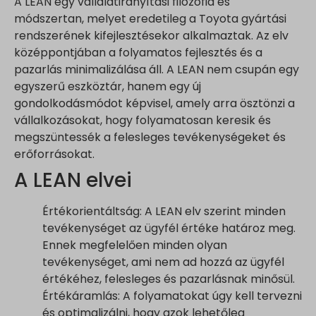
A LEAN egy vállalatirányítási filozófia és
módszertan, melyet eredetileg a Toyota gyártási
rendszerének kifejlesztésekor alkalmaztak. Az elv
középpontjában a folyamatos fejlesztés és a
pazarlás minimalizálása áll. A LEAN nem csupán egy
egyszerű eszköztár, hanem egy új
gondolkodásmódot képvisel, amely arra ösztönzi a
vállalkozásokat, hogy folyamatosan keresik és
megszüntessék a felesleges tevékenységeket és
erőforrásokat.
A LEAN elvei
Értékorientáltság: A LEAN elv szerint minden
tevékenységet az ügyfél értéke határoz meg.
Ennek megfelelően minden olyan
tevékenységet, ami nem ad hozzá az ügyfél
értékéhez, felesleges és pazarlásnak minősül.
Értékáramlás: A folyamatokat úgy kell tervezni
és optimalizálni, hogy azok lehetőleg