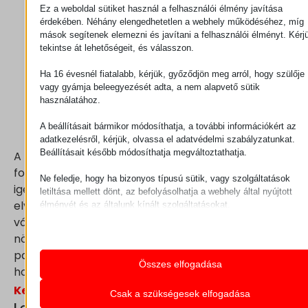
az ügyfél értékéhez.
Ez a weboldal sütiket használ a felhasználói élmény javítása
érdekében. Néhány elengedhetetlen a webhely működéséhez, míg
A munkafolyamatok és eljárások folyamatos
mások segítenek elemezni és javítani a felhasználói élményt. Kérj
monitorozása és fejlesztése annak érdekében,
tekintse át lehetőségeit, és válasszon.
hogy fenntartható legyen a hatékonyság és a
minőség.
Ha 16 évesnél fiatalabb, kérjük, győződjön meg arról, hogy szülője
vagy gyámja beleegyezését adta, a nem alapvető sütik
A munkatársak képzése és bevonása a
használatához.
folyamatok fejlesztésébe, hogy mindenki részt
vegyen a vállalat LEAN kultúrájának
A beállításait bármikor módosíthatja, a további információkért az
kialakításában és fenntartásában.
adatkezelésről, kérjük, olvassa el adatvédelmi szabályzatunkat.
Beállításait később módosíthatja megváltoztathatja.
A LEAN alkalmazása általában hosszú távú
folyamat, amely kitartást és elkötelezettséget
Ne feledje, hogy ha bizonyos típusú sütik, vagy szolgáltatások
igényel a vállalat minden szintjén. Azonban a LEAN
letiltása mellett dönt, az befolyásolhatja a webhely által nyújtott
elvek és módszerek hatékonyan segíthetnek a
élményét és az általunk kínált szolgáltatásokat.
Alapvető
vállalkozásoknak optimalizálni a folyamataikat,
Az alapvető sütik és szolgáltatások biztosítják az oldal megfele
növelni a hatékonyságot és csökkenteni a
működéséhez. Ezek a sütik és szolgáltatások a GDPR szerint 
pazarlást, ezáltal növelve versenyképességüket és
igénylik a felhasználó hozzájárulását.
Összes elfogadása
hosszú távú fenntarthatóságukat.
Részletek megjelenítése
Keressen minket elérhetőségeinken.
Statisztikai
Csak a szükségesek elfogadása
A statisztikai sütik és szolgáltatások felhasználási információka
mhcookie