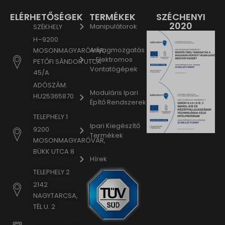
www.google.bg
ELÉRHETŐSÉGEK
TERMÉKEK
SZÉCHENYI
www.google.bj
2020
Manipulátorok
SZÉKHELY
www.google.ch
H–9200
Anyagmozgatás
MOSONMAGYARÓVÁR,
www.google.co.id
– Elektromos
PETŐFI SÁNDOR UTCA
www.google.co.il
Vontatógépek
45/A
www.google.co.in
ADÓSZÁM:
Moduláris Ipari
www.google.co.jp
HU25365870
Építő Rendszerek
www.google.co.uk
TELEPHELY 1
www.google.com.au
Ipari Kiegészítő
9200
Termékek
www.google.com.hk
MOSONMAGYARÓVÁR,
BÜKK UTCA 8
www.google.com.tr
Hírek
www.google.cz
TELEPHELY 2
www.google.de
2142
NAGYTARCSA,
www.google.fr
TÉL U. 2
www.google.hr
www.google.hu