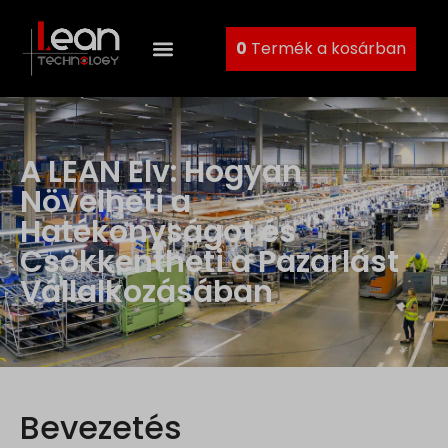
0
Termék a kosárban
A LEAN Elv: Hogyan
Növelheti a
Hatékonyságot és
Csökkentheti a Pazarlást
Vállalkozásában
Bevezetés