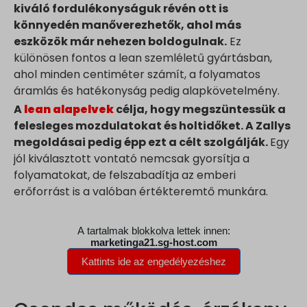
kiváló fordulékonyságuk révén ott is
könnyedén manőverezhetők, ahol más
eszközök már nehezen boldogulnak.
Ez
különösen fontos a lean szemléletű gyártásban,
ahol minden centiméter számít, a folyamatos
áramlás és hatékonyság pedig alapkövetelmény.
A
lean alapelvek
célja, hogy megszüntessük a
felesleges mozdulatokat és holtidőket. A Zallys
megoldásai pedig épp ezt a célt szolgálják.
Egy
jól kiválasztott vontató nemcsak gyorsítja a
folyamatokat, de felszabadítja az emberi
erőforrást is a valóban értékteremtő munkára.