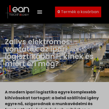
0
Termék a kosárban
Zallys elektromos
vontatók az ipari
logisztikában – kinek és
miért éri meg?
A modern ipari logisztika egyre komplexebb
kihívásokat tartogat: a belső szállítási igény
egyre nő, szigorodnak a munkavédelmi és