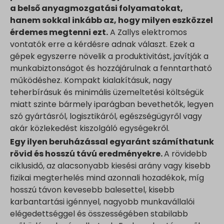
a belső anyagmozgatási folyamatokat,
hanem sokkal inkább az, hogy milyen eszközzel
érdemes megtenni ezt.
A Zallys elektromos
vontatók erre a kérdésre adnak választ. Ezek a
gépek egyszerre növelik a produktivitást, javítják a
munkabiztonságot és hozzájárulnak a fenntartható
működéshez. Kompakt kialakításuk, nagy
teherbírásuk és minimális üzemeltetési költségük
miatt szinte bármely iparágban bevethetők, legyen
szó gyártásról, logisztikáról, egészségügyről vagy
akár közlekedést kiszolgáló egységekről.
Egy ilyen beruházással egyaránt számíthatunk
rövid és hosszú távú eredményekre.
A rövidebb
ciklusidő, az alacsonyabb kiesési arány vagy kisebb
fizikai megterhelés mind azonnali hozadékok, míg
hosszú távon kevesebb balesettel, kisebb
karbantartási igénnyel, nagyobb munkavállalói
elégedettséggel és összességében stabilabb