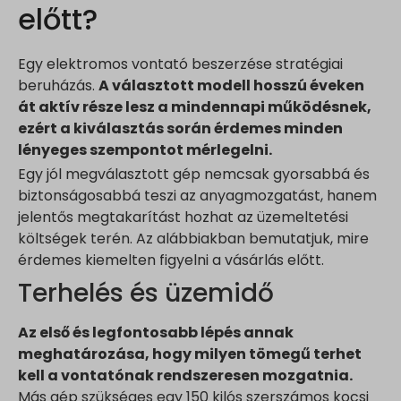
www.google-analytics.com
előtt?
yith_ywraq_hash
www.googletagmanager.com
yith_ywraq_items_in_raq
Egy elektromos vontató beszerzése stratégiai
yith_ywraq_session_*
beruházás.
A választott modell hosszú éveken
eu2-browse.startpage.com
át aktív része lesz a mindennapi m
űködésnek,
hm.baidu.com
ezért a kiválasztás során érdemes minden
i.ytimg.com
lényeges szempontot mérlegelni.
lean-technology.variantic.com
Egy jól megválasztott gép nemcsak gyorsabbá és
marketinga21.sg-host.com
biztonságosabbá teszi az anyagmozgatást, hanem
jelentős megtakarítást hozhat az üzemeltetési
www.embedista.com
költségek terén. Az alábbiakban bemutatjuk, mire
www.google.ae
érdemes kiemelten figyelni a vásárlás előtt.
www.google.at
Terhelés és üzemidő
www.google.be
www.google.bg
Az első és legfontosabb lépés annak
www.google.bj
meghatározása, hogy milyen tömegű terhet
kell a vontatónak rendszeresen mozgatnia.
www.google.ch
Más gép szükséges egy 150 kilós szerszámos kocsi
www.google.co.id