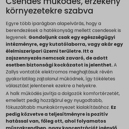
Csendes működés, érzékeny
környezetekre szabva
Egyre több iparágban alapelvárás, hogy a
berendezések a hatékonyság mellett csendesek is
legyenek.
Gondoljunk csak egy egészségügyi
intézményre, egy kutatólaborra, vagy akár egy
élelmiszeripari üzemi területre. Itt a
zajszennyezés nemcsak zavaró, de adott
esetben biztonsági kockázatot is jelenthet.
A
Zallys vontatók elektromos meghajtásuk révén
gyakorlatilag zajtalanul működnek, így tökéletes
választást jelentenek ezekre a helyekre.
A halk működés javítja a dolgozók komfortérzetét,
emellett pedig hozzájárul egy nyugodtabb,
fókuszáltabb munkakörnyezet kialakításához.
Ez
pedig közvetve a teljesítményre is pozitív
hatással van, főleg ott, ahol folyamatos
műszakrendben, nagy koncentrációt igénylő