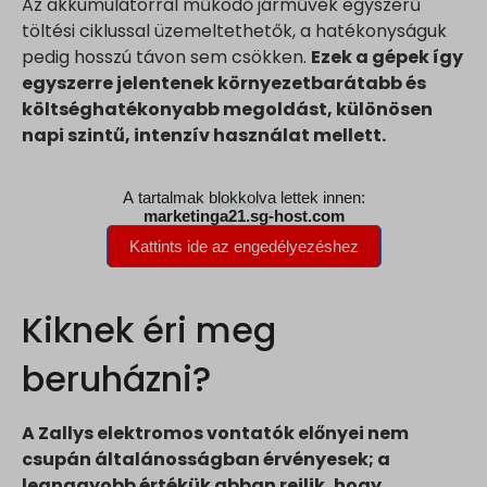
Az akkumulátorral működő járművek egyszerű
töltési ciklussal üzemeltethetők, a hatékonyságuk
pedig hosszú távon sem csökken.
Ezek a gépek így
egyszerre jelentenek környezetbarátabb és
költséghatékonyabb megoldást, különösen
napi szintű, intenzív használat mellett.
Kiknek éri meg
beruházni?
A Zallys elektromos vontatók előnyei nem
csupán általánosságban érvényesek; a
legnagyobb értékük abban rejlik, hogy