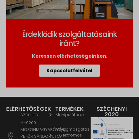
Érdeklődik szolgáltatásaink
iránt?
Keressen elérhetőségeinken.
Kapcsolatfelvétel
ELÉRHETŐSÉGEK
TERMÉKEK
SZÉCHENYI
2020
Manipulátorok
SZÉKHELY
H–9200
Anyagmozgatás
MOSONMAGYARÓVÁR,
– Elektromos
PETŐFI SÁNDOR UTCA