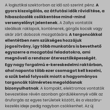
A logisztikai szektorban az idő szó szerint pénz.
A
gyors kiszolgálás, az átfutási idők rövidítése, a
hibaszázalék csökkentése mind-mind
versenyelőnyt jelentenek.
A Zallys vontatók
ideálisak raklapok, konténerek, görgős kocsik vagy
akár zárt dobozok mozgatására.
A targoncákkal
ellentétben nem szükséges hozzájuk
jogosítvány, így több munkatárs is bevethető
egyszerre a mozgatási feladatokra, ami
megnöveli a rendszer áteresztőképességét.
Egy nagy forgalmú e-kereskedelmi raktárban,
ahol naponta több ezer csomagot kell kezelni,
a szűk belső folyosók miatt a hagyományos
targoncák túlméretes megoldásnak
bizonyulhatnak
. A kompakt, elektromos vontatók
bevezetése révén azonban gördülékennyé válik az
áruforgás az egyes területek között, és a visszáru-
kezelés ideje pedig nagyban csökkenhet. Az új