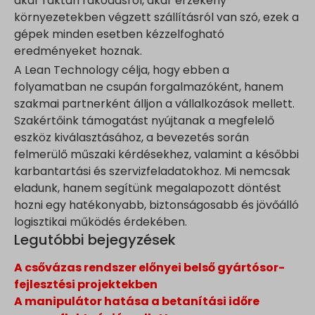
akár raktári rakodásról, akár érzékeny
környezetekben végzett szállításról van szó, ezek a
gépek minden esetben kézzelfogható
eredményeket hoznak.
A Lean Technology célja, hogy ebben a
folyamatban ne csupán forgalmazóként, hanem
szakmai partnerként álljon a vállalkozások mellett.
Szakértőink támogatást nyújtanak a megfelelő
eszköz kiválasztásához, a bevezetés során
felmerülő műszaki kérdésekhez, valamint a későbbi
karbantartási és szervizfeladatokhoz. Mi nemcsak
eladunk, hanem segítünk megalapozott döntést
hozni egy hatékonyabb, biztonságosabb és jövőálló
logisztikai működés érdekében.
Legutóbbi bejegyzések
A csővázas rendszer előnyei belső gyártósor-
fejlesztési projektekben
A manipulátor hatása a betanítási időre