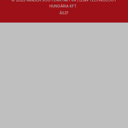
© 2023 MINDEN JOG FENNTARTVA | LEAN TECHNOLOGY
HUNGÁRIA KFT.
ÁSZF