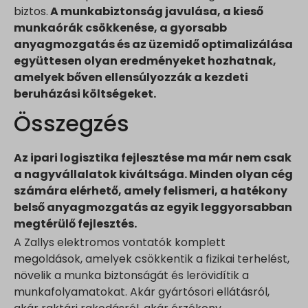
biztos.
A munkabiztonság javulása, a kieső
munkaórák csökkenése, a gyorsabb
anyagmozgatás és az üzemidő optimalizálása
együttesen olyan eredményeket hozhatnak,
amelyek bőven ellensúlyozzák a kezdeti
beruházási költségeket.
Összegzés
Az ipari logisztika fejlesztése ma már nem csak
a nagyvállalatok kiváltsága. Minden olyan cég
számára elérhető, amely felismeri, a hatékony
belső anyagmozgatás az egyik leggyorsabban
megtérülő fejlesztés.
A Zallys elektromos vontatók komplett
megoldások, amelyek csökkentik a fizikai terhelést,
növelik a munka biztonságát és lerövidítik a
munkafolyamatokat. Akár gyártósori ellátásról,