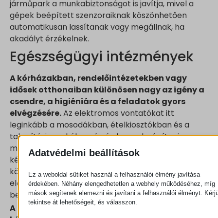
járműpark a munkabiztonságot is javítja, mivel a
gépek beépített szenzoraiknak köszönhetően
automatikusan lassítanak vagy megállnak, ha
akadályt érzékelnek.
Egészségügyi intézmények
A kórházakban, rendelőintézetekben vagy
idősek otthonaiban különösen nagy az igény a
csendre, a higiéniára és a feladatok gyors
elvégzésére.
Az elektromos vontatókat itt
leginkább a mosodákban, ételkiosztókban és a
takarítási munkák során érdemes beépíteni a
működésbe. A Zallys gépek egyetlen kezelővel
Adatvédelmi beállítások
képesek nehéz szállítókocsikat mozgatni úgy, hogy
közben alig hallható hangot adnak ki. Ez különösen
Ez a weboldal sütiket használ a felhasználói élmény javítása
előnyös lehet éjszakai műszakokban vagy
érdekében. Néhány elengedhetetlen a webhely működéséhez, míg
mások segítenek elemezni és javítani a felhasználói élményt. Kérj
betegszállítás közben.
tekintse át lehetőségeit, és válasszon.
A kórházak egyre gyakrabban cserélik le a