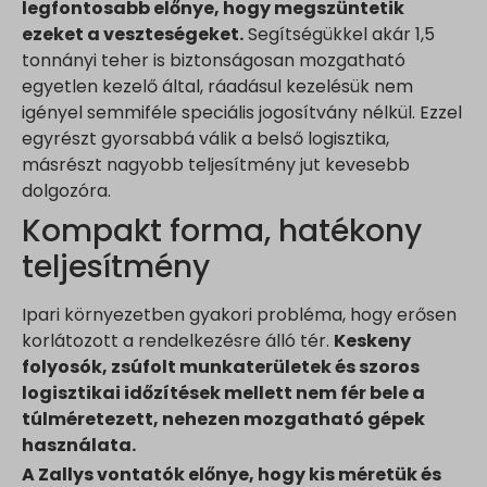
legfontosabb előnye, hogy megszüntetik
ezeket a veszteségeket.
Segítségükkel akár 1,5
tonnányi teher is biztonságosan mozgatható
egyetlen kezelő által, ráadásul kezelésük nem
igényel semmiféle speciális jogosítvány nélkül. Ezzel
egyrészt gyorsabbá válik a belső logisztika,
másrészt nagyobb teljesítmény jut kevesebb
dolgozóra.
Kompakt forma, hatékony
teljesítmény
Ipari környezetben gyakori probléma, hogy erősen
korlátozott a rendelkezésre álló tér.
Keskeny
folyosók, zsúfolt munkaterületek és szoros
logisztikai időzítések mellett nem fér bele a
túlméretezett, nehezen mozgatható gépek
használata.
A Zallys vontatók előnye, hogy kis méretük és