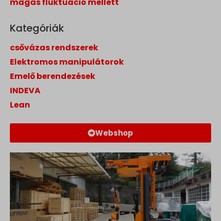
magas fluktuáció mellett
Kategóriák
csővázas rendszerek
Elektromos manipulátorok
Emelő berendezések
INDEVA
Lean
Webshop