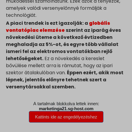
működéssel számolhatunk. Ezek azok a tényezők,
amelyek valódi versenyelőnnyé formálják a
technológiát.
A piaci trendek is ezt igazolják: a
globális
vontatópiac elemzése
szerint az iparág éves
növekedési üteme a következő évtizedben
meghaladja az 5%-ot, és egyre több vállalat
ismeri fel az elektromos vontatókban rejlő
lehetőségeket.
Ez a növekedés a kereslet
bővülése mellett arra is rámutat, hogy az ipari
szektor átalakulóban van.
Éppen ezért, akik most
lépnek, jelentős előnyre tehetnek szert a
versenytársakkal szemben.