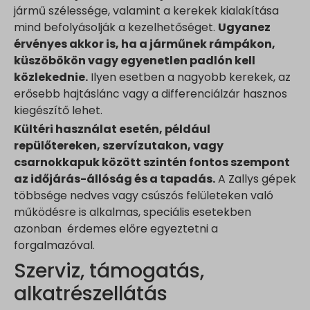
jármű szélessége, valamint a kerekek kialakítása
www.google.pl
mind befolyásolják a kezelhetőséget.
Ugyanez
www.google.ro
érvényes akkor is, ha a járműnek rámpákon,
www.google.rs
küszöbökön vagy egyenetlen padlón kell
www.google.ru
közlekednie.
Ilyen esetben a nagyobb kerekek, az
www.google.si
erősebb hajtáslánc vagy a differenciálzár hasznos
kiegészítő lehet.
www.google.sk
Kültéri használat esetén, például
www.gstatic.com
repülőtereken, szervízutakon, vagy
csarnokkapuk között szintén fontos szempont
az időjárás-állóság és a tapadás.
A Zallys gépek
többsége nedves vagy csúszós felületeken való
működésre is alkalmas, speciális esetekben
azonban érdemes előre egyeztetni a
forgalmazóval.
Szerviz, támogatás,
alkatrészellátás