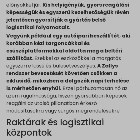
előnyökkel jár.
Kis helyigényük, gyors reagálási
képességük és egyszerű kezelhetőségük révén
jelentősen gyorsítják a gyártás belső
logisztikai folyamatait.
Vegyünk például egy autóipari beszállítót, aki
korábban kézi targoncákkal és
csúszóplatformokkal oldotta meg a beltéri
szállítást.
Ezekkel az eszközökkel a mozgatás
egyszerre lassú és balesetveszélyes.
A Zallys
rendszer bevezetését követően csökken a
ciklusidő, miközben a dolgozók napi terhelése
is mérhetően enyhül.
Ezzel párhuzamosan nő az
üzem rugalmassága, hiszen gyorsabban képesek
reagálni az utolsó pillanatban érkező
módosításokra vagy sürgős megrendelésekre.
Raktárak és logisztikai
központok