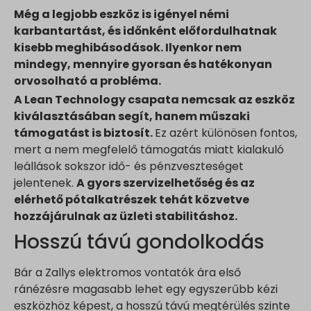
Még a legjobb eszköz is igényel némi
karbantartást, és időnként előfordulhatnak
kisebb meghibásodások. Ilyenkor nem
mindegy, mennyire gyorsan és hatékonyan
orvosolható a probléma.
A Lean Technology csapata nemcsak az eszköz
kiválasztásában segít, hanem műszaki
támogatást is biztosít.
Ez azért különösen fontos,
mert a nem megfelelő támogatás miatt kialakuló
leállások sokszor idő- és pénzveszteséget
jelentenek.
A gyors szervizelhetőség és az
elérhető pótalkatrészek tehát közvetve
hozzájárulnak az üzleti stabilitáshoz.
Hosszú távú gondolkodás
Bár a Zallys elektromos vontatók ára első
ránézésre magasabb lehet egy egyszerűbb kézi
eszközhöz képest, a hosszú távú megtérülés szinte