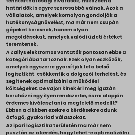
fenntarthatósági elvárások, miközben a
határidők is egyre szorosabbá válnak. Azok a
vállalatok, amelyek komolyan gondolják a
hatékonyságnövelést, ma már nem csupán
gépeket keresnek, hanem olyan
megoldásokat, amelyek valódi üzleti értéket
teremtenek.
A Zallys elektromos vontatók pontosan ebbe a
kategóriába tartoznak. Ezek olyan eszközök,
amelyek egyszerre gyorsítják fel a belső
logisztikát, csökkentik a dolgozói terhelést, és
segítenek optimalizálni a működési
költségeket. De vajon kinek éri meg igazán
beruházni egy ilyen rendszerbe, és mi alapján
érdemes kiválasztani a megfelelő modellt?
Ebben a cikkben ezekre a kérdésekre adunk
átfogó, gyakorlati válaszokat.
Az ipari logisztika területén ma már nem
pusztán az a kérdés, hogy lehet-e optimalizálni