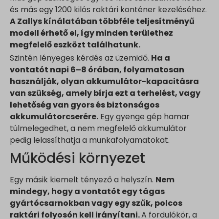
és más egy 1200 kilós raktári konténer kezeléséhez.
www.google.co.il
A Zallys kínálatában többféle teljesítményű
www.google.co.in
modell érhető el, így minden területhez
www.google.co.jp
megfelelő eszközt találhatunk.
www.google.co.uk
Szintén lényeges kérdés az üzemidő.
Ha a
vontatót napi 6–8 órában, folyamatosan
www.google.com.au
használják, olyan akkumulátor-kapacitásra
www.google.com.hk
van szükség, amely bírja ezt a terhelést, vagy
www.google.com.tr
lehetőség van gyors és biztonságos
www.google.cz
akkumulátorcserére.
Egy gyenge gép hamar
www.google.de
túlmelegedhet, a nem megfelelő akkumulátor
pedig lelassíthatja a munkafolyamatokat.
www.google.fr
Működési környezet
www.google.hr
www.google.hu
Egy másik kiemelt tényező a helyszín.
Nem
www.google.it
mindegy, hogy a vontatót egy tágas
www.google.mk
gyártócsarnokban vagy egy szűk, polcos
www.google.nl
raktári folyosón kell irányítani.
A fordulókör, a