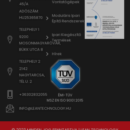
Vontatógépek
45/A
ADÓSZÁM:
Moduláris Ipari
HU25365870
Építő Rendszerek
TELEPHELY 1
Ipari Kiegészítő
9200
Termékek
MOSONMAGYARÓVÁR,
BÜKK UTCA 8
Hírek
TELEPHELY 2
2142
NAGYTARCSA,
TÉL U. 2
+36302832055
ÉMI-TÜV
MSZ EN ISO 9001:2015
INFO@LEANTECHNOLOGY.HU