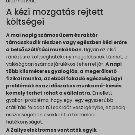
alternatívát.
A kézi mozgatás rejtett
költségei
A mai napig számos üzem és raktár
támaszkodik részben vagy egészben kézi erőre
a belső szállítási munkákban.
Ugyan ez első
ránézésre költséghatékony megoldásnak tűnhet, a
valóságban számos járulékos teherrel jár.
A napi
több kilométeres gyaloglás, a megerőltető
fizikai munka, az ebből fakadó egészségügyi
problémák és az időszakos munkaerő-kiesés
komoly terhet róhat a vállalatra.
Emellett
gyakori probléma, hogy egy-egy egyszerűbb
szállítási feladat túl sok időt vesz igénybe, ez pedig
összességében csökkenti a termelési
hatékonyságot.
A Zallys elektromos vontatók egyik