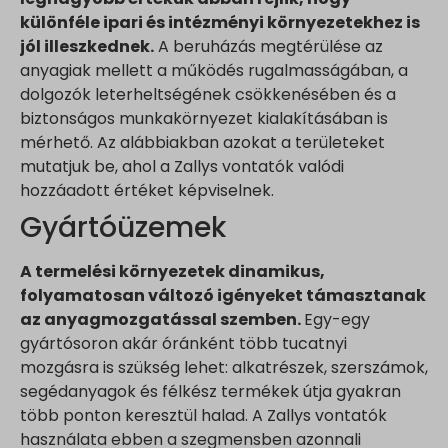
különféle ipari és intézményi környezetekhez is
jól illeszkednek.
A beruházás megtérülése az
anyagiak mellett a működés rugalmasságában, a
dolgozók leterheltségének csökkenésében és a
biztonságos munkakörnyezet kialakításában is
mérhető. Az alábbiakban azokat a területeket
mutatjuk be, ahol a Zallys vontatók valódi
hozzáadott értéket képviselnek.
Gyártóüzemek
A termelési környezetek dinamikus,
folyamatosan változó igényeket támasztanak
az anyagmozgatással szemben.
Egy-egy
gyártósoron akár óránként több tucatnyi
mozgásra is szükség lehet: alkatrészek, szerszámok,
segédanyagok és félkész termékek útja gyakran
több ponton keresztül halad. A Zallys vontatók
használata ebben a szegmensben azonnali