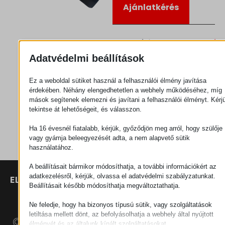
Ajánlatkérés
Kategória
Csatlakozók
Adatvédelmi beállítások
Ez a weboldal sütiket használ a felhasználói élmény javítása
érdekében. Néhány elengedhetetlen a webhely működéséhez, míg
mások segítenek elemezni és javítani a felhasználói élményt. Kérj
tekintse át lehetőségeit, és válasszon.
Ha 16 évesnél fiatalabb, kérjük, győződjön meg arról, hogy szülője
vagy gyámja beleegyezését adta, a nem alapvető sütik
használatához.
A beállításait bármikor módosíthatja, a további információkért az
adatkezelésről, kérjük, olvassa el adatvédelmi szabályzatunkat.
ELÉRHETŐSÉGEK
TERMÉKEK
SZÉCHENYI
Beállításait később módosíthatja megváltoztathatja.
2020
Manipulátorok
SZÉKHELY
H–9200
Ne feledje, hogy ha bizonyos típusú sütik, vagy szolgáltatások
Anyagmozgatás
MOSONMAGYARÓVÁR,
letiltása mellett dönt, az befolyásolhatja a webhely által nyújtott
– Elektromos
PETŐFI SÁNDOR UTCA
élményét és az általunk kínált szolgáltatásokat.