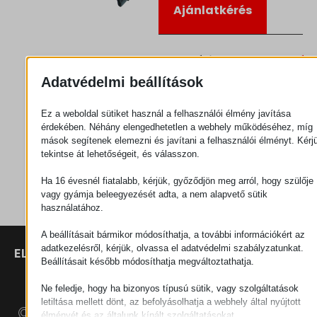
Ajánlatkérés
Kategória
Csatlakozók
Adatvédelmi beállítások
Ez a weboldal sütiket használ a felhasználói élmény javítása
érdekében. Néhány elengedhetetlen a webhely működéséhez, míg
mások segítenek elemezni és javítani a felhasználói élményt. Kérj
tekintse át lehetőségeit, és válasszon.
Ha 16 évesnél fiatalabb, kérjük, győződjön meg arról, hogy szülője
vagy gyámja beleegyezését adta, a nem alapvető sütik
használatához.
A beállításait bármikor módosíthatja, a további információkért az
adatkezelésről, kérjük, olvassa el adatvédelmi szabályzatunkat.
ELÉRHETŐSÉGEK
TERMÉKEK
SZÉCHENYI
Beállításait később módosíthatja megváltoztathatja.
2020
Manipulátorok
SZÉKHELY
H–9200
Ne feledje, hogy ha bizonyos típusú sütik, vagy szolgáltatások
Anyagmozgatás
MOSONMAGYARÓVÁR,
letiltása mellett dönt, az befolyásolhatja a webhely által nyújtott
– Elektromos
PETŐFI SÁNDOR UTCA
élményét és az általunk kínált szolgáltatásokat.