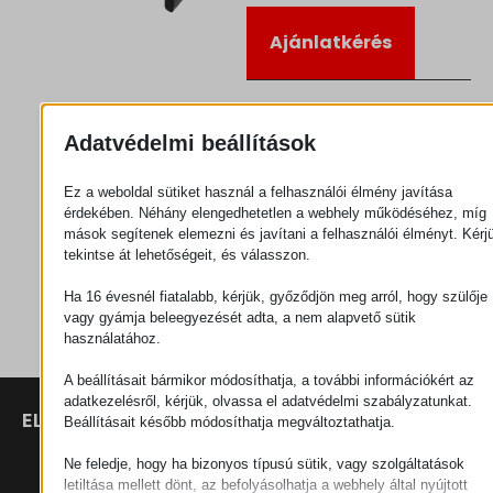
Ajánlatkérés
Kategória
Csatlakozók
Adatvédelmi beállítások
Ez a weboldal sütiket használ a felhasználói élmény javítása
érdekében. Néhány elengedhetetlen a webhely működéséhez, míg
mások segítenek elemezni és javítani a felhasználói élményt. Kérj
tekintse át lehetőségeit, és válasszon.
Ha 16 évesnél fiatalabb, kérjük, győződjön meg arról, hogy szülője
vagy gyámja beleegyezését adta, a nem alapvető sütik
használatához.
A beállításait bármikor módosíthatja, a további információkért az
adatkezelésről, kérjük, olvassa el adatvédelmi szabályzatunkat.
ELÉRHETŐSÉGEK
TERMÉKEK
SZÉCHENYI
Beállításait később módosíthatja megváltoztathatja.
2020
Manipulátorok
SZÉKHELY
Ne feledje, hogy ha bizonyos típusú sütik, vagy szolgáltatások
H–9200
letiltása mellett dönt, az befolyásolhatja a webhely által nyújtott
Anyagmozgatás