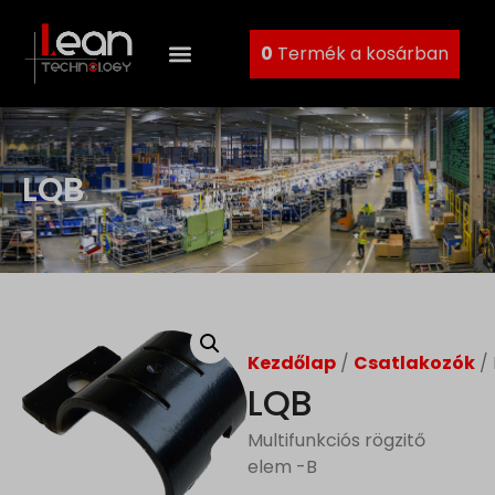
0
Termék a kosárban
LQB
Kezdőlap
/
Csatlakozók
/
LQB
Multifunkciós rögzitő
elem -B