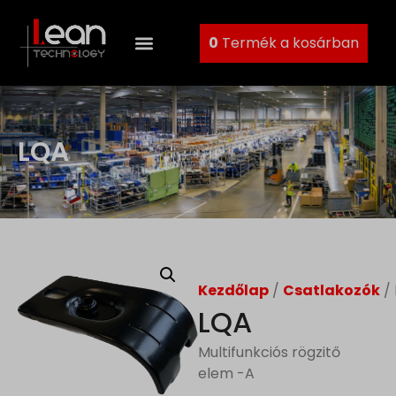
0
Termék a kosárban
LQA
Kezdőlap
/
Csatlakozók
/
LQA
Multifunkciós rögzitő
elem -A