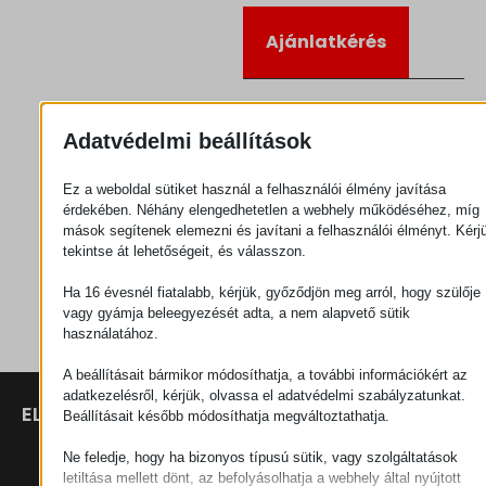
Ajánlatkérés
Kategória
Csatlakozók
Adatvédelmi beállítások
Ez a weboldal sütiket használ a felhasználói élmény javítása
érdekében. Néhány elengedhetetlen a webhely működéséhez, míg
mások segítenek elemezni és javítani a felhasználói élményt. Kérj
tekintse át lehetőségeit, és válasszon.
Ha 16 évesnél fiatalabb, kérjük, győződjön meg arról, hogy szülője
vagy gyámja beleegyezését adta, a nem alapvető sütik
használatához.
A beállításait bármikor módosíthatja, a további információkért az
adatkezelésről, kérjük, olvassa el adatvédelmi szabályzatunkat.
ELÉRHETŐSÉGEK
TERMÉKEK
SZÉCHENYI
Beállításait később módosíthatja megváltoztathatja.
2020
Manipulátorok
SZÉKHELY
Ne feledje, hogy ha bizonyos típusú sütik, vagy szolgáltatások
H–9200
letiltása mellett dönt, az befolyásolhatja a webhely által nyújtott
Anyagmozgatás