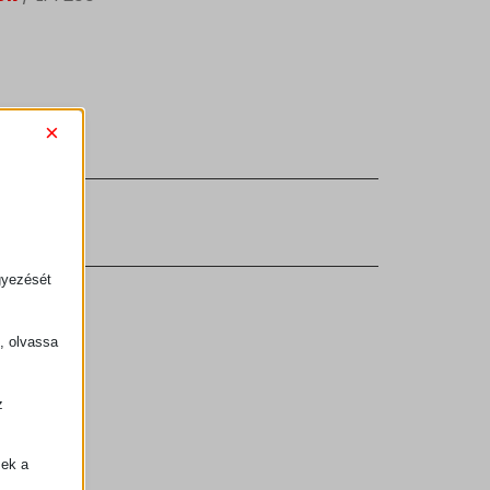
×
gok
gyezését
k, olvassa
z
.
zek a