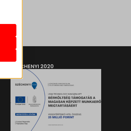
k
atba
e szabott
böző
SZÉCHENYI 2020
, például
ek nem