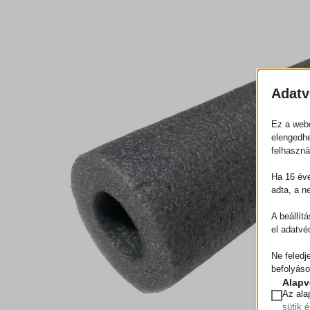
Adatv
Ez a webo
elengedhe
felhaszná
Ha 16 éve
adta, a n
A beállít
el adatvé
Ne feledj
befolyáso
Alapv
Az ala
sütik 