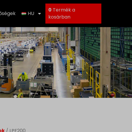
0
Termék a
tőségek
HU
kosárban
ok
/ LPF200