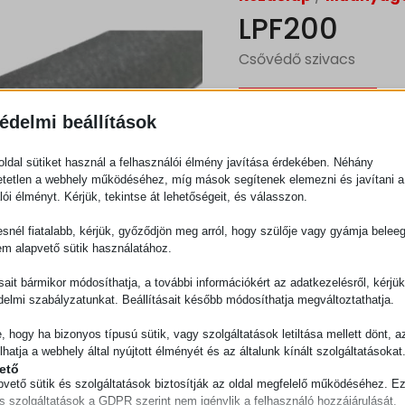
LPF200
Csővédő szivacs
Ajánlatkérés
édelmi beállítások
ldal sütiket használ a felhasználói élmény javítása érdekében. Néhány
Kategória
Műanya
tetlen a webhely működéséhez, míg mások segítenek elemezni és javítani a
lói élményt. Kérjük, tekintse át lehetőségeit, és válasszon.
snél fiatalabb, kérjük, győződjön meg arról, hogy szülője vagy gyámja belee
em alapvető sütik használatához.
ásait bármikor módosíthatja, a további információkért az adatkezelésről, kérjü
delmi szabályzatunkat. Beállításait később módosíthatja megváltoztathatja.
e, hogy ha bizonyos típusú sütik, vagy szolgáltatások letiltása mellett dönt, a
lhatja a webhely által nyújtott élményét és az általunk kínált szolgáltatásokat
ető
pvető sütik és szolgáltatások biztosítják az oldal megfelelő működéséhez. E
és szolgáltatások a GDPR szerint nem igénylik a felhasználó hozzájárulását.