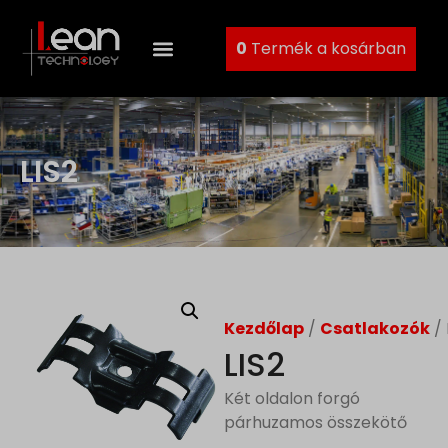
0
Termék a kosárban
LIS2
Kezdőlap
/
Csatlakozók
/ 
LIS2
Két oldalon forgó
párhuzamos összekötő