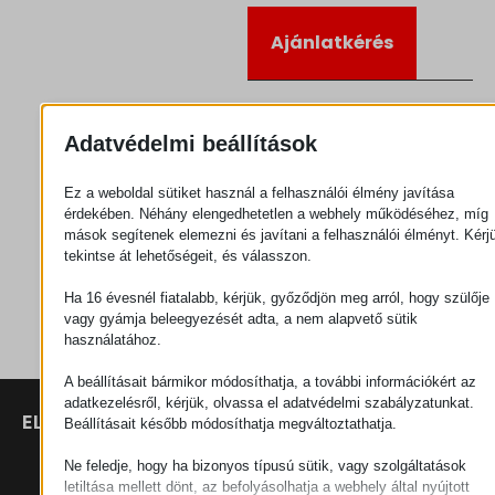
Ajánlatkérés
Kategória
Csatlakozók
Adatvédelmi beállítások
Ez a weboldal sütiket használ a felhasználói élmény javítása
érdekében. Néhány elengedhetetlen a webhely működéséhez, míg
mások segítenek elemezni és javítani a felhasználói élményt. Kérj
tekintse át lehetőségeit, és válasszon.
Ha 16 évesnél fiatalabb, kérjük, győződjön meg arról, hogy szülője
vagy gyámja beleegyezését adta, a nem alapvető sütik
használatához.
A beállításait bármikor módosíthatja, a további információkért az
adatkezelésről, kérjük, olvassa el adatvédelmi szabályzatunkat.
ELÉRHETŐSÉGEK
TERMÉKEK
SZÉCHENYI
Beállításait később módosíthatja megváltoztathatja.
2020
Manipulátorok
SZÉKHELY
Ne feledje, hogy ha bizonyos típusú sütik, vagy szolgáltatások
H–9200
letiltása mellett dönt, az befolyásolhatja a webhely által nyújtott
Anyagmozgatás