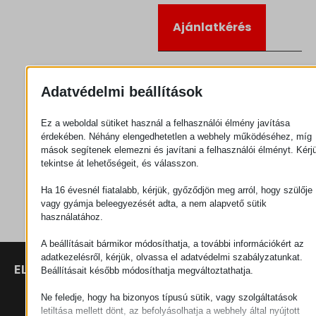
Ajánlatkérés
Kategória
Csatlakozók
Adatvédelmi beállítások
Ez a weboldal sütiket használ a felhasználói élmény javítása
érdekében. Néhány elengedhetetlen a webhely működéséhez, míg
mások segítenek elemezni és javítani a felhasználói élményt. Kérj
tekintse át lehetőségeit, és válasszon.
Ha 16 évesnél fiatalabb, kérjük, győződjön meg arról, hogy szülője
vagy gyámja beleegyezését adta, a nem alapvető sütik
használatához.
A beállításait bármikor módosíthatja, a további információkért az
adatkezelésről, kérjük, olvassa el adatvédelmi szabályzatunkat.
ELÉRHETŐSÉGEK
TERMÉKEK
SZÉCHENYI
Beállításait később módosíthatja megváltoztathatja.
2020
Manipulátorok
SZÉKHELY
Ne feledje, hogy ha bizonyos típusú sütik, vagy szolgáltatások
H–9200
letiltása mellett dönt, az befolyásolhatja a webhely által nyújtott
Anyagmozgatás