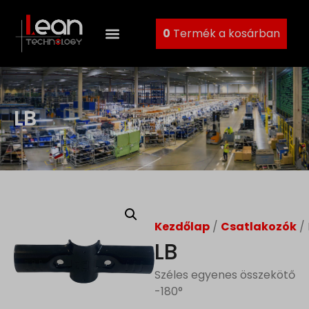
0
Termék a kosárban
LB
Kezdőlap
/
Csatlakozók
/ 
LB
Széles egyenes összekötő
-180°