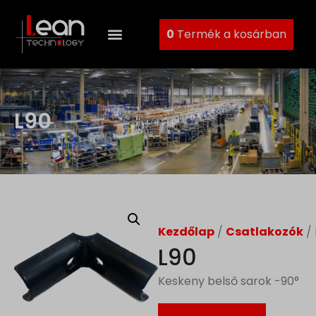
0
Termék a kosárban
L90
Kezdőlap
/
Csatlakozók
/ 
L90
Keskeny belső sarok -90°