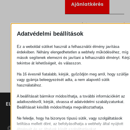
Ajánlatkérés
Kategória
Csatlakozók
Adatvédelmi beállítások
Ez a weboldal sütiket használ a felhasználói élmény javítása
érdekében. Néhány elengedhetetlen a webhely működéséhez, míg
mások segítenek elemezni és javítani a felhasználói élményt. Kérj
tekintse át lehetőségeit, és válasszon.
Ha 16 évesnél fiatalabb, kérjük, győződjön meg arról, hogy szülője
vagy gyámja beleegyezését adta, a nem alapvető sütik
használatához.
A beállításait bármikor módosíthatja, a további információkért az
adatkezelésről, kérjük, olvassa el adatvédelmi szabályzatunkat.
ELÉRHETŐSÉGEK
TERMÉKEK
SZÉCHENYI
Beállításait később módosíthatja megváltoztathatja.
2020
Manipulátorok
SZÉKHELY
H–9200
Ne feledje, hogy ha bizonyos típusú sütik, vagy szolgáltatások
Anyagmozgatás
MOSONMAGYARÓVÁR,
letiltása mellett dönt, az befolyásolhatja a webhely által nyújtott
– Elektromos
PETŐFI SÁNDOR UTCA
élményét és az általunk kínált szolgáltatásokat.