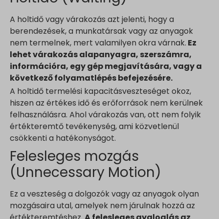
A holtidő vagy várakozás azt jelenti, hogy a
berendezések, a munkatársak vagy az anyagok
nem termelnek, mert valamilyen okra várnak.
Ez
lehet várakozás alapanyagra, szerszámra,
információra, egy gép megjavítására, vagy a
következő folyamatlépés befejezésére.
A holtidő termelési kapacitásveszteséget okoz,
hiszen az értékes idő és erőforrások nem kerülnek
felhasználásra. Ahol várakozás van, ott nem folyik
értékteremtő tevékenység, ami közvetlenül
csökkenti a hatékonyságot.
Felesleges mozgás
(Unnecessary Motion)
Ez a veszteség a dolgozók vagy az anyagok olyan
mozgásaira utal, amelyek nem járulnak hozzá az
értékteremtéshez.
A felesleges gyaloglás az