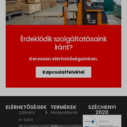
Érdeklődik szolgáltatásaink
iránt?
Keressen elérhetőségeinken.
Kapcsolatfelvétel
ELÉRHETŐSÉGEK
TERMÉKEK
SZÉCHENYI
2020
Manipulátorok
SZÉKHELY
H–9200
Anyagmozgatás
MOSONMAGYARÓVÁR,