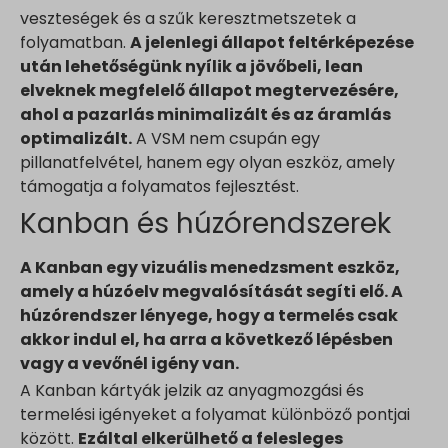
wp-settings-time-*
sbjs_current_add
veszteségek és a szűk keresztmetszetek a
Média
www.leantechnology.hu
sbjs_first
Ezek a sütik és szolgáltatások szükségesek egyes média elem
folyamatban.
A jelenlegi állapot feltérképezése
_gcl_au
megjelenítéséhez, például beágyazott videók, térképek, közössé
leantechnology.hu
után lehetőségünk nyílik a jövőbeli, lean
sbjs_first_add
_gcl_aw
média posztok, stb.
elveknek megfelelő állapot megtervezésére,
sbjs_migrations
Részletek megjelenítése
_gcl_gs
ahol a pazarlás minimalizált és az áramlás
Egyéb szolgáltatások
sbjs_session
connect.facebook.net
optimalizált.
A VSM nem csupán egy
Ez a kategória minden olyan sütit, domaint és szolgáltatást
fonts.gstatic.com
sbjs_udata
googleads.g.doubleclick.net
magában foglal, amelyek nem tartoznak a megadott kategóriákb
pillanatfelvétel, hanem egy olyan eszköz, amely
video.wixstatic.com
vagy amelyeket nem kategorizáltak.
tk_ai
támogatja a folyamatos fejlesztést.
pagead2.googlesyndication.com
Részletek megjelenítése
www.google.com
tk_qs
Kanban és húzórendszerek
www.googleadservices.com
www.youtube.com
analytics.google.com
_dd_s
A Kanban egy vizuális menedzsment eszköz,
region1.analytics.google.com
perf_*
amely a húzóelv megvalósítását segíti elő. A
region1.google-analytics.com
s_epac
húzórendszer lényege, hogy a termelés csak
stats.g.doubleclick.net
ssm_au_c
akkor indul el, ha arra a következő lépésben
www.google-analytics.com
vagy a vevőnél igény van.
yith_ywraq_hash
www.googletagmanager.com
A Kanban kártyák jelzik az anyagmozgási és
yith_ywraq_items_in_raq
termelési igényeket a folyamat különböző pontjai
yith_ywraq_session_*
között.
Ezáltal elkerülhető a felesleges