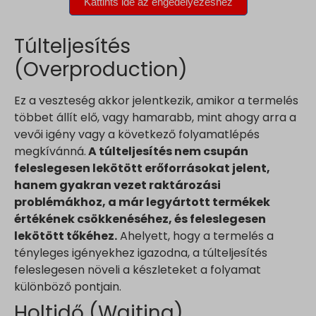
Túlteljesítés
(Overproduction)
Ez a veszteség akkor jelentkezik, amikor a termelés
többet állít elő, vagy hamarabb, mint ahogy arra a
vevői igény vagy a következő folyamatlépés
megkívánná.
A túlteljesítés nem csupán
feleslegesen lekötött erőforrásokat jelent,
hanem gyakran vezet raktározási
problémákhoz, a már legyártott termékek
értékének csökkenéséhez, és feleslegesen
lekötött tőkéhez.
Ahelyett, hogy a termelés a
tényleges igényekhez igazodna, a túlteljesítés
feleslegesen növeli a készleteket a folyamat
különböző pontjain.
Holtidő (Waiting)