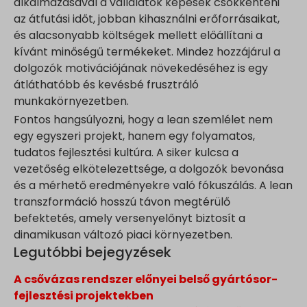
alkalmazásával a vállalatok képesek csökkenteni
az átfutási időt, jobban kihasználni erőforrásaikat,
és alacsonyabb költségek mellett előállítani a
kívánt minőségű termékeket. Mindez hozzájárul a
dolgozók motivációjának növekedéséhez is egy
átláthatóbb és kevésbé frusztráló
munkakörnyezetben.
Fontos hangsúlyozni, hogy a lean szemlélet nem
egy egyszeri projekt, hanem egy folyamatos,
tudatos fejlesztési kultúra. A siker kulcsa a
vezetőség elkötelezettsége, a dolgozók bevonása
és a mérhető eredményekre való fókuszálás. A lean
transzformáció hosszú távon megtérülő
befektetés, amely versenyelőnyt biztosít a
dinamikusan változó piaci környezetben.
Legutóbbi bejegyzések
A csővázas rendszer előnyei belső gyártósor-
fejlesztési projektekben