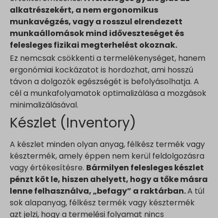
alkatrészekért, a nem ergonomikus
munkavégzés, vagy a rosszul elrendezett
munkaállomások mind időveszteséget és
felesleges fizikai megterhelést okoznak.
Ez nemcsak csökkenti a termelékenységet, hanem
ergonómiai kockázatot is hordozhat, ami hosszú
távon a dolgozók egészségét is befolyásolhatja. A
cél a munkafolyamatok optimalizálása a mozgások
minimalizálásával.
Készlet (Inventory)
A készlet minden olyan anyag, félkész termék vagy
késztermék, amely éppen nem kerül feldolgozásra
vagy értékesítésre.
Bármilyen felesleges készlet
pénzt köt le, hiszen ahelyett, hogy a tőke másra
lenne felhasználva, „befagy” a raktárban.
A túl
sok alapanyag, félkész termék vagy késztermék
azt jelzi, hogy a termelési folyamat nincs