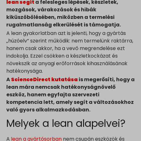
lean segít
a felesleges lépések, készletek,
mozgások, várakozások és hibák
kiküszöbölésében, miközben a termelési
rugalmatlanság elkerülését is támogatja.
A lean gyakorlatban azt is jelenti, hogy a gyártás
„húzóelv” szerint működik: nem termelünk raktárra,
hanem csak akkor, ha a vevő megrendelése ezt
indokolja. Ezzel csökken a készletkockázat és
növekszik az anyagi erőforrások kihasználásának
hatékonysága.
A
ScienceDirect kutatása
is megerősíti, hogy a
lean mára nemcsak hatékonyságnövelő
eszköz, hanem egyfajta szervezeti
kompetencia lett, amely segít a változásokhoz
való gyors alkalmazkodásban.
Melyek a lean alapelvei?
A
lean a gyártósorban
nem csupán eszközök és