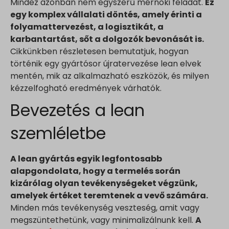
Mindez azonban nem egyszerű mérnöki feladat.
Ez
egy komplex vállalati döntés, amely érinti a
folyamattervezést, a logisztikát, a
karbantartást, sőt a dolgozók bevonását is.
Cikkünkben részletesen bemutatjuk, hogyan
történik egy gyártósor újratervezése lean elvek
mentén, mik az alkalmazható eszközök, és milyen
kézzelfogható eredmények várhatók.
Bevezetés a lean
szemléletbe
A lean gyártás egyik legfontosabb
alapgondolata, hogy a termelés során
kizárólag olyan tevékenységeket végzünk,
amelyek értéket teremtenek a vevő számára.
Minden más tevékenység veszteség, amit vagy
megszüntethetünk, vagy minimalizálnunk kell.
A