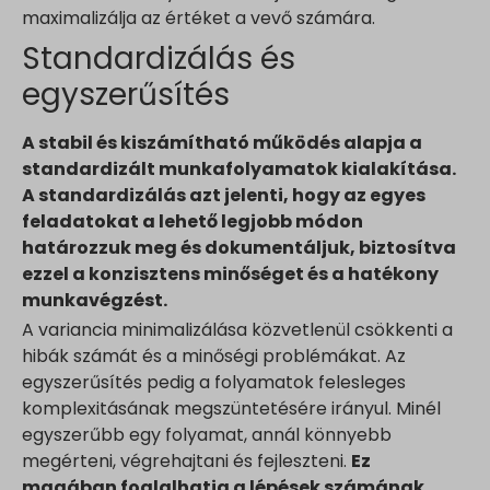
www.google.ru
maximalizálja az értéket a vevő számára.
www.google.si
Standardizálás és
www.google.sk
egyszerűsítés
www.gstatic.com
A stabil és kiszámítható működés alapja a
standardizált munkafolyamatok kialakítása.
A standardizálás azt jelenti, hogy az egyes
feladatokat a lehető legjobb módon
határozzuk meg és dokumentáljuk, biztosítva
ezzel a konzisztens minőséget és a hatékony
munkavégzést.
A variancia minimalizálása közvetlenül csökkenti a
hibák számát és a minőségi problémákat. Az
egyszerűsítés pedig a folyamatok felesleges
komplexitásának megszüntetésére irányul. Minél
egyszerűbb egy folyamat, annál könnyebb
megérteni, végrehajtani és fejleszteni.
Ez
magában foglalhatja a lépések számának