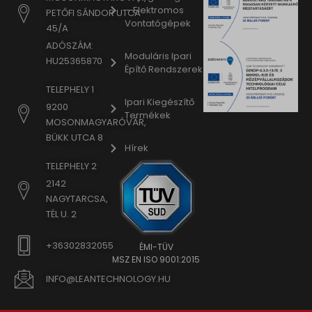
– Elektromos
PETŐFI SÁNDOR UTCA
Vontatógépek
45/A
ADÓSZÁM:
Moduláris Ipari
HU25365870
Építő Rendszerek
TELEPHELY 1
Ipari Kiegészítő
9200
Termékek
MOSONMAGYARÓVÁR,
BÜKK UTCA 8
Hírek
TELEPHELY 2
2142
NAGYTARCSA,
TÉL U. 2
+36302832055
ÉMI-TÜV
MSZ EN ISO 9001:2015
INFO@LEANTECHNOLOGY.HU