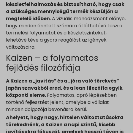
eu2-browse.startpage.com
készletfelhalmozás és biztosítható, hogy csak
hm.baidu.com
a szükséges mennyiségű termék készüljön a
megfelelő időben.
A vizuális menedzsment előnye,
i.ytimg.com
hogy minden érintett számára átláthatóvá teszi a
lean-technology.variantic.com
termelési folyamatot és a készletszinteket,
marketinga21.sg-host.com
lehetővé téve a gyors reagálást az igények
www.embedista.com
változásaira.
www.google.ae
Kaizen – a folyamatos
www.google.at
fejlődés filozófiája
www.google.be
www.google.bg
A Kaizen a „javítás” és a „jóra való törekvés”
www.google.bj
japán szavakból ered, és a lean filozófia egyik
központi eleme.
Folyamatos, apró lépésekben
www.google.ch
történő fejlesztést jelent, amelybe a vállalat
www.google.co.id
minden dolgozója bevonásra kerül.
www.google.co.il
Ahelyett, hogy nagy, hirtelen változtatásokra
www.google.co.in
törekednénk, a Kaizen a napi szintű, kisebb
www.google.co.jp
javításokra fókuszál, amelyek hosszú távon is