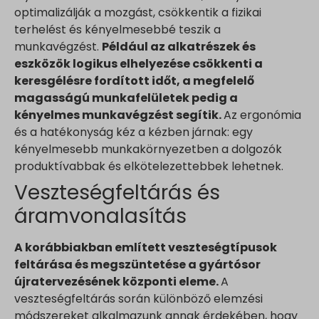
optimalizálják a mozgást, csökkentik a fizikai
terhelést és kényelmesebbé teszik a
munkavégzést.
Például az alkatrészek és
eszközök logikus elhelyezése csökkenti a
keresgélésre fordított időt, a megfelelő
magasságú munkafelületek pedig a
kényelmes munkavégzést segítik.
Az ergonómia
és a hatékonyság kéz a kézben járnak: egy
kényelmesebb munkakörnyezetben a dolgozók
produktívabbak és elkötelezettebbek lehetnek.
Veszteségfeltárás és
áramvonalasítás
A korábbiakban említett veszteségtípusok
feltárása és megszüntetése a gyártósor
újratervezésének központi eleme.
A
veszteségfeltárás során különböző elemzési
módszereket alkalmazunk annak érdekében, hogy