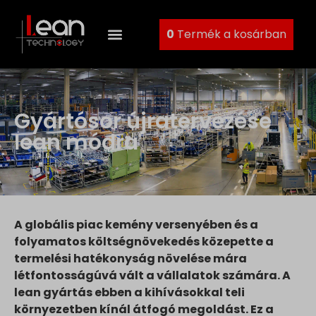
0
Termék a kosárban
Gyártósor újratervezése
lean módra
A globális piac kemény versenyében és a
folyamatos költségnövekedés közepette a
termelési hatékonyság növelése mára
létfontosságúvá vált a vállalatok számára. A
lean gyártás ebben a kihívásokkal teli
környezetben kínál átfogó megoldást. Ez a