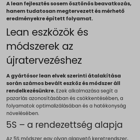
A lean fejlesztés sosem ösztönös beavatkozás,
hanem tudatosan megtervezett és mérhető
eredményekre épített folyamat.
Lean eszközök és
módszerek az
újratervezéshez
A gyártósor lean elvek szerinti átalakítása
során számos bevált eszköz és módszer áll
rendelkezésünkre.
Ezek alkalmazása segít a
pazarlás azonosításában és csökkentésében, a
folyamatok optimalizálásában és a hatékonyság
növelésében.
5S – a rendezettség alapja
Az 5S módszer egy olyan alapvető keretrendszer,