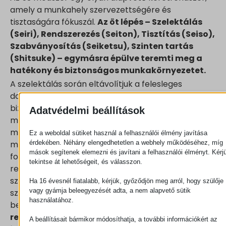
amely a munkahely szervezettségére és
tisztaságára fókuszál.
Az öt lépés – Szelektálás
(Seiri), Rendszerezés (Seiton), Tisztítás (Seiso),
Szabványosítás (Seiketsu), Szinten tartás
(Shitsuke) – egymásra épülve teremti meg a
hatékony és biztonságos munkakörnyezetet.
A szelektálás során eltávolítjuk a felesleges
dolgokat a munkaterületről. A rendszerezés
biztosítja, hogy minden szükséges dolognak
Adatvédelmi beállítások
meglegyen a kijelölt helye, és könnyen
megtalálható legyen. A tisztítás magában foglalja a
Ez a weboldal sütiket használ a felhasználói élmény javítása
érdekében. Néhány elengedhetetlen a webhely működéséhez, míg
munkahely rendszeres takarítását és a problémák
mások segítenek elemezni és javítani a felhasználói élményt. Kérj
forrásainak feltárását. A szabványosítás az elért
tekintse át lehetőségeit, és válasszon.
rendezettség és tisztaság fenntartásához
szükséges eljárások rögzítését jelenti. Végül pedig a
Ha 16 évesnél fiatalabb, kérjük, győződjön meg arról, hogy szülője
vagy gyámja beleegyezését adta, a nem alapvető sütik
szinten tartás a bevezetett elvek következetes
használatához.
betartását jelenti.
Egy jól implementált 5S
rendszer napi szinten jelentős
A beállításait bármikor módosíthatja, a további információkért az