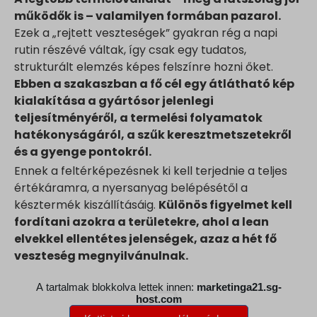
működők is – valamilyen formában pazarol.
Ezek a „rejtett veszteségek” gyakran rég a napi
rutin részévé váltak, így csak egy tudatos,
strukturált elemzés képes felszínre hozni őket.
Ebben a szakaszban a fő cél egy átlátható kép
kialakítása a gyártósor jelenlegi
teljesítményéről, a termelési folyamatok
hatékonyságáról, a szűk keresztmetszetekről
és a gyenge pontokról.
Ennek a feltérképezésnek ki kell terjednie a teljes
értékáramra, a nyersanyag belépésétől a
késztermék kiszállításáig.
Különös figyelmet kell
fordítani azokra a területekre, ahol a lean
elvekkel ellentétes jelenségek, azaz a hét fő
veszteség megnyilvánulnak.