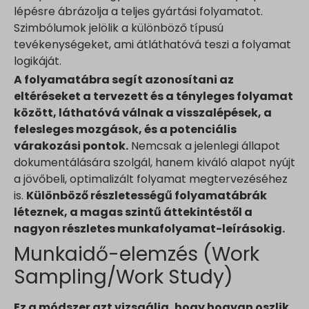
lépésre ábrázolja a teljes gyártási folyamatot.
Szimbólumok jelölik a különböző típusú
tevékenységeket, ami átláthatóvá teszi a folyamat
logikáját.
A folyamatábra segít azonosítani az
eltéréseket a tervezett és a tényleges folyamat
között, láthatóvá válnak a visszalépések, a
felesleges mozgások, és a potenciális
várakozási pontok.
Nemcsak a jelenlegi állapot
dokumentálására szolgál, hanem kiváló alapot nyújt
a jövőbeli, optimalizált folyamat megtervezéséhez
is.
Különböző részletességű folyamatábrák
léteznek, a magas szintű áttekintéstől a
nagyon részletes munkafolyamat-leírásokig.
Munkaidő-elemzés (Work
Sampling/Work Study)
Ez a módszer azt vizsgálja, hogy hogyan oszlik