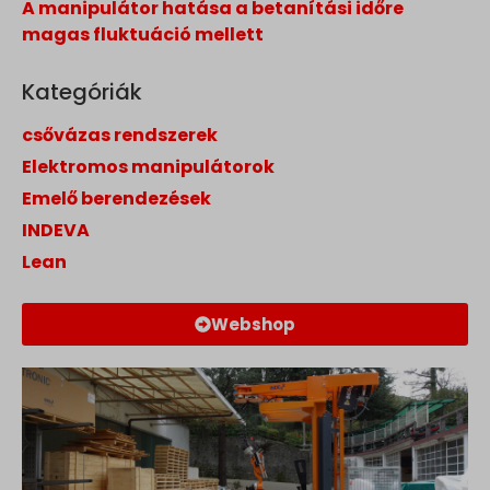
A manipulátor hatása a betanítási időre
magas fluktuáció mellett
Kategóriák
csővázas rendszerek
Elektromos manipulátorok
Emelő berendezések
INDEVA
Lean
Webshop