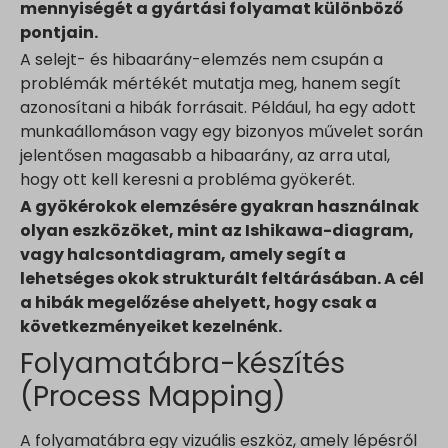
mennyiségét a gyártási folyamat különböző
pontjain.
A selejt- és hibaarány-elemzés nem csupán a
problémák mértékét mutatja meg, hanem segít
azonosítani a hibák forrásait. Például, ha egy adott
munkaállomáson vagy egy bizonyos művelet során
jelentősen magasabb a hibaarány, az arra utal,
hogy ott kell keresni a probléma gyökerét.
A gyökérokok elemzésére gyakran használnak
olyan eszközöket, mint az Ishikawa-diagram,
vagy halcsontdiagram, amely segít a
lehetséges okok strukturált feltárásában. A cél
a hibák megelőzése ahelyett, hogy csak a
következményeiket kezelnénk.
Folyamatábra-készítés
(Process Mapping)
A folyamatábra egy vizuális eszköz, amely lépésről