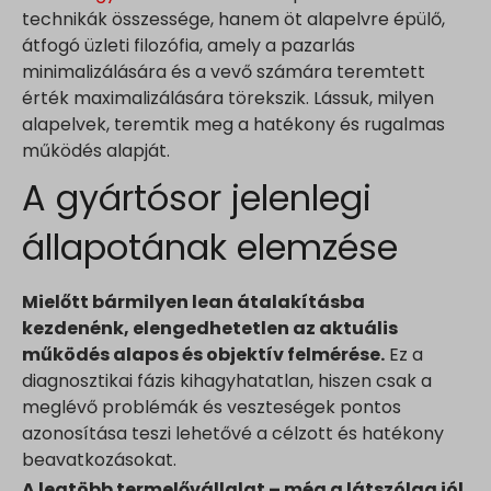
technikák összessége, hanem öt alapelvre épülő,
átfogó üzleti filozófia, amely a pazarlás
minimalizálására és a vevő számára teremtett
érték maximalizálására törekszik. Lássuk, milyen
alapelvek, teremtik meg a hatékony és rugalmas
működés alapját.
A gyártósor jelenlegi
állapotának elemzése
Mielőtt bármilyen lean átalakításba
kezdenénk, elengedhetetlen az aktuális
működés alapos és objektív felmérése.
Ez a
diagnosztikai fázis kihagyhatatlan, hiszen csak a
meglévő problémák és veszteségek pontos
azonosítása teszi lehetővé a célzott és hatékony
beavatkozásokat.
A legtöbb termelővállalat – még a látszólag jól