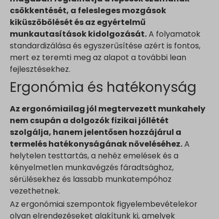
csökkentését, a felesleges mozgások
kiküszöbölését és az egyértelmű
munkautasítások kidolgozását.
A folyamatok
standardizálása és egyszerűsítése azért is fontos,
mert ez teremti meg az alapot a további lean
fejlesztésekhez.
Ergonómia és hatékonyság
Az ergonómiailag jól megtervezett munkahely
nem csupán a dolgozók fizikai jóllétét
szolgálja, hanem jelentősen hozzájárul a
termelés hatékonyságának növeléséhez.
A
helytelen testtartás, a nehéz emelések és a
kényelmetlen munkavégzés fáradtsághoz,
sérülésekhez és lassabb munkatempóhoz
vezethetnek.
Az ergonómiai szempontok figyelembevételekor
olyan elrendezéseket alakítunk ki, amelyek