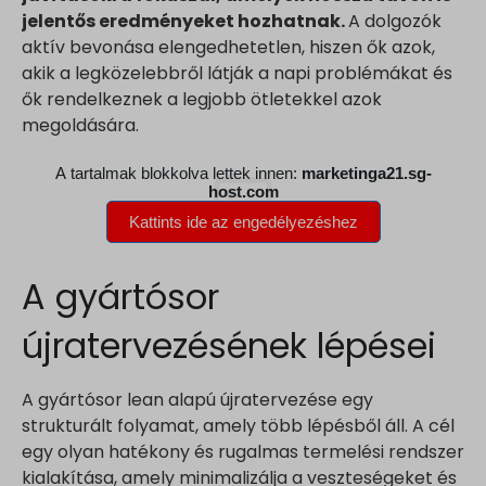
jelentős eredményeket hozhatnak.
A dolgozók
www.google.co.uk
aktív bevonása elengedhetetlen, hiszen ők azok,
www.google.com.au
akik a legközelebbről látják a napi problémákat és
www.google.com.hk
ők rendelkeznek a legjobb ötletekkel azok
www.google.com.tr
megoldására.
www.google.cz
www.google.de
www.google.fr
www.google.hr
www.google.hu
A gyártósor
www.google.it
újratervezésének lépései
www.google.mk
www.google.nl
A gyártósor lean alapú újratervezése egy
www.google.pl
strukturált folyamat, amely több lépésből áll. A cél
www.google.ro
egy olyan hatékony és rugalmas termelési rendszer
www.google.rs
kialakítása, amely minimalizálja a veszteségeket és