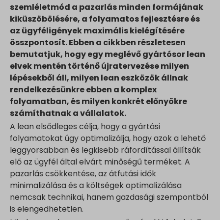
szemléletmód a pazarlás minden formájának
kiküszöbölésére, a folyamatos fejlesztésre és
az ügyféligények maximális kielégítésére
összpontosít. Ebben a cikkben részletesen
bemutatjuk, hogy egy meglévő gyártósor lean
elvek mentén történő újratervezése milyen
lépésekből áll, milyen lean eszközök állnak
rendelkezésünkre ebben a komplex
folyamatban, és milyen konkrét előnyökre
számíthatnak a vállalatok.
A lean elsődleges célja, hogy a gyártási
folyamatokat úgy optimalizálja, hogy azok a lehető
leggyorsabban és legkisebb ráfordítással állítsák
elő az ügyfél által elvárt minőségű terméket. A
pazarlás csökkentése, az átfutási idők
minimalizálása és a költségek optimalizálása
nemcsak technikai, hanem gazdasági szempontból
is elengedhetetlen.