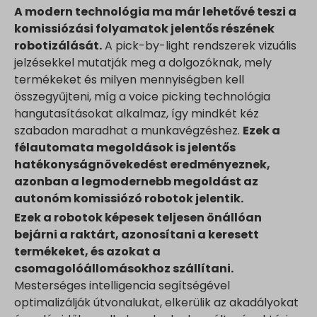
A modern technológia ma már lehetővé teszi a
komissiózási folyamatok jelentős részének
robotizálását.
A pick-by-light rendszerek vizuális
jelzésekkel mutatják meg a dolgozóknak, mely
termékeket és milyen mennyiségben kell
összegyűjteni, míg a voice picking technológia
hangutasításokat alkalmaz, így mindkét kéz
szabadon maradhat a munkavégzéshez.
Ezek a
félautomata megoldások is jelentős
hatékonyságnövekedést eredményeznek,
azonban a legmodernebb megoldást az
autonóm komissiózó robotok jelentik.
Ezek a robotok képesek teljesen önállóan
bejárni a raktárt, azonosítani a keresett
termékeket, és azokat a
csomagolóállomásokhoz szállítani.
Mesterséges intelligencia segítségével
optimalizálják útvonalukat, elkerülik az akadályokat