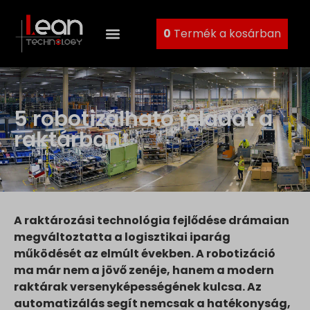
0
Termék a kosárban
5 robotizálható feladat a
raktárban
A raktározási technológia fejlődése drámaian
megváltoztatta a logisztikai iparág
működését az elmúlt években. A robotizáció
ma már nem a jövő zenéje, hanem a modern
raktárak versenyképességének kulcsa. Az
automatizálás segít nemcsak a hatékonyság,