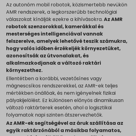
Az autonóm mobil robotok, közismertebb nevükön
AMR rendszerek, a legkorszerűbb technológiai
válaszokat kínálják ezekre a kihívásokra.
Az AMR
robotok szenzorokkal, kamerákkal és
mesterséges intelligenciával vannak
felszerelve, amelyek lehetővé teszik számukra,
hogy valós időben érzékeljék környezetüket,
azonosítsák az útvonalakat, és
alkalmazkodjanak a változó raktári
környezethez.
Ellentétben a korábbi, vezetősínes vagy
mágnescsíkos rendszerekkel, az AMR-ek teljes
mértékben önállóak, és nem igényelnek fizikai
pályakijelölést. Ez különösen előnyös dinamikusan
változó raktárterek esetén, ahol a logisztikai
folyamatok napi szinten átszervezhetők.
Az AMR-ek segítségével az áruk szállítása az
egyik raktárzónából a másikba folyamatos,