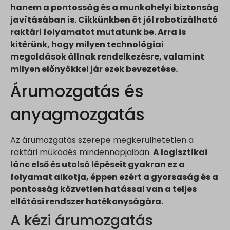
hanem a pontosság és a munkahelyi biztonság
javításában is. Cikkünkben öt jól robotizálható
raktári folyamatot mutatunk be. Arra is
kitérünk, hogy milyen technológiai
megoldások állnak rendelkezésre, valamint
milyen előnyökkel jár ezek bevezetése.
Árumozgatás és
anyagmozgatás
Az árumozgatás szerepe megkerülhetetlen a
raktári működés mindennapjaiban.
A logisztikai
lánc első és utolsó lépéseit gyakran ez a
folyamat alkotja, éppen ezért a gyorsaság és a
pontosság közvetlen hatással van a teljes
ellátási rendszer hatékonyságára.
A kézi árumozgatás