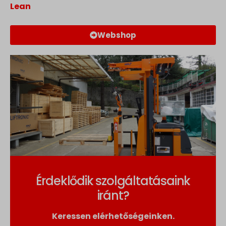
Lean
Webshop
Érdeklődik szolgáltatásaink
iránt?
Keressen elérhetőségeinken.