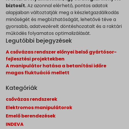
biztosít.
Az azonnal elérhető, pontos adatok
alapjaiban változtatják meg a készletgazdálkodás
minőségét és megbízhatóságát, lehetővé téve a
gyorsabb, adatvezérelt döntéshozatalt és a raktári
működés folyamatos optimalizálását.
Legutóbbi bejegyzések
A csővázas rendszer előnyei belső gyártósor-
fejlesztési projektekben
A manipulátor hatása a betanítási időre
magas fluktuáció mellett
Kategóriák
csővázas rendszerek
Elektromos manipulátorok
Emelő berendezések
INDEVA