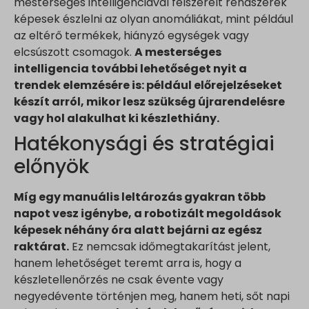
mesterséges intelligenciával felszerelt rendszerek
www.google.fr
képesek észlelni az olyan anomáliákat, mint például
www.google.hr
az eltérő termékek, hiányzó egységek vagy
elcsúszott csomagok.
A mesterséges
www.google.hu
intelligencia további lehetőséget nyit a
www.google.it
trendek elemzésére is: például előrejelzéseket
www.google.mk
készít arról, mikor lesz szükség újrarendelésre
www.google.nl
vagy hol alakulhat ki készlethiány.
www.google.pl
Hatékonysági és stratégiai
www.google.ro
előnyök
www.google.rs
www.google.ru
Míg egy manuális leltározás gyakran több
napot vesz igénybe, a robotizált megoldások
www.google.si
képesek néhány óra alatt bejárni az egész
www.google.sk
raktárat.
Ez nemcsak időmegtakarítást jelent,
www.gstatic.com
hanem lehetőséget teremt arra is, hogy a
készletellenőrzés ne csak évente vagy
negyedévente történjen meg, hanem heti, sőt napi