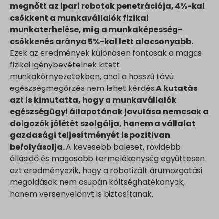
megnőtt az ipari robotok penetrációja, 4%-kal
csökkent a munkavállalók fizikai
munkaterhelése, míg a munkaképesség-
csökkenés aránya 5%-kal lett alacsonyabb.
Ezek az eredmények különösen fontosak a magas
fizikai igénybevételnek kitett
munkakörnyezetekben, ahol a hosszú távú
egészségmegőrzés nem lehet kérdés.
A kutatás
azt is kimutatta, hogy a munkavállalók
egészségügyi állapotának javulása nemcsak a
dolgozók jólétét szolgálja, hanem a vállalat
gazdasági teljesítményét is pozitívan
befolyásolja.
A kevesebb baleset, rövidebb
állásidő és magasabb termelékenység együttesen
azt eredményezik, hogy a robotizált árumozgatási
megoldások nem csupán költséghatékonyak,
hanem versenyelőnyt is biztosítanak.