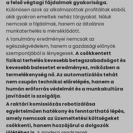
a felső végtagi fájdalmak gyakorisága.
Különösen azok az alkalmazottak profitáltak ebből,
akik gyakran emeltek nehéz tárgyakat. Náluk
nemcsak a fájdalmak, hanem az általános
munkaterhelés is mérséklődött.
A tanulmány eredményei nemcsak az
egészségvédelem, hanem a gazdasági előnyök
szempontjából is lényegesek.
A csökkentett
fizikai terhelés kevesebb betegszabadságot és
kevesebb balesetet eredményez, miközben a
termelékenység nő. Az automatizálás tehát
nem csupán technikai előrelépés, hanem a
humán erőforrás védelmét és a munkakultúra
javítását is szolgálja.
A raktári komissiózás robotizálása
egyértelműen hatékony és fenntartható lépés,
amely nemcsak az üzemeltetési költségeket
csökkenti, hanem hozzájárul a dolgozók
jólétéhez is.
A modern rendszerek