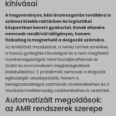
kihívásai
A hagyományos, kézi árumozgatás továbbra is
számos kisebb raktárban és logisztikai
központban bevett gyakorlat. Ennek ellenére
nemcsak rendkívül időigényes, hanem
fizikailag is megterhelő a dolgozók számára.
Az ismétlődő mozdulatok, a nehéz terhek emelése,
a hosszú gyaloglási távolságok és a nem megfelelő
munkamagasságok mind hozzájárulhatnak az
ízületi és izomrendszeri megbetegedések
kialakulásához. E problémák nemcsak a dolgozók
egészségét veszélyeztetik, hanem a
betegszabadságok számának növekedéséhez és a
munkatermelékenység csökkenéséhez is vezetnek.
Automatizált megoldások:
az AMR rendszerek szerepe