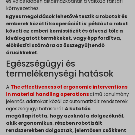
és valós időben alkalmazkodnak a változó raktári
környezethez.
Egyes megoldások lehetővé teszik a robotok és
emberek közötti kooperációt is: például a robot
követi az emberi komissiózót és átveszi tőle a
kiválogatott termékeket, vagy épp fordítva,
előkészíti számára az összegyűjtendő
árucikkeket.
Egészségügyi és
termelékenységi hatások
A
The effectiveness of ergonomic interventions
in material handling operations
című tanulmány
jelentős adatokat közöl az automatizált rendszerek
egészségügyi hatásairól.
A kutatás
megállapította, hogy azoknál a dolgozóknál,
akik ergonomikus, részben robotizált
rendszerekben dolgoztak, jelentősen csökkent