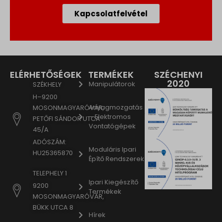
Kapcsolatfelvétel
ELÉRHETŐSÉGEK
TERMÉKEK
SZÉCHENYI
2020
Manipulátorok
SZÉKHELY
H–9200
Anyagmozgatás
MOSONMAGYARÓVÁR,
– Elektromos
PETŐFI SÁNDOR UTCA
Vontatógépek
45/A
ADÓSZÁM:
Moduláris Ipari
HU25365870
Építő Rendszerek
TELEPHELY 1
Ipari Kiegészítő
9200
Termékek
MOSONMAGYARÓVÁR,
BÜKK UTCA 8
Hírek