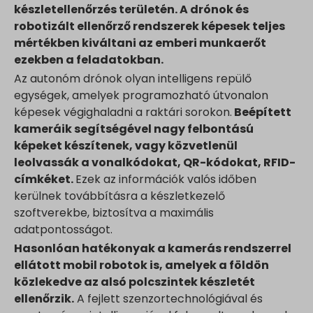
www.google.ae
készletellenőrzés területén. A drónok és
www.google.at
robotizált ellenőrző rendszerek képesek teljes
mértékben kiváltani az emberi munkaerőt
www.google.be
ezekben a feladatokban.
www.google.bg
Az autonóm drónok olyan intelligens repülő
www.google.bj
egységek, amelyek programozható útvonalon
www.google.ch
képesek végighaladni a raktári sorokon.
Beépített
www.google.co.id
kameráik segítségével nagy felbontású
képeket készítenek, vagy közvetlenül
www.google.co.il
leolvassák a vonalkódokat, QR-kódokat, RFID-
www.google.co.in
címkéket.
Ezek az információk valós időben
www.google.co.jp
kerülnek továbbításra a készletkezelő
www.google.co.uk
szoftverekbe, biztosítva a maximális
www.google.com.au
adatpontosságot.
www.google.com.hk
Hasonlóan hatékonyak a kamerás rendszerrel
ellátott mobil robotok is, amelyek a földön
www.google.com.tr
közlekedve az alsó polcszintek készletét
www.google.cz
ellenőrzik.
A fejlett szenzortechnológiával és
www.google.de