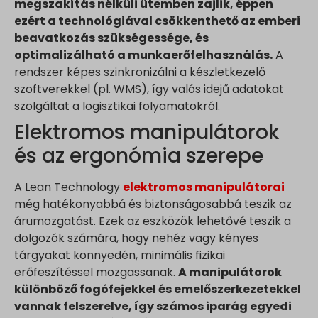
megszakítás nélküli ütemben zajlik, éppen
ezért a technológiával csökkenthető az emberi
beavatkozás szükségessége, és
optimalizálható a munkaerőfelhasználás.
A
rendszer képes szinkronizálni a készletkezelő
szoftverekkel (pl. WMS), így valós idejű adatokat
szolgáltat a logisztikai folyamatokról.
Elektromos manipulátorok
és az ergonómia szerepe
A Lean Technology
elektromos manipulátorai
még hatékonyabbá és biztonságosabbá teszik az
árumozgatást. Ezek az eszközök lehetővé teszik a
dolgozók számára, hogy nehéz vagy kényes
tárgyakat könnyedén, minimális fizikai
erőfeszítéssel mozgassanak.
A manipulátorok
különböző fogófejekkel és emelőszerkezetekkel
vannak felszerelve, így számos iparág egyedi