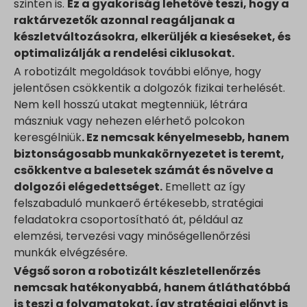
szinten is.
Ez a gyakoriság lehetővé teszi, hogy a
raktárvezetők azonnal reagáljanak a
készletváltozásokra, elkerüljék a kieséseket, és
optimalizálják a rendelési ciklusokat.
A robotizált megoldások további előnye, hogy
jelentősen csökkentik a dolgozók fizikai terhelését.
Nem kell hosszú utakat megtenniük, létrára
mászniuk vagy nehezen elérhető polcokon
keresgélniük
. Ez nemcsak kényelmesebb, hanem
biztonságosabb munkakörnyezetet is teremt,
csökkentve a balesetek számát és növelve a
dolgozói elégedettséget.
Emellett az így
felszabaduló munkaerő értékesebb, stratégiai
feladatokra csoportosítható át, például az
elemzési, tervezési vagy minőségellenőrzési
munkák elvégzésére.
Végső soron a robotizált készletellenőrzés
nemcsak hatékonyabbá, hanem átláthatóbbá
is teszi a folyamatokat, így stratégiai előnyt is