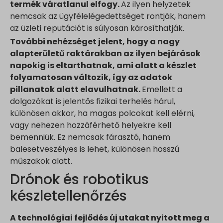
vagy amelyeket nem kategorizáltak.
termék váratlanul elfogy.
Az ilyen helyzetek
tk_ai
pagead2.googlesyndication.com
Részletek megjelenítése
www.google.com
nemcsak az ügyfélelégedettséget rontják, hanem
tk_qs
www.googleadservices.com
az üzleti reputációt is súlyosan károsíthatják.
www.youtube.com
analytics.google.com
_dd_s
További nehézséget jelent, hogy a nagy
region1.analytics.google.com
perf_*
alapterületű raktárakban az ilyen bejárások
region1.google-analytics.com
napokig is eltarthatnak, ami alatt a készlet
s_epac
stats.g.doubleclick.net
folyamatosan változik, így az adatok
ssm_au_c
pillanatok alatt elavulhatnak.
Emellett a
www.google-analytics.com
yith_ywraq_hash
dolgozókat is jelentős fizikai terhelés hárul,
www.googletagmanager.com
yith_ywraq_items_in_raq
különösen akkor, ha magas polcokat kell elérni,
yith_ywraq_session_*
vagy nehezen hozzáférhető helyekre kell
bemenniük. Ez nemcsak fárasztó, hanem
eu2-browse.startpage.com
balesetveszélyes is lehet, különösen hosszú
hm.baidu.com
műszakok alatt.
i.ytimg.com
Drónok és robotikus
lean-technology.variantic.com
készletellenőrzés
marketinga21.sg-host.com
www.embedista.com
A technológiai fejlődés új utakat nyitott meg a