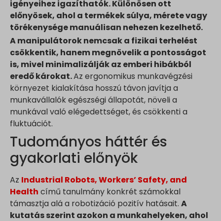
igényeihez igazíthatók. Különösen ott
előnyösek, ahol a termékek súlya, mérete vagy
törékenysége manuálisan nehezen kezelhető.
A manipulátorok nemcsak a fizikai terhelést
csökkentik, hanem megnövelik a pontosságot
is, mivel minimalizálják az emberi hibákból
eredő károkat.
Az ergonomikus munkavégzési
környezet kialakítása hosszú távon javítja a
munkavállalók egészségi állapotát, növeli a
munkával való elégedettséget, és csökkenti a
fluktuációt.
Tudományos háttér és
gyakorlati előnyök
Az
Industrial Robots, Workers’ Safety, and
Health
című tanulmány konkrét számokkal
támasztja alá a robotizáció pozitív hatásait.
A
kutatás szerint azokon a munkahelyeken, ahol