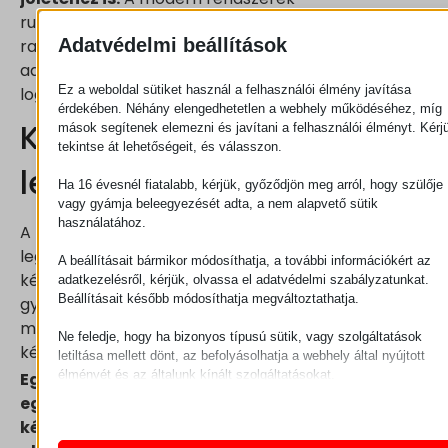
rugalmasságának köszönhetően a legkülönbözőbb
Adatvédelmi beállítások
raktártípusokhoz és termékskálákhoz is
adaptálhatók, így széles körben alkalmazhatók a
Ez a weboldal sütiket használ a felhasználói élmény javítása
logisztikai iparágban.
érdekében. Néhány elengedhetetlen a webhely működéséhez, míg
Készletellenőrzés és
mások segítenek elemezni és javítani a felhasználói élményt. Kérj
tekintse át lehetőségeit, és válasszon.
leltározás
Ha 16 évesnél fiatalabb, kérjük, győződjön meg arról, hogy szülője
vagy gyámja beleegyezését adta, a nem alapvető sütik
használatához.
A készletellenőrzés és leltározás napjaink egyik
legnagyobb kihívása a raktári logisztikában. A
A beállításait bármikor módosíthatja, a további információkért az
készletnyilvántartás megbízhatósága, a leltározás
adatkezelésről, kérjük, olvassa el adatvédelmi szabályzatunkat.
Beállításait később módosíthatja megváltoztathatja.
gyorsasága és pontossága alapvetően
meghatározza, hogy a teljes ellátási lánc mennyire
Ne feledje, hogy ha bizonyos típusú sütik, vagy szolgáltatások
képes hatékonyan működni.
letiltása mellett dönt, az befolyásolhatja a webhely által nyújtott
élményét és az általunk kínált szolgáltatásokat.
Egyetlen eltérés, egy hibás nyilvántartás, vagy
Alapvető
egy késve felismert készlethiány súlyos
Az alapvető sütik és szolgáltatások biztosítják az oldal megfele
késedelmeket és pénzügyi veszteségeket
működéséhez. Ezek a sütik és szolgáltatások a GDPR szerint 