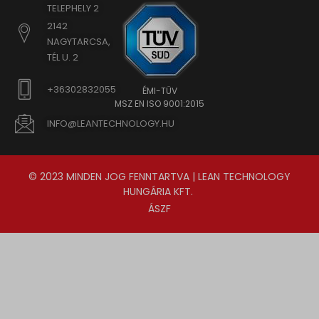
TELEPHELY 2
2142
NAGYTARCSA,
TÉL U. 2
+36302832055
ÉMI-TÜV
MSZ EN ISO 9001:2015
INFO@LEANTECHNOLOGY.HU
© 2023 MINDEN JOG FENNTARTVA | LEAN TECHNOLOGY
HUNGÁRIA KFT.
ÁSZF