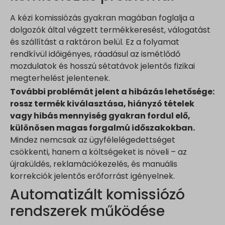
A kézi komissiózás gyakran magában foglalja a
dolgozók által végzett termékkeresést, válogatást
és szállítást a raktáron belül. Ez a folyamat
rendkívül időigényes, ráadásul az ismétlődő
mozdulatok és hosszú sétatávok jelentős fizikai
megterhelést jelentenek.
További problémát jelent a hibázás lehetősége:
rossz termék kiválasztása, hiányzó tételek
vagy hibás mennyiség gyakran fordul elő,
különösen magas forgalmú időszakokban.
Mindez nemcsak az ügyfélelégedettséget
csökkenti, hanem a költségeket is növeli – az
újraküldés, reklamációkezelés, és manuális
korrekciók jelentős erőforrást igényelnek.
Automatizált komissiózó
rendszerek működése