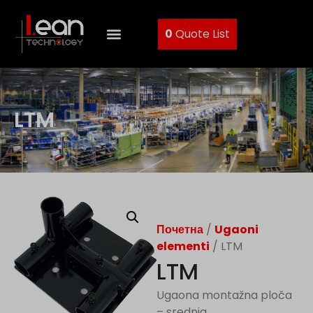
0
Quote List
LTM
Почетна
/
Ugaoni
elementi
/ LTM
LTM
Ugaona montažna ploča
– srednja